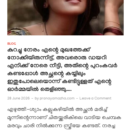
BLOG
കുറച്ചു നേരം എന്റെ മുഖത്തേക്ക്
നോക്കിയിരുന്നിട്ട്, അവരൊരു ഡയറി
എനിക്ക് നേരെ നീട്ടി, അതിന്റെ പുറംകവർ
കണ്ടപ്പോൾ അച്ഛന്റെ കയ്യിലും
ഇതുപോലെയൊന്ന് കണ്ടിട്ടുള്ളത് എന്റെ
ഓർമ്മയിൽ തെളിഞ്ഞു….
28 June 2026
-
by
pranayamazha.com
-
Leave a Comment
എഴുത്ത്:-ശ്യാം കല്ലുകുഴിയിൽ അച്ഛൻ മരിച്ച്
മൂന്നിന്റെന്നാണ് ചിതയ്ക്കരികിലെ വാടിയ ചെമ്പക
മരവും ചാരി നിൽക്കുന്ന സ്ത്രീയേ കണ്ടത്. നരച്ച