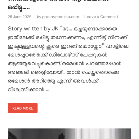
ഒപ്പിട്ടു…..
25 June 2026
-
by
pranayamazha.com
-
Leave a Comment
Story written by JK “ദേ… ഒച്ചയുണ്ടാക്കാതെ
ഇതിലേക്ക് ഒപ്പിട്ടു തന്നേക്കണം, എന്നിട്ട് നിനക്ക്
ഇഷ്ടമുള്ളവന്റെ കൂടെ ഇറങ്ങിപ്പൊയ്ക്കോ!” ​ഹാളിലെ
മേശപ്പുറത്തേക്ക് ഡിവോഴ്സ് പേപ്പറുകൾ
ആഞ്ഞുവെച്ചുകൊണ്ട് രമേശൻ പറഞ്ഞപ്പോൾ
അഞ്ജലി ഞെട്ടിപ്പോയി. താൻ ചെയ്തതൊക്കെ
രമേശൻ അറിഞ്ഞു എന്ന് അവൾക്ക്
വിശ്വസിക്കാൻ …
READ MORE