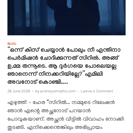
BLOG
“ഒന്ന് കിസ് ചെയ്യാൻ പോലും നീ എന്തിനാ
പെർമിഷൻ ചോദിക്കുന്നത് സിറിൽ. അങ്ങ്
ഉ,മ്മ തന്നൂടെ. ആ ദുർഗയെ പോലെയല്ല
ഞാനെന്ന് നിനക്കറിയില്ലേ?”എമിലി
അവനോട് കൊഞ്ചി…..
28 June 2026
-
by
pranayamazha.com
-
Leave a Comment
എഴുത്ത്: – ഹേര “സിറിൽ… നമ്മുടെ റിലേഷൻ
ഞാൻ എന്റെ അച്ഛനോട് പറയാൻ
പോവുകയാണ്. അച്ഛൻ വീട്ടിൽ വിവാഹം നോക്കി
തുടങ്ങി. എനിക്കെന്തെങ്കിലും അഭിപ്രായം