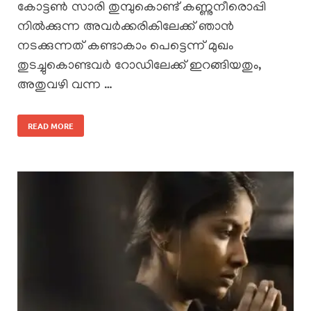
കോട്ടൺ സാരി തുമ്പുകൊണ്ട് കണ്ണുനീരൊപ്പി
നിൽക്കുന്ന അവർക്കരികിലേക്ക് ഞാൻ
നടക്കുന്നത് കണ്ടാകാം പെട്ടെന്ന് മുഖം
തുടച്ചുകൊണ്ടവർ റോഡിലേക്ക് ഇറങ്ങിയതും,
അതുവഴി വന്ന …
READ MORE