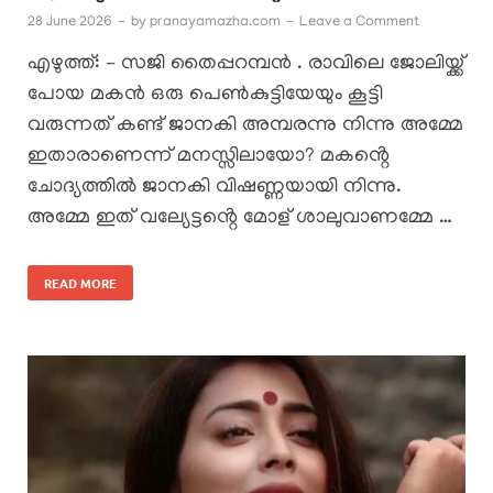
28 June 2026
-
by
pranayamazha.com
-
Leave a Comment
എഴുത്ത്: – സജി തൈപ്പറമ്പൻ . രാവിലെ ജോലിയ്ക്ക്
പോയ മകൻ ഒരു പെൺകുട്ടിയേയും കൂട്ടി
വരുന്നത് കണ്ട് ജാനകി അമ്പരന്നു നിന്നു അമ്മേ
ഇതാരാണെന്ന് മനസ്സിലായോ? മകൻ്റെ
ചോദ്യത്തിൽ ജാനകി വിഷണ്ണയായി നിന്നു.
അമ്മേ ഇത് വല്യേട്ടൻ്റെ മോള് ശാലുവാണമ്മേ …
READ MORE