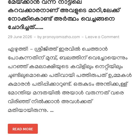
മേയ്ക്കാൻ വന്ന നാട്ടിലെ
കറവക്കാരനാണ് അവളുടെ മാറി,ലേക്ക്
നോക്കികൊണ്ട് അർത്ഥം വെച്ചങ്ങനെ
ചോദിച്ചത്……
29 June 2026
-
by
pranayamazha.com
-
Leave a Comment
എഴുത്ത്: – ശ്രീജിത്ത് ഇരവിൽ ചെത്താൻ
പോകുന്നതിന് മുമ്പ്, ബലത്തിന് വെച്ചോയെന്നും
പറഞ്ഞ് കമലാക്ഷിയുടെ കവിളിലും നെറ്റിയിലും
ചുണ്ടിലുമൊക്കെ പതിവായി പത്തിരുപത് ഉ,മ്മകൾ
കുമാരൻ പതിപ്പിക്കാറുണ്ട്. ഒരുകുടം അന്തിക്ക,ള്ള്
മോന്തിയ മന്ദതയിൽ അയാൾ വരുന്നത് വരെ
വിരിഞ്ഞ് നിൽക്കാൻ അവൾക്കത്
മതിയായിരുന്നു. …
READ MORE