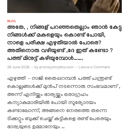
BLOG
അതേ, , നിങ്ങള് പറഞ്ഞതെല്ലാം ഞാൻ കേട്ടു
നിങ്ങൾക്ക് മകളെയും കൊണ്ട് പോയി,
നാളെ പരീക്ഷ എഴുതിയാൽ പോരെ?
അതിനൊരു വഴിയുണ്ട് ,ദേ ഇത് കണ്ടോ ?
പത്ത് മിനുട്ട് കഴിയുമ്പോൾ…….
26 June 2026
-
by
pranayamazha.com
-
Leave a Comment
എഴുത്ത്: – സജി തൈപ്പറമ്പൻ പത്ത് പന്ത്രണ്ട്
കൊല്ലങ്ങൾക്ക് മുൻപ് നടന്നൊരു സംഭവമാണ് ,
അന്ന് എനിയ്ക്കും ഭാര്യയ്ക്കും ഒരാഗ്രഹം
കന്യാകുമാരിയിൽ പോയി സൂര്യോദയം
കണ്ടാലോന്ന്, അങ്ങനെ നേരത്തെ തന്നെ
ടിക്കറ്റും ബുക്ക് ചെയ്ത് കുട്ടികളെ രണ്ട് പേരെയും
ഭാര്യയുടെ ഉമ്മാനേയും …