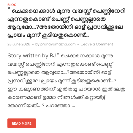
BLOG
” ചെക്കനെക്കാൾ മൂന്നു വയസ്സ് പെണ്ണിനേറി
എന്നതുകൊണ്ട് പെണ്ണ് പെണ്ണല്ലാതെ
ആവുമോ…?അതോയിനി ഓള് പ്രസവിക്കൂലേ
പ്രായം മൂന്ന് കൂടിയതുകൊണ്ട്…
28 June 2026
-
by
pranayamazha.com
-
Leave a Comment
Story written by RJ ” ചെക്കനെക്കാൾ മൂന്നു
വയസ്സ് പെണ്ണിനേറി എന്നതുകൊണ്ട് പെണ്ണ്
പെണ്ണല്ലാതെ ആവുമോ…?അതോയിനി ഓള്
പ്രസവിക്കൂലേ പ്രായം മൂന്ന് കൂടിയതുകൊണ്ട്…?
ഈ കല്യാണത്തിന് എതിർപ്പു പറയാൻ ഇതിലേതു
കാരണമാണ് ഉമ്മാ നിങ്ങൾക്ക് കുറ്റായിട്ട്
തോന്നിയത്… ? പറഞ്ഞോ …
READ MORE