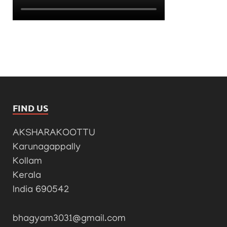
FIND US
AKSHARAKOOTTU
Karunagappally
Kollam
Kerala
India 690542
bhagyam3031@gmail.com