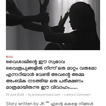
BLOG
വൈശാഖിന്റെ ഈ സ്വഭാവ
വൈരൂപ്യങ്ങളിൽ നിന്ന് ഒരു മാറ്റം വരുമോ
എന്നറിയാൻ വേണ്ടി അവന്റെ അമ്മ
അംബിക നടത്തിയ ഒരു പരീക്ഷണം
മാത്രമായിരുന്നു ഈ വിവാഹം…….
25 June 2026
-
by
pranayamazha.com
-
Leave a Comment
Story written by JK “” എന്റെ മകളെ നിങ്ങൾ