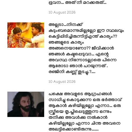
ഭൂവന… അത് നീ മറക്കരുത്…
10 August 2026
അല്ലടാ…നിനക്ക്
കുടുംബമൊന്നുമില്ലല്ലോ ഈ സ്ഥലവും
കെട്ടിപ്പിടിച്ചിരുന്നിട്ട്എന്ത് കാര്യം??
ഞങ്ങളുടെ കാര്യം
അങ്ങനെയാണോ?? ജീവിക്കാൻ
ഞങ്ങൾ കഷ്ടപ്പെടുവാ… എന്റെ
അവസ്ഥ നിന്നോടല്ലാതെ പിന്നെ
ആരോടാ ഞാൻ പറയുന്നത് .
രഞ്ജിനി കണ്ണ് തുടച്ചു.?….
10 August 2026
പക്ഷെ അവളുടെ ആഗ്രഹങ്ങൾ
സാധിച്ചു കൊടുക്കുന്ന ഒരു ഭർത്താവ്
ആകാൻ കഴിയില്ലല്ലോ എന്നാ… ഒരു
സ്ത്രീയെ തൃ.പ്തിപ്പെടുത്തുന്ന ഒന്നും
തനിക്കു അവൾക്കു നൽകാൻ
കഴിയില്ലല്ലോ എന്നാ ചിന്ത അവനെ
അലട്ടിക്കൊണ്ടിരുന്നു…….