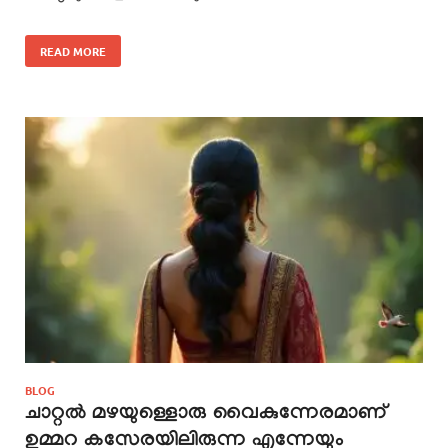
READ MORE
BLOG
ചാറ്റൽ മഴയുള്ളൊരു വൈകുന്നേരമാണ്
ഉമ്മറ കസേരയിലിരുന്ന എന്നേയും