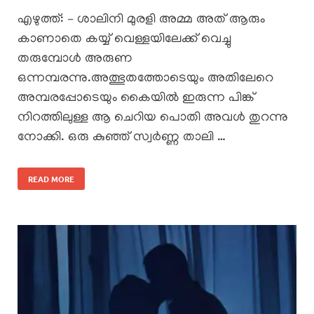
എഴുത്ത്: – ശാലിനി മുരളി അമ്മ അത് ആരും
കാണാതെ കയ്യ് വെള്ളയിലേക്ക് വെച്ചു
തരുമ്പോൾ അരുണ
ഒന്നമ്പരന്നു.അത്ഭുതത്തോടെയും അതിലേറെ
അമ്പരപ്പോടെയും കൈയിൽ ഇരുന്ന പിങ്ക്
നിറത്തിലുള്ള ആ ചെറിയ പൊതി അവൾ തുറന്നു
നോക്കി. ഒരു കുഞ്ഞ് സ്വർണ്ണ താലി …
READ MORE