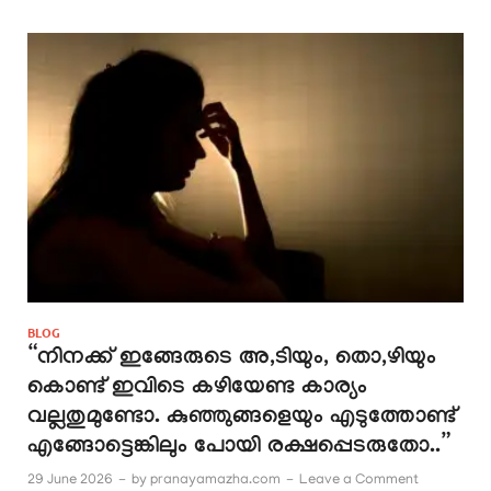
BLOG
“നിനക്ക് ഇങ്ങേരുടെ അ,ടിയും, തൊ,ഴിയും
കൊണ്ട് ഇവിടെ കഴിയേണ്ട കാര്യം
വല്ലതുമുണ്ടോ. കുഞ്ഞുങ്ങളെയും എടുത്തോണ്ട്
എങ്ങോട്ടെങ്കിലും പോയി രക്ഷപ്പെടരുതോ..”
29 June 2026
-
by
pranayamazha.com
-
Leave a Comment