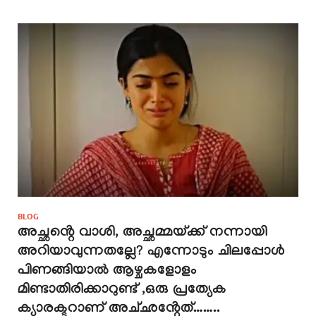
BLOG
അച്ഛൻ്റെ വാശി, അച്ഛമ്മയ്ക്ക് നന്നായി
അറിയാവുന്നതല്ലേ? എന്നോടും ചിലപ്പോൾ
പിണങ്ങിയാൽ ആഴ്ചകളോളം
മിണ്ടാതിരിക്കാറുണ്ട് ,ഒരു പ്രത്യേക
ക്യാരക്ടറാണ് അച്‌ഛൻ്റേത്……..