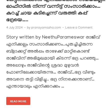
കേട്ടുനിൽക്കാൻ എനിക്കിപ്പോൾ സമയമില്ല…
ഓഫീസിൽ നിന്ന് വന്നിട്ട് സംസാരിക്കാം…
കുറച്ച് ചായ കുടിച്ചെന്ന് വരുത്തി കപ്പ്
ഭദ്രയെ…..
4 July 2024
-
by
pranayamazha.com
-
Leave a Comment
Story written by NeethuParameswar രാജീവ്‌
എനിക്കല്പം സംസാരിക്കണം..പുതച്ചിച്ചിരുന്ന
ബ്ളാക്കറ്റ് അൽപ്പം താഴേക്ക് മാറ്റികൊണ്ട്
രാജീവിന് അഭിമുഖമായി കിടന്ന് ഭദ്ര പറഞ്ഞു…
അപ്പോഴും രാജീവിന്റെ ശ്രദ്ധ മുഴുവൻ
ഫോണിലേക്കായിരുന്നു… രാജീവ്‌…ഭദ്ര വീണ്ടും
അവനെ തട്ടി വിളിച്ചു.. ഭദ്ര നിനക്കെന്താണ്…
എന്തായാലും എനിക്കുറക്കം …
READ MORE