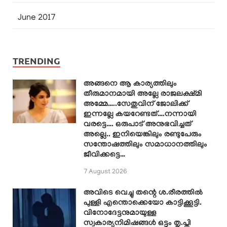
June 2017
TRENDING
അങ്ങനെ ആ കാര്യത്തിലും
തീരുമാനമായി അല്ലേ രാജലക്ഷ്മി
അമ്മേ…..സേതുവിന് ജോലിക്ക്
ഇന്നല്ലേ കയറേണ്ടത്….നന്നായി
വരട്ടെ…. ഒരുപാട് അനുഭവിച്ചത്
അല്ലെ.. ഇനിയെങ്കിലും രണ്ടുപേരും
സന്തോഷത്തിലും സമാധാനത്തിലും
ജീവിക്കട്ടെ…
7 August 2026
അവിടെ വെച്ചു തന്റെ ശ.രീരത്തിൽ
പുള്ളി എന്തൊക്കെയോ കാട്ടിക്കൂട്ടി.
വിനോദേട്ടനുമായുള്ള
സ്വകാര്യനിമിഷങ്ങൾ ഒട്ടും തൃ.പ്തി