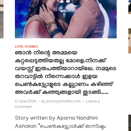
LOVE STORIES
ഞാൻ നിന്റെ അമ്മയെ
കുറ്റപ്പെടുത്തിയതല്ല മോളെ.നിനക്ക്
വയസ്സ് ഇരുപത്തിയാറായിലേ. നമ്മുടെ
തറവാട്ടിൽ നിന്നെക്കാൾ ഇളയ
പെൺകുട്ട്യോളുടെ കല്ല്യാണം കഴിഞ്ഞ്
അവർക്ക് കുഞ്ഞുങ്ങളായി തുടങ്ങി……
11 June 2024
-
by
pranayamazha.com
-
Leave a
Comment
Story written by Aparna Nandhini
Ashokan “പെൺകുട്ട്യോൾക്ക് തന്നിഷ്ടം