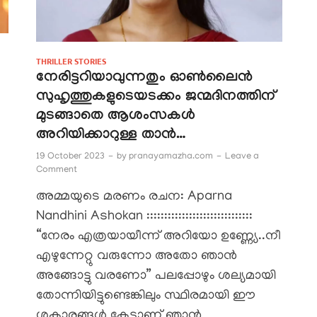
THRILLER STORIES
നേരിട്ടറിയാവുന്നതും ഓൺലൈൻ
സുഹൃത്തുകളുടെയടക്കം ജന്മദിനത്തിന്
മുടങ്ങാതെ ആശംസകൾ
അറിയിക്കാറുള്ള താൻ…
19 October 2023
-
by
pranayamazha.com
-
Leave a
Comment
അമ്മയുടെ മരണം രചന: Aparna
Nandhini Ashokan ::::::::::::::::::::::::::::::
“നേരം എത്രയായീന്ന് അറിയോ ഉണ്ണ്യേ..നീ
എഴുന്നേറ്റു വരുന്നോ അതോ ഞാൻ
അങ്ങോട്ടു വരണോ” പലപ്പോഴും ശല്യമായി
തോന്നിയിട്ടുണ്ടെങ്കിലും സ്ഥിരമായി ഈ
ശകാരങ്ങൾ കേട്ടാണ് ഞാൻ