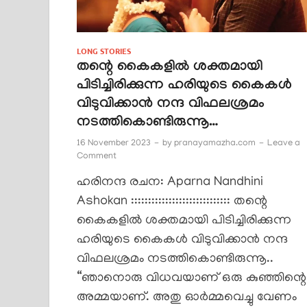
LONG STORIES
തന്റെ കൈകളിൽ ശക്തമായി
പിടിച്ചിരിക്കുന്ന ഹരിയുടെ കൈകൾ
വിടുവിക്കാൻ നന്ദ വിഫലശ്രമം
നടത്തികൊണ്ടിരുന്നൂ…
16 November 2023
-
by
pranayamazha.com
-
Leave a
Comment
ഹരിനന്ദ രചന: Aparna Nandhini
Ashokan ::::::::::::::::::::::::::::: തന്റെ
കൈകളിൽ ശക്തമായി പിടിച്ചിരിക്കുന്ന
ഹരിയുടെ കൈകൾ വിടുവിക്കാൻ നന്ദ
വിഫലശ്രമം നടത്തികൊണ്ടിരുന്നൂ..
“ഞാനൊരു വിധവയാണ് ഒരു കുഞ്ഞിന്റെ
അമ്മയാണ്. അതു ഓർമ്മവെച്ചു വേണം