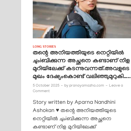
LONG STORIES
തന്റെ അനിയത്തിയുടെ നെറ്റിയിൽ
ചുംiബിക്കുന്ന അച്ഛനെ കണ്ടാണ് നിള
മുറിയിലേക്ക് കടന്നുവന്നത്.അവളുടെ
മുഖം ദേഷ്യംകൊണ്ട് വലിഞ്ഞുമുറുകി…..
5 October 2025
-
by
pranayamazha.com
-
Leave a
Comment
Story written by Aparna Nandhini
Ashokan ♥ തന്റെ അനിയത്തിയുടെ
നെറ്റിയിൽ ചുംiബിക്കുന്ന അച്ഛനെ
കണ്ടാണ് നിള മുറിയിലേക്ക്