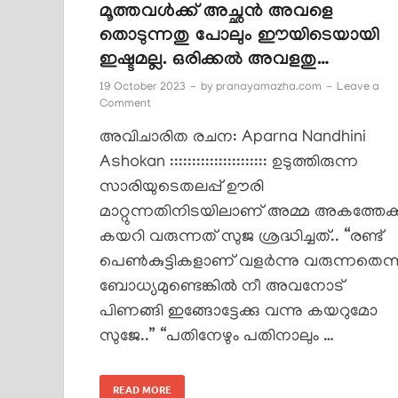
മൂത്തവൾക്ക് അച്ഛൻ അവളെ
തൊടുന്നതു പോലും ഈയിടെയായി
ഇഷ്ടമല്ല. ഒരിക്കൽ അവളതു…
19 October 2023
-
by
pranayamazha.com
-
Leave a
Comment
അവിചാരിത രചന: Aparna Nandhini
Ashokan :::::::::::::::::::::: ഉടുത്തിരുന്ന
സാരിയുടെതലപ്പ് ഊരി
മാറ്റുന്നതിനിടയിലാണ് അമ്മ അകത്തേക്
കയറി വരുന്നത് സുജ ശ്രദ്ധിച്ചത്.. “രണ്ട്
പെൺകുട്ടികളാണ് വളർന്നു വരുന്നതെന്
ബോധ്യമുണ്ടെങ്കിൽ നീ അവനോട്
പിണങ്ങി ഇങ്ങോട്ടേക്കു വന്നു കയറുമോ
സുജേ..” “പതിനേഴും പതിനാലും …
READ MORE