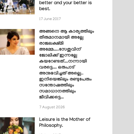
better and your better is
best.
17 June 2017
അങ്ങനെ ആ കാര്യത്തിലും
തീരുമാനമായി അല്ലേ
രാജലക്ഷ്മി
അമ്മേ…..സേതുവിന്
ജോലിക്ക് ഇന്നല്ലേ
കയറേണ്ടത്….നന്നായി
വരട്ടെ…. ഒരുപാട്
അനുഭവിച്ചത് അല്ലെ..
ഇനിയെങ്കിലും രണ്ടുപേരും
സന്തോഷത്തിലും
സമാധാനത്തിലും
ജീവിക്കട്ടെ…
7 August 2026
Leisure is the Mother of
Philosophy.