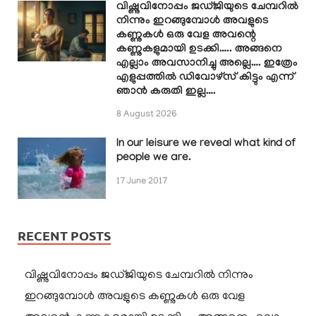
വിഷ്ണുവിനോപ്പം ജഡ്ജിയുടെ ചേമ്പറിൽ
നിന്നും ഇറങ്ങുമ്പോൾ അവളുടെ
കണ്ണുകൾ ഒരു വേള അവന്റെ
കണ്ണുകളുമായി ഉടക്കി….. അങ്ങനെ
എല്ലാം അവസാനിച്ചു അല്ലെ…. ഇത്രേം
എളുപ്പത്തിൽ ഡിവോഴ്സ് കിട്ടും എന്ന്
ഞാൻ കരുതി ഇല്ല….
8 August 2026
In our leisure we reveal what kind of
people we are.
17 June 2017
RECENT POSTS
വിഷ്ണുവിനോപ്പം ജഡ്ജിയുടെ ചേമ്പറിൽ നിന്നും
ഇറങ്ങുമ്പോൾ അവളുടെ കണ്ണുകൾ ഒരു വേള