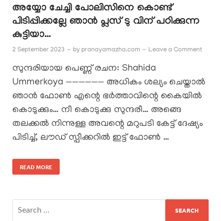
അയ്യോ ചേച്ചി പോലിസിനെ കൊണ്ട്
പിടിപ്പിക്കല്ലേ ഞാൻ പ്ലസ് ടു വിന് പഠിക്കുന്ന
കുട്ടിയാ…
2 September 2023
-
by
pranayamazha.com
-
Leave a Comment
സുന്ദരിയായ പെണ്ണ് രചന: Shahida
Ummerkoya —————— അധികം ശല്യം ചെയ്താൽ
ഞാൻ ഫോൺ എന്റെ ഭർത്താവിന്റെ കൈയിൽ
കൊടുക്കും… നീ കൊടുക്കു സുന്ദരീ… അങ്ങെ
തലക്കൽ നിന്നുള്ള അവന്റെ മറുപടി കേട്ട് ദേഷ്യം
പിടിച്ച്, ലൗഡ് സ്പീക്കറിൽ ഇട്ട് ഫോൺ …
READ MORE