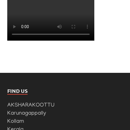
FIND US
AKSHARAKOOTTU
Karunagappally
Kollam
Kerala