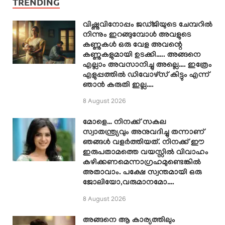
TRENDING
വിഷ്ണുവിനോപ്പം ജഡ്ജിയുടെ ചേമ്പറിൽ
നിന്നും ഇറങ്ങുമ്പോൾ അവളുടെ
കണ്ണുകൾ ഒരു വേള അവന്റെ
കണ്ണുകളുമായി ഉടക്കി….. അങ്ങനെ
എല്ലാം അവസാനിച്ചു അല്ലെ…. ഇത്രേം
എളുപ്പത്തിൽ ഡിവോഴ്സ് കിട്ടും എന്ന്
ഞാൻ കരുതി ഇല്ല….
8 August 2026
മോളെ… നിനക്ക് സകല
സ്വാതന്ത്ര്യവും അനുവദിച്ചു തന്നാണ്
ഞങ്ങൾ വളർത്തിയത്. നിനക്ക് ഈ
ഇരുപതാമത്തെ വയസ്സിൽ വിവാഹം
കഴിക്കണമെന്നാഗ്രഹമുണ്ടെങ്കിൽ
അതാവാം. പക്ഷേ സ്വന്തമായി ഒരു
ജോലിയോ,വരുമാനമോ….
8 August 2026
അങ്ങനെ ആ കാര്യത്തിലും