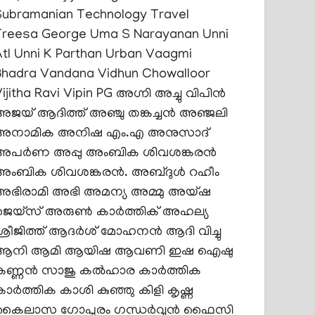
Subramanian
Technology
Travel
Treesa George
Uma S Narayanan
Unni
tl
Unni K Parthan
Urban
Vaagmi
Bhadra
Vandana
Vidhun Chowalloor
ijitha Ravi
Vipin PG
അഗ്നി
അച്ചു വിപിൻ
അജയ് ആദിത്ത്
അഞ്ചു തങ്കച്ചൻ
അഞ്ജലി
അനാമിക
അനിഷ എം.എ
അനുസാദ്
അപര്‍ണ
അപ്പു
അംബിക ശിവശങ്കരൻ
അംബിക ശിവശങ്കരൻ.
അബ്ദുൾ റഹീം
അഭിരാമി അഭി
അമന്യ
അമ്മു
അയ്ഷ
ജെയ്സ്
അരുൺ കാർത്തിക്
അഹല്യ
്രീജിത്ത്
ആദർശ് മോഹനൻ
ആദി വിച്ചു
ആനി
ആമി
ആയിഷ
ആവണി
ഇഷ
ഐഷു
കണ്ണൻ സാജു
കൽഹാര
കാർത്തിക
ാര്‍ത്തിക
കാശി
കുഞ്ഞു കിളി
കൃഷ്ണ
കൈലാസ ഗോപുരം
ഗന്ധർവ്വൻ ഫൈസി