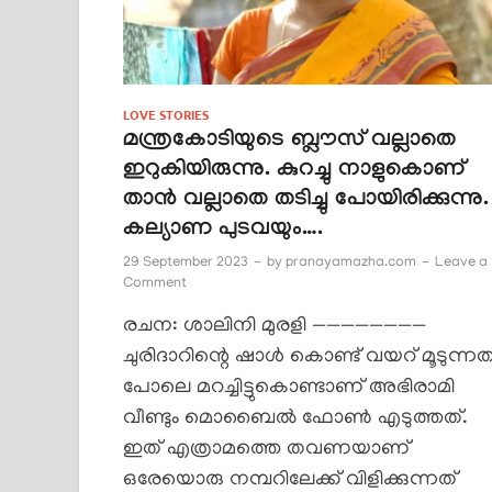
LOVE STORIES
മന്ത്രകോടിയുടെ ബ്ലൗസ് വല്ലാതെ
ഇറുകിയിരുന്നു. കുറച്ചു നാളുകൊണ്
താൻ വല്ലാതെ തടിച്ചു പോയിരിക്കുന്നു.
കല്യാണ പുടവയും….
29 September 2023
-
by
pranayamazha.com
-
Leave a
Comment
രചന: ശാലിനി മുരളി ————————
ചുരിദാറിന്റെ ഷാൾ കൊണ്ട് വയറ് മൂടുന്നത
പോലെ മറച്ചിട്ടുകൊണ്ടാണ് അഭിരാമി
വീണ്ടും മൊബൈൽ ഫോൺ എടുത്തത്.
ഇത് എത്രാമത്തെ തവണയാണ്
ഒരേയൊരു നമ്പറിലേക്ക് വിളിക്കുന്നത്