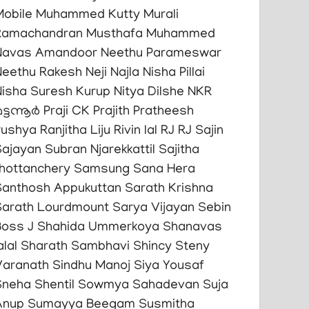
Mobile
Muhammed Kutty
Murali
Ramachandran
Musthafa Muhammed
Navas Amandoor
Neethu Parameswar
Neethu Rakesh
Neji Najla
Nisha Pillai
Nisha Suresh Kurup
Nitya Dilshe
NKR
ട്ടന്നൂർ
Praji CK
Prajith
Pratheesh
Pushya
Ranjitha Liju
Rivin lal
RJ
RJ Sajin
ajayan Subran Njarekkattil
Sajitha
thottanchery
Samsung
Sana Hera
Santhosh Appukuttan
Sarath Krishna
Sarath Lourdmount
Sarya Vijayan
Sebin
Boss J
Shahida Ummerkoya
Shanavas
alal
Sharath Sambhavi
Shincy Steny
Varanath
Sindhu Manoj
Siya Yousaf
Sneha Shentil
Sowmya Sahadevan
Suja
Anup
Sumayya Beegam
Susmitha