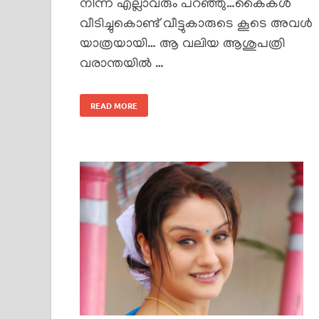
നിന്ന എല്ലാവരും പറഞ്ഞു…കൈകൾ
വീടിച്ചുകൊണ്ട് വീട്ടുകാരുടെ കൂടെ അവൾ
യാത്രയായി… ആ വലിയ ആശുപത്രി
വരാന്തയിൽ …
READ MORE