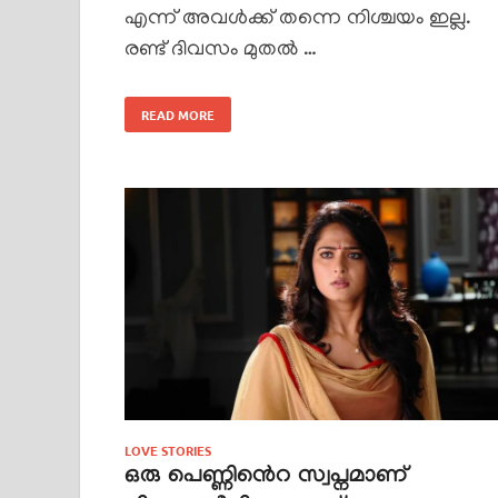
എന്ന് അവൾക്ക് തന്നെ നിശ്ചയം ഇല്ല.
രണ്ട് ദിവസം മുതൽ …
READ MORE
LOVE STORIES
ഒരു പെണ്ണിൻെറ സ്വപ്നമാണ്