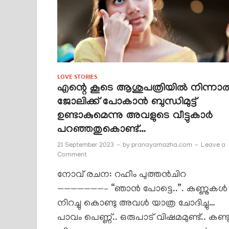
LOVE STORIES
എന്റെ കൂടെ ആശുപത്രിയിൽ നിന്നാ
ജോലിക്ക് പോകാൻ ബുന്ധിമുട്ട്
ഉണ്ടാകുമെന്നു അവളുടെ വീട്ടുകാർ
പറഞ്ഞതുകൊണ്ട്…
21 September 2023
-
by
pranayamazha.com
-
Leave a
Comment
നോവ് രചന: റഹീം പുത്തൻചിറ
———————– “ഞാൻ പോട്ടെ..”. കണ്ണുകൾ
നിറച്ചു കൊണ്ടു അവൾ യാത്ര ചോദിച്ചു…
പാവം പെണ്ണ്.. ഒരുപാട് വിഷമമുണ്ട്.. കണ്ട