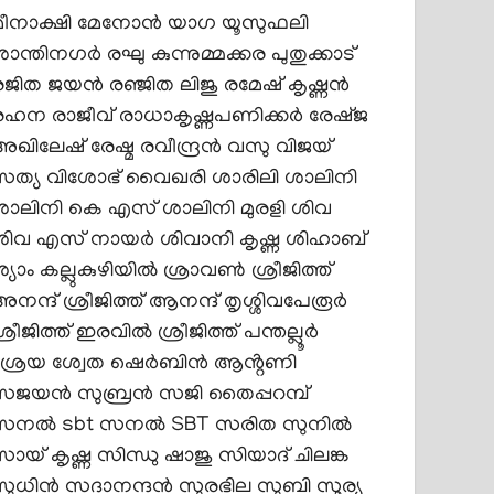
മീനാക്ഷി മേനോൻ
യാഗ
യൂസുഫലി
ശാന്തിനഗർ
രഘു കുന്നുമ്മക്കര പുതുക്കാട്
രജിത ജയൻ
രഞ്ജിത ലിജു
രമേഷ് കൃഷ്ണൻ
രഹന
രാജീവ് രാധാകൃഷ്ണപണിക്കർ
രേഷ്ജ
അഖിലേഷ്
രേഷ്മ രവീന്ദ്രൻ
വസു
വിജയ്
സത്യ
വിശോഭ്
വൈഖരി
ശാരിലി
ശാലിനി
ശാലിനി കെ എസ്
ശാലിനി മുരളി
ശിവ
ശിവ എസ് നായര്‍
ശിവാനി കൃഷ്ണ
ശിഹാബ്
്യാം കല്ലുകുഴിയിൽ
ശ്രാവൺ
ശ്രീജിത്ത്
അനന്ദ്
ശ്രീജിത്ത്‌ ആനന്ദ് തൃശ്ശിവപേരൂർ
ശ്രീജിത്ത് ഇരവിൽ
ശ്രീജിത്ത് പന്തല്ലൂർ
ശ്രേയ
ശ്വേത
ഷെർബിൻ ആൻ്റണി
സജയൻ സുബ്രൻ
സജി തൈപ്പറമ്പ്
സനല്‍ sbt
സനൽ SBT
സരിത സുനിൽ
സായ് കൃഷ്ണ
സിന്ധു ഷാജു
സിയാദ് ചിലങ്ക
സുധിൻ സദാനന്ദൻ
സുരഭില സുബി
സൂര്യ