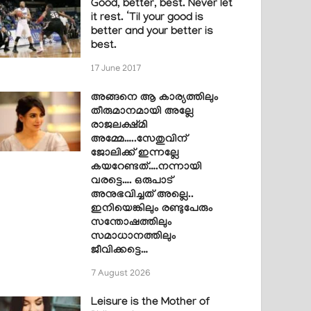
Good, better, best. Never let
it rest. ‘Til your good is
better and your better is
best.
17 June 2017
അങ്ങനെ ആ കാര്യത്തിലും
തീരുമാനമായി അല്ലേ
രാജലക്ഷ്മി
അമ്മേ…..സേതുവിന്
ജോലിക്ക് ഇന്നല്ലേ
കയറേണ്ടത്….നന്നായി
വരട്ടെ…. ഒരുപാട്
അനുഭവിച്ചത് അല്ലെ..
ഇനിയെങ്കിലും രണ്ടുപേരും
സന്തോഷത്തിലും
സമാധാനത്തിലും
ജീവിക്കട്ടെ…
7 August 2026
Leisure is the Mother of