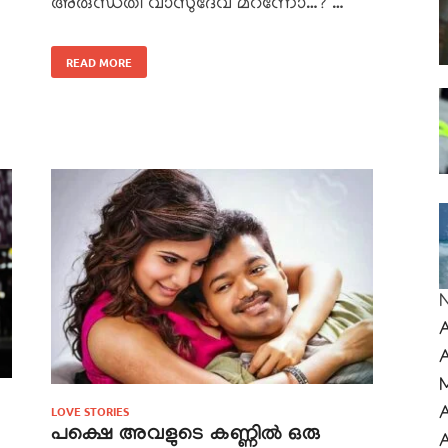
അരുന്ധതി വാസുദേവ് മറന്നോ…? …
READ MORE
LOVE STORIES
പക്ഷെ അവളുടെ കണ്ണിൽ ഒരു