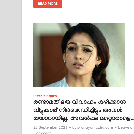
READ MORE
LOVE STORIES
രണ്ടാമത് ഒരു വിവാഹം കഴിക്കാൻ
വീട്ടുകാര് നിർബന്ധിച്ചിട്ടും അവൾ
തയാറായില്ല. അവൾക്കു മറ്റൊരാളെ
23 September 2023
-
by
pranayamazha.com
-
Leave a
Comment