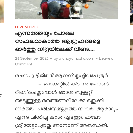
LOVE STORIES
എന്നത്തേയും പോലെ
സഫലമാകാത്ത ആഗ്രഹങ്ങളെ
ഓർത്തു നിദ്രയിലേക്ക് വീണു….
28 September 2023
-
by
pranayamazha.com
-
Leave a
Comment
രചന: ശ്രീജിത്ത്‌ ആനന്ദ് തൃശ്ശിവപേരൂർ
——————– പോക്കറ്റിൽ കിടന്നു ഫോൺ
റിംഗ് ചെയ്തപ്പോൾ ഞാൻ ബുള്ളറ്റ്
്
അടുത്തുള്ള മരത്തണലിലേക്കു ഒതുക്കി
നിർത്തി. പരിചയമില്ലാത്ത നമ്പർ. ആരാവും
എന്നു ചിന്തിച്ചു കാൾ എടുത്തു. ഹലോ
ശ്രീയേട്ടാ…ഇതു ഞാനാണ് അരുന്ധതി.