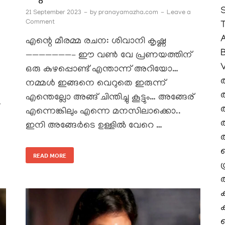
21 September 2023
-
by
pranayamazha.com
-
Leave a
Comment
A
എന്റെ മീരമ്മ രചന: ശിവാനി കൃഷ്ണ
———————– ഈ വൺ വേ പ്രണയത്തിന്
V
ഒരു കുഴപ്പൊണ്ട് എന്താന്ന് അറിയോ…
നമ്മൾ ഇങ്ങനെ വെറുതെ ഇരുന്ന്
എന്തെല്ലോ അങ്ങ് ചിന്തിച്ചു കൂട്ടും… അങ്ങേര്
…
എന്നെങ്കിലും എന്നെ മനസിലാക്കൊ..
ഇനി അങ്ങേർടെ ഉള്ളിൽ വേറെ …
READ MORE
ശ
ക