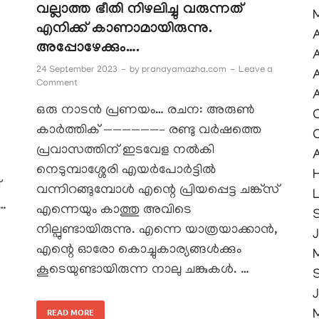
വല്ലാത്ത ഭീതി നിഴലിച്ചു വരുന്നത്
എനിക്ക് കാണാമായിരുന്നു.
അപ്പോഴേക്കും….
24 September 2023
-
by
pranayamazha.com
-
Leave a
Comment
A
ഒരു നാടൻ പ്രണയം… രചന: അരുൺ
കാർത്തിക് ——————– രണ്ടു വർഷത്തെ
പ്രവാസത്തിന് ഇടവേള നൽകി
നെടുമ്പാശ്ശേരി എയർപോർട്ടിൽ
H
്
വന്നിറങ്ങുമ്പോൾ എന്റെ പ്രിയപ്പെട്ട ചങ്ക്‌സ്
ു…
എന്നെയും കാത്തു അവിടെ
S
നില്പുണ്ടായിരുന്നു. എന്നെ യാത്രയാക്കാൻ,
J
എന്റെ ഓരോ കൊച്ചുകാര്യങ്ങൾക്കും
കൂടെയുണ്ടായിരുന്ന നാലു ചങ്കുകൾ. …
READ MORE