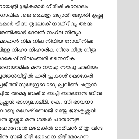
ഗായത്രി ശ്രീകുമാർ
ഗിരീഷ് കാവാലം
ഗോപിക .ജെ
ചൈത്ര
ജ്യോതി
ജ്യോതി കൃഷ്ണ
കുമാർ
ട്രീസ
തൃലോക് നാഥ്‌
ദിവ്യ അനു
ന്തിക്കാട്
ദേവന്‍
നഹ്‌ല
നിത്യാ
മോഹൻ
നിമ
നില
നിവിയ റോയ്
നിഷ
ിള്ള
നിഹാ
നിഹാരിക നീനു
നീതു
നീതു
രാകേഷ്
നീലാംബരി
നൈനിക
നൈയാമിക മനു
നൗഫു
നൗഫു ചാലിയം
ുത്തന്‍വീട്ടില്‍ ഹരി
പ്രകാശ് മൊകേരി
്രജിത്ത് സുരേന്ദ്രബാബു
പ്രവീൺ ചന്ദ്രൻ
്രീത അമ്മു
ബഷീര്‍ ബച്ചി
ബാലനന്ദ
ബിനു
കൃഷ്ണൻ
ഭാഗ്യലക്ഷ്മി. കെ. സി
ഭാവനാ
ബാബു
മഗേഷ് ബോജി
മഞ്ജു ജയകൃഷ്ണൻ
നു തൃശ്ശൂർ
മനു ശങ്കർ പാതാമ്പുഴ
മഹാദേവൻ
മഴമുകില്‍
മാരീചൻ
മിത്ര വിന്ദ
മിനു സജി
മിഴി മോഹന
മിഴിമോഹന