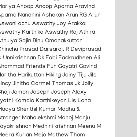
Mariya
Anoop Anoop
Aparna Aravind
Aparna Nandhini Ashokan
Arun RG Arun
Aswani achu
Aswathy Joy Arakkal
Aswathy Karthika
Aswathy Raj
Athira
thulya Sajin
Binu Omanakkuttan
Chinchu Prasad
Darsaraj. R
Deviprasad
C Unnikrishnan
Dk
Fabi
Fackrudheen Ali
Ahammad
Friends
Fun
Gayatri Govind
aritha Harikuttan
Hiking
Jainy Tiju
Jils
Lincy
Jinitha Carmel Thomas
Jk
Jolly
haji
Jomon Joseph
Joseph Alexy
yothi
Kamala Karthikeyan
Lis Lona
Maaya Shenthil Kumar
Madhu &
Stranger
Mahalekshmi Manoj
Manju
Jayakrishnan
Medhini krishnan
Meenu M
Meera Kurian
Mejo Mathew Thom