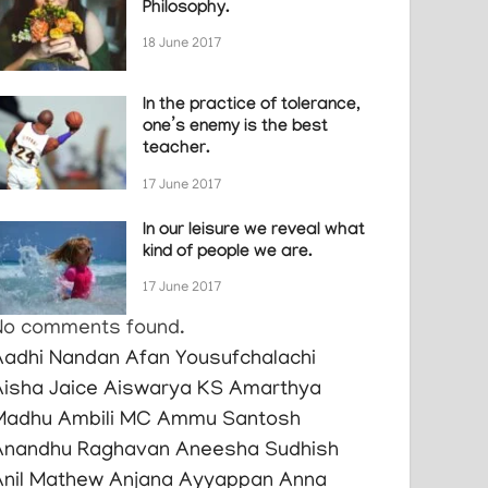
Philosophy.
18 June 2017
In the practice of tolerance,
one’s enemy is the best
teacher.
17 June 2017
In our leisure we reveal what
kind of people we are.
17 June 2017
No comments found.
Aadhi Nandan
Afan Yousufchalachi
Aisha Jaice
Aiswarya KS
Amarthya
Madhu
Ambili MC
Ammu Santosh
Anandhu Raghavan
Aneesha Sudhish
Anil Mathew
Anjana Ayyappan
Anna