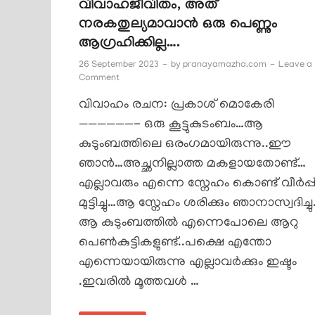
വിവാഹജീവിതം, അത്
നരകതുല്യമാവാൻ ഒരു പെണ്ണും
ആഗ്രഹിക്കില്ല….
26 September 2023
-
by
pranayamazha.com
-
Leave a
Comment
വിവാഹം രചന: പ്രകാശ് മൊകേരി
——————- ഒരു കൂട്ടുകുടംബം…ആ
കുടുംബത്തിലെ ഒരംഗമായിരുന്നു..ഈ
ഞാൻ…അച്ഛനില്ലാത്ത മകളായതോണ്ട്…
എല്ലാവരും എന്നെ സ്നേഹം കൊണ്ട് വീർപ്പ
മുട്ടിച്ചു…ആ സ്നേഹം ശരിക്കും ഞാനാസ്വദിച്ച
ആ കുടുംബത്തിൽ എന്നെപോലെ ആറു
പെൺകുട്ടികളുണ്ട്..പക്ഷെ എന്തോ
എന്നെയായിരുന്നു എല്ലാവർക്കും ഇഷ്ടം
.ഇവരിൽ മൂത്തവൾ …