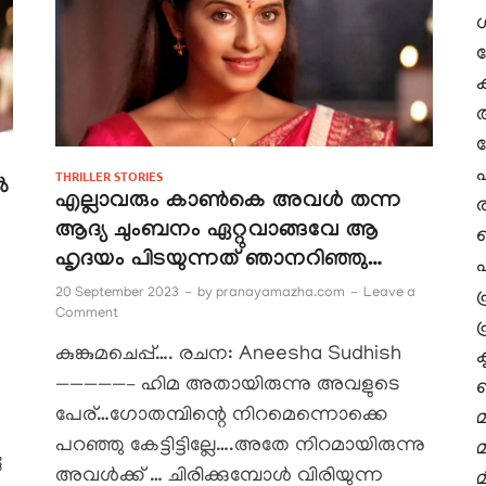
അ
പ
THRILLER STORIES
ൽ
എല്ലാവരും കാൺകെ അവൾ തന്ന
ആദ്യ ചുംബനം ഏറ്റുവാങ്ങവേ ആ
ഹൃദയം പിടയുന്നത് ഞാനറിഞ്ഞു…
പ
20 September 2023
-
by
pranayamazha.com
-
Leave a
പ
Comment
പ
കുങ്കുമചെപ്പ്…. രചന: Aneesha Sudhish
—————– ഹിമ അതായിരുന്നു അവളുടെ
പേര്…ഗോതമ്പിന്റെ നിറമെന്നൊക്കെ
മ
പറഞ്ഞു കേട്ടിട്ടില്ലേ….അതേ നിറമായിരുന്നു
ു
അവൾക്ക് … ചിരിക്കുമ്പോൾ വിരിയുന്ന