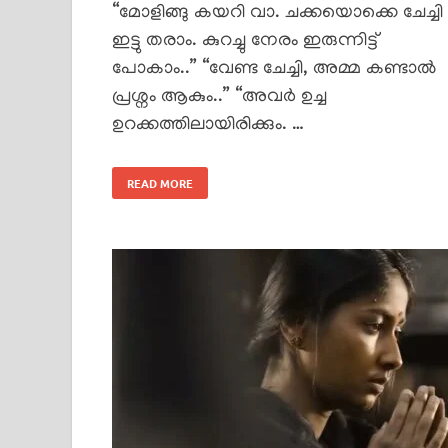
“മോളിങ്ങു കയറി വാ. ചക്കയൊക്കെ ചേച്ചി
ഇട്ടു തരാം. കുറച്ചു നേരം ഇരുന്നിട്ട്
പോകാം..” “വേണ്ട ചേച്ചി, അമ്മ കണ്ടാൽ
പ്രശ്നം ആകും..” “അവർ ഉച്ച
ഉറക്കത്തിലായിരിക്കും. …
READ MORE