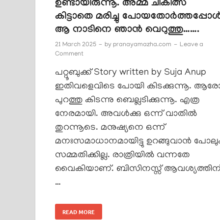
ഉണ്ടായിരുന്നൂ. അമ്മ ചികിത്സ
കിട്ടാതെ മരിച്ചു പോയതോർത്തപ്പോ
ആ നാടിനെ ഞാൻ വെറുത്തു…….
21 March 2025
-
by
pranayamazha.com
-
Leave a
Comment
പറ്റൂബുക്ക് Story written by Suja Anup
ഇതിവളെവിടെ പോയി കിടക്കുന്നൂ. ആര
പുറത്തു കിടന്നു ബെല്ലടിക്കുന്നൂ. എത്ര
നേരമായി. അവൾക്കു ഒന്ന് വാതിൽ
തുറന്നൂടെ. മനുഷ്യനെ ഒന്ന്
മനഃസമാധാനമായിട്ടു ഉറങ്ങുവാൻ പോലു
സമ്മതിക്കില്ല. രാത്രിയിൽ വന്നതേ
വൈകിയാണ്. ബിസിനസ്സ് ആവശ്യത്തിന
…
READ MORE