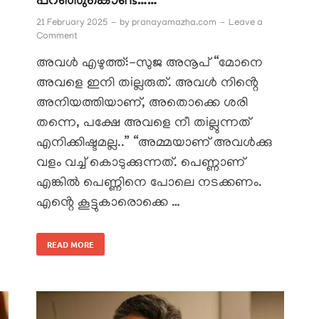
പറഞ്ഞുകൊണ്ട്……
21 February 2025
-
by
pranayamazha.com
-
Leave a
Comment
അവൾ എഴുത്ത്:-സുജ അനൂപ് “മോനെ
അവളെ ഇനി തiല്ലരുത്. അവൾ നിൻ്റെ
അനിയത്തിയാണ്, അതൊക്കെ ശരി
തന്നെ, പക്ഷേ അവളെ നീ തiല്ലുന്നത്
എനിക്കിഷ്ടമല്ല..” “അമ്മയാണ് അവൾക്കു
വളം വച്ച് കൊടുക്കുന്നത്. പെണ്ണാണ്
എങ്കിൽ പെണ്ണിനെ പോലെ നടക്കണം.
എൻ്റെ കൂട്ടുകാരൊക്കെ …
READ MORE