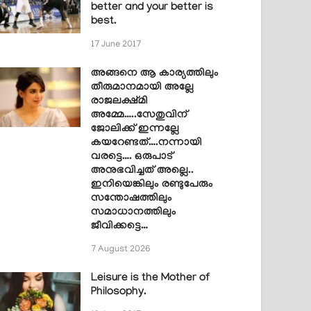
better and your better is
best.
17 June 2017
അങ്ങനെ ആ കാര്യത്തിലും
തീരുമാനമായി അല്ലേ
രാജലക്ഷ്മി
അമ്മേ…..സേതുവിന്
ജോലിക്ക് ഇന്നല്ലേ
കയറേണ്ടത്….നന്നായി
വരട്ടെ…. ഒരുപാട്
അനുഭവിച്ചത് അല്ലെ..
ഇനിയെങ്കിലും രണ്ടുപേരും
സന്തോഷത്തിലും
സമാധാനത്തിലും
ജീവിക്കട്ടെ…
7 August 2026
Leisure is the Mother of
Philosophy.