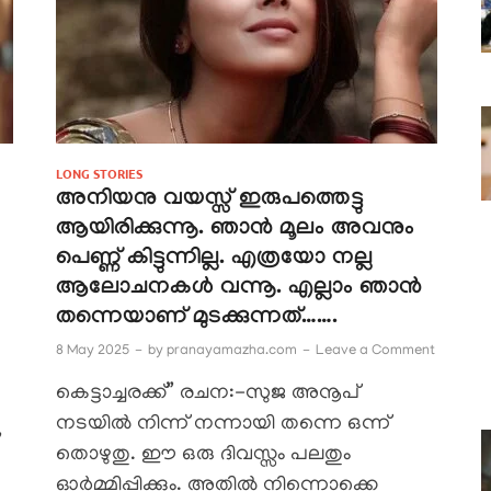
LONG STORIES
അനിയനു വയസ്സ് ഇരുപത്തെട്ടു
ആയിരിക്കുന്നൂ. ഞാൻ മൂലം അവനും
പെണ്ണ് കിട്ടുന്നില്ല. എത്രയോ നല്ല
ആലോചനകൾ വന്നൂ. എല്ലാം ഞാൻ
തന്നെയാണ് മുടക്കുന്നത്…….
8 May 2025
-
by
pranayamazha.com
-
Leave a Comment
കെട്ടാച്ചരക്ക്” രചന:-സുജ അനൂപ്
നടയിൽ നിന്ന് നന്നായി തന്നെ ഒന്ന്
”
തൊഴുതു. ഈ ഒരു ദിവസ്സം പലതും
ഓർമ്മിപ്പിക്കും. അതിൽ നിന്നൊക്കെ