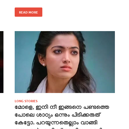
READ MORE
LONG STORIES
മോളെ, ഇനി നീ ഇങ്ങനെ പണ്ടത്തെ
പോലെ ശാഠ്യം ഒന്നും പിടിക്കരുത്
കേട്ടോ. പറയുന്നതെല്ലാം വാങ്ങി