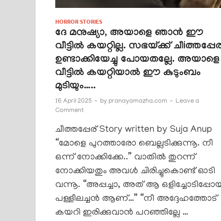
HORROR STORIES
ദേ മനുഷ്യാ, അയാളെ ഞാൻ ഈ
വീട്ടിൽ കയറ്റില്ല. സഭയ്ക്ക് ചീiത്തപ്പേര
ഉണ്ടാക്കിയേച്ചു പോയതല്ലേ. അയാളെ
വീട്ടിൽ കയറ്റിയാൽ ഈ കുടുംബം
മുടിയും…..
16 April 2025
-
by
pranayamazha.com
-
Leave a
Comment
ചീത്തപ്പേര് Story written by Suja Anup
“മോളെ പുറത്താരോ ബെല്ലടിക്കുന്നൂ. നീ
ഒന്ന് നോക്കിക്കേ..” വാതിൽ തുറന്ന്
നോക്കിയതും അവൾ ചിരിച്ചുകൊണ്ട് ഓടി
വന്നൂ. “അപ്പച്ചാ, അത് ആ ഒളിച്ചോടിപ്പോ
പള്ളീലച്ചൻ ആണ്…” “നീ അദ്ദേഹത്തോട്
കയറി ഇരിക്കുവാൻ പറഞ്ഞില്ലേ …