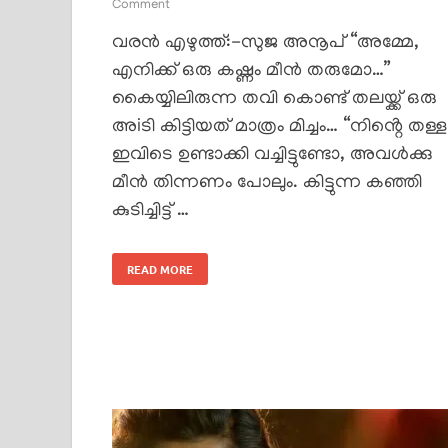
Comment
വരൻ എഴുത്ത്:-സുജ അനൂപ് “അമ്മേ,
എനിക്ക് ഒരു കഷ്ണം മീൻ തരുമോ…”
കൈയ്യിലിരുന്ന തവി കൊണ്ട് തലയ്ക്ക് ഒരു
അiടി കിട്ടിയത് മാത്രം മിച്ചം… “നിൻ്റെ തള്ള
ഇവിടെ ഉണ്ടാക്കി വച്ചിട്ടുണ്ടോ, അവൾക്കു
മീൻ തിന്നണം പോലും. കിട്ടുന്ന കഞ്ഞി
കുടിച്ചിട്ട് …
READ MORE