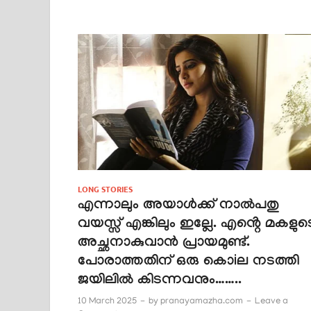
LONG STORIES
എന്നാലും അയാൾക്ക്‌ നാൽപതു
വയസ്സ് എങ്കിലും ഇല്ലേ. എൻ്റെ മകളുട
അച്ഛനാകുവാൻ പ്രായമുണ്ട്.
പോരാത്തതിന് ഒരു കൊiല നടത്തി
ജയിലിൽ കിടന്നവനും……..
10 March 2025
-
by
pranayamazha.com
-
Leave a