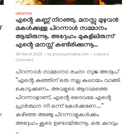
LIFESTYLE
എൻ്റെ കണ്ണ് നിറഞ്ഞു. മനസ്സു മുഴുവൻ
്
മകൾക്കുള്ള പിറന്നാൾ സമ്മാനം
ആയിരുന്നൂ. അദ്ദേഹം മുകളിലിരുന്ന്
എൻ്റെ മനസ്സ് കണ്ടിരിക്കുന്നൂ…
26 March 2025
-
by
pranayamazha.com
-
Leave a
Comment
പിറന്നാൾ സമ്മാനo രചന: സുജ അനൂപ്
“എൻ്റെ കുഞ്ഞിന് ഒരു നല്ല കുപ്പായം വാങ്ങി
കൊടുക്കണം. അവളുടെ ആറാമത്തെ
പിറന്നാളാണ്, എൻ്റെ ദൈവമേ എൻ്റെ
പ്രാർത്ഥന നീ ഒന്ന് കേൾക്കണേ….”
യ
കഴിഞ്ഞ അഞ്ചു പിറന്നാളുകൾക്കും
അദ്ദേഹം കൂടെ ഉണ്ടായിരുന്നൂ. ഒരു കുറവും
…