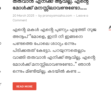
തരുവാൻ എനിക്ക് ആവില്ല. എൻ്റെ
ൾ
മോൾക്ക് മനസ്സിലാവണുണ്ടോ……
20 March 2025
-
by
pranayamazha.com
-
Leave a
Comment
എൻ്റെ മകൾ എൻ്റെ പുണ്യം എഴുത്ത്: സുജ
അനൂപ് “മോളെ, ഇനി നീ ഇങ്ങനെ
ോ
പണ്ടത്തെ പോലെ ശാഠ്യം ഒന്നും
പിടിക്കരുത് കേട്ടോ. പറയുന്നതെല്ലാം
വാങ്ങി തരുവാൻ എനിക്ക് ആവില്ല. എൻ്റെ
മോൾക്ക് മനസ്സിലാവണുണ്ടോ..” ഞാൻ
ം
ഒന്നും മിണ്ടിയില്ല. കടയിൽ കണ്ട …
്
READ MORE