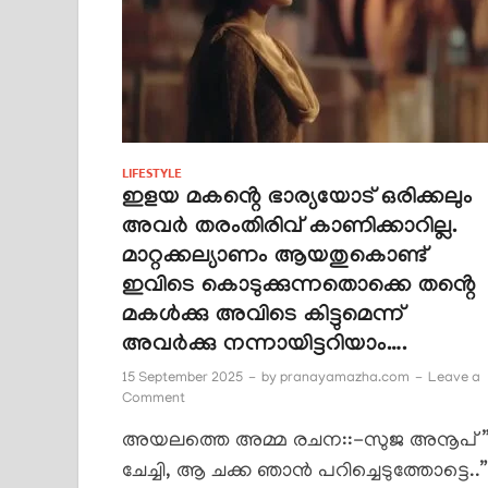
LIFESTYLE
ഇളയ മകൻ്റെ ഭാര്യയോട് ഒരിക്കലും
അവർ തരംതിരിവ് കാണിക്കാറില്ല.
മാറ്റക്കല്യാണം ആയതുകൊണ്ട്
ഇവിടെ കൊടുക്കുന്നതൊക്കെ തൻ്റെ
മകൾക്കു അവിടെ കിട്ടുമെന്ന്
അവർക്കു നന്നായിട്ടറിയാം….
15 September 2025
-
by
pranayamazha.com
-
Leave a
Comment
അയലത്തെ അമ്മ രചന::-സുജ അനൂപ് 
ചേച്ചി, ആ ചക്ക ഞാൻ പറിച്ചെടുത്തോട്ടെ..”