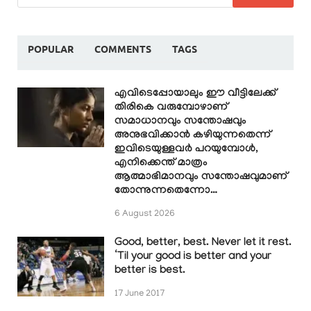
POPULAR
COMMENTS
TAGS
എവിടെപ്പോയാലും ഈ വീട്ടിലേക്ക്
തിരികെ വരുമ്പോഴാണ്
സമാധാനവും സന്തോഷവും
അനുഭവിക്കാൻ കഴിയുന്നതെന്ന്
ഇവിടെയുള്ളവർ പറയുമ്പോൾ,
എനിക്കെന്ത് മാത്രം
ആത്മാഭിമാനവും സന്തോഷവുമാണ്
തോന്നുന്നതെന്നോ…
6 August 2026
Good, better, best. Never let it rest.
‘Til your good is better and your
better is best.
17 June 2017