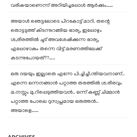
വരികയാണെന്ന് അറിയിച്ചപ്പോൾ ആർക്കും……
അയാൾ ഞെട്ടലോടെ പിറകോട്ട് മാറി. തന്റെ
തൊട്ടടുത്ത് കിടന്നുറങ്ങിയ ഭാര്യ, ഇപ്പോഴും
ശ,രീരത്തിൽ ചൂട് അവശേഷിക്കുന്ന ഭാര്യ,
എപ്പോഴാകും തന്നെ വിട്ട് മരണത്തിലേക്ക്
കടന്നുപോയത്??…..
ഒരു ദയയും ഇല്ലാതെ എന്നേ പി.ച്ചിച്ചീ.ന്തിയവനാണ്..
എന്നെ ഒന്നനങ്ങാൻ പറ്റാത്ത തരത്തിൽ ശ.രീരവും
മ.നസ്സും മു.റിപ്പെടുത്തിയവൻ.. ഒന്ന് കണ്ണ് ചിമ്മാൻ
പറ്റാത്ത പോലെ ദുസ്വപ്നമായ ഒരുത്തൻ..
അയാളെ……
ARCHIVES