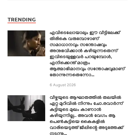
TRENDING
എവിടെപ്പോയാലും ഈ വീട്ടിലേക്ക്
തിരികെ വരുമ്പോഴാണ്
സമാധാനവും സന്തോഷവും
അനുഭവിക്കാൻ കഴിയുന്നതെന്ന്
ഇവിടെയുള്ളവർ പറയുമ്പോൾ,
എനിക്കെന്ത് മാത്രം
ആത്മാഭിമാനവും സന്തോഷവുമാണ്
തോന്നുന്നതെന്നോ…
6 August 2026
വീഴ്ചയുടെ ആഘാതത്തിൽ തലയിൽ
ഏറ്റ മുറിവിൽ നിന്നും ചോ.രവാർന്ന്
കുട്ടിയുടെ മുഖം കാണാൻ
കഴിയുന്നില്ല.. അവൻ വേഗം ആ
പെൺകുട്ടിയെ കൈകളിൽ
വാരിയെടുത്ത് ജീപ്പിന്റെ അടുത്തേക്ക്
നടന്നു…