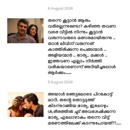
6 August 2026
തന്നെ കൂട്ടാൻ ആരും
വരില്ലെന്നുണ്ടോ? കഴിഞ്ഞ തവണ
വരെ വീട്ടിൽ നിന്നും കൂട്ടാൻ
വരുന്നവരുടെ മത്സരമായിരുന്നു ..
താൻ ലീവിന് വരുന്നത്
കാത്തിരിക്കുന്ന പെങ്ങന്മാർ ..
അളിയന്മാർ .. ഭാര്യ.. മക്കൾ ..
ഇത്തവണ എല്ലാം നിർത്തി
വരികയാണെന്ന് അറിയിച്ചപ്പോൾ
ആർക്കും……
5 August 2026
അയാൾ ഞെട്ടലോടെ പിറകോട്ട്
മാറി. തന്റെ തൊട്ടടുത്ത്
കിടന്നുറങ്ങിയ ഭാര്യ, ഇപ്പോഴും
ശ,രീരത്തിൽ ചൂട് അവശേഷിക്കുന്ന
ഭാര്യ, എപ്പോഴാകും തന്നെ വിട്ട്
മരണത്തിലേക്ക് കടന്നുപോയത്??…..