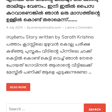
എനിക്ക് ഒരു പവന്റെ മാലയും ഒരു കുഞ്ഞു
താലിയും വേണം.. ഇനി ഇതിൽ പൈസ
കുറവാണെങ്കിൽ ഞാൻ ഒരു മാസത്തിന്റെ
ഉള്ളിൽ കൊണ്ട് തരാമെന്ന്……..
4 July 2024
-
by
pranayamazha.com
-
Leave a Comment
സ്വർണം Story written by Sarath Krishna
പത്താം ക്ലാസ്സിലെ മുഴുവൻ കൊല്ല പരീക്ഷ
കഴിഞ്ഞു പുസ്തകം വീടിന്റെ പിന്നിലെ ചാക്ക്
കെട്ടിൽ കൊണ്ട് കെട്ടി വെച്ച് ഞാൻ നേരെ
പോയത് ഗോവിന്ദൻ ആശാന്റെ വീട്ടിലേക്ക്
മേസ്തിരി പണിക്ക് ആളെ എടുക്കുന്നുണ്ടോ …
READ MORE