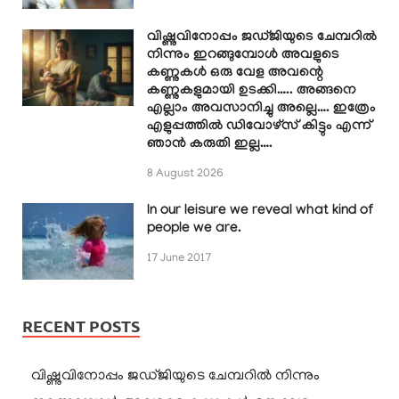
വിഷ്ണുവിനോപ്പം ജഡ്ജിയുടെ ചേമ്പറിൽ
നിന്നും ഇറങ്ങുമ്പോൾ അവളുടെ
കണ്ണുകൾ ഒരു വേള അവന്റെ
കണ്ണുകളുമായി ഉടക്കി….. അങ്ങനെ
എല്ലാം അവസാനിച്ചു അല്ലെ…. ഇത്രേം
എളുപ്പത്തിൽ ഡിവോഴ്സ് കിട്ടും എന്ന്
ഞാൻ കരുതി ഇല്ല….
8 August 2026
In our leisure we reveal what kind of
people we are.
17 June 2017
RECENT POSTS
വിഷ്ണുവിനോപ്പം ജഡ്ജിയുടെ ചേമ്പറിൽ നിന്നും