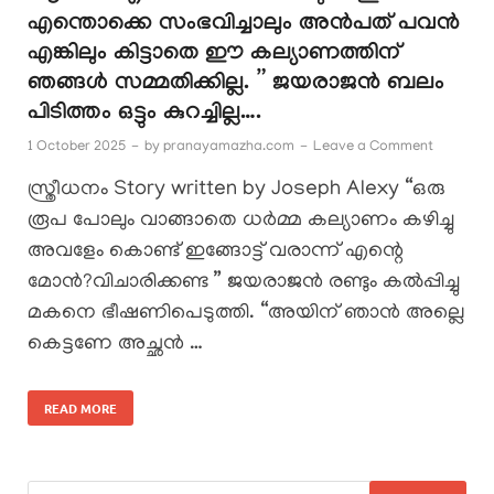
എന്തൊക്കെ സംഭവിച്ചാലും അൻപത് പവൻ
എങ്കിലും കിട്ടാതെ ഈ കല്യാണത്തിന്
ഞങ്ങൾ സമ്മതിക്കില്ല. ” ജയരാജൻ ബലം
പിടിത്തം ഒട്ടും കുറച്ചില്ല….
1 October 2025
-
by
pranayamazha.com
-
Leave a Comment
സ്ത്രീധനം Story written by Joseph Alexy “ഒരു
രൂപ പോലും വാങ്ങാതെ ധർമ്മ കല്യാണം കഴിച്ചു
അവളേം കൊണ്ട് ഇങ്ങോട്ട് വരാന്ന് എന്റെ
മോൻ?വിചാരിക്കണ്ട ” ജയരാജൻ രണ്ടും കൽപ്പിച്ചു
മകനെ ഭീഷണിപെടുത്തി. “അയിന് ഞാൻ അല്ലെ
കെട്ടണേ അച്ഛൻ …
READ MORE