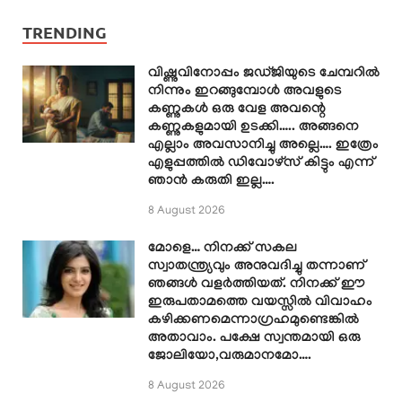
TRENDING
വിഷ്ണുവിനോപ്പം ജഡ്ജിയുടെ ചേമ്പറിൽ
നിന്നും ഇറങ്ങുമ്പോൾ അവളുടെ
കണ്ണുകൾ ഒരു വേള അവന്റെ
കണ്ണുകളുമായി ഉടക്കി….. അങ്ങനെ
എല്ലാം അവസാനിച്ചു അല്ലെ…. ഇത്രേം
എളുപ്പത്തിൽ ഡിവോഴ്സ് കിട്ടും എന്ന്
ഞാൻ കരുതി ഇല്ല….
8 August 2026
മോളെ… നിനക്ക് സകല
സ്വാതന്ത്ര്യവും അനുവദിച്ചു തന്നാണ്
ഞങ്ങൾ വളർത്തിയത്. നിനക്ക് ഈ
ഇരുപതാമത്തെ വയസ്സിൽ വിവാഹം
കഴിക്കണമെന്നാഗ്രഹമുണ്ടെങ്കിൽ
അതാവാം. പക്ഷേ സ്വന്തമായി ഒരു
ജോലിയോ,വരുമാനമോ….
8 August 2026