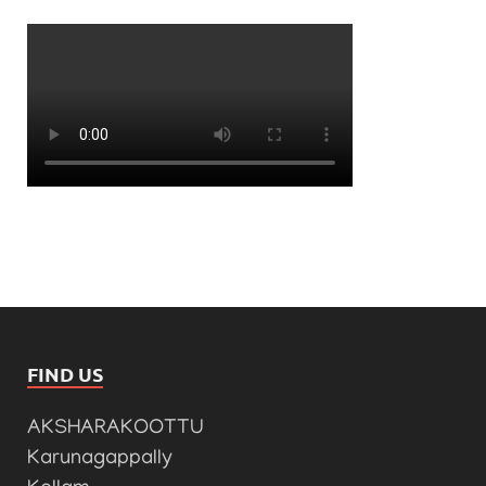
FIND US
AKSHARAKOOTTU
Karunagappally