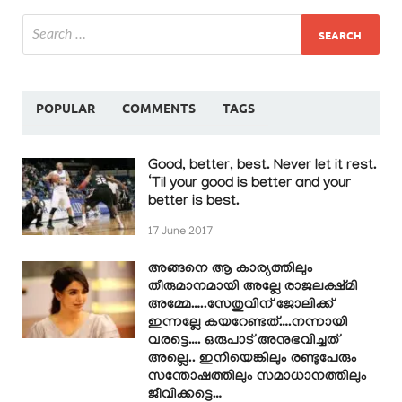
POPULAR
COMMENTS
TAGS
Good, better, best. Never let it rest.
‘Til your good is better and your
better is best.
17 June 2017
അങ്ങനെ ആ കാര്യത്തിലും
തീരുമാനമായി അല്ലേ രാജലക്ഷ്മി
അമ്മേ…..സേതുവിന് ജോലിക്ക്
ഇന്നല്ലേ കയറേണ്ടത്….നന്നായി
വരട്ടെ…. ഒരുപാട് അനുഭവിച്ചത്
അല്ലെ.. ഇനിയെങ്കിലും രണ്ടുപേരും
സന്തോഷത്തിലും സമാധാനത്തിലും
ജീവിക്കട്ടെ…