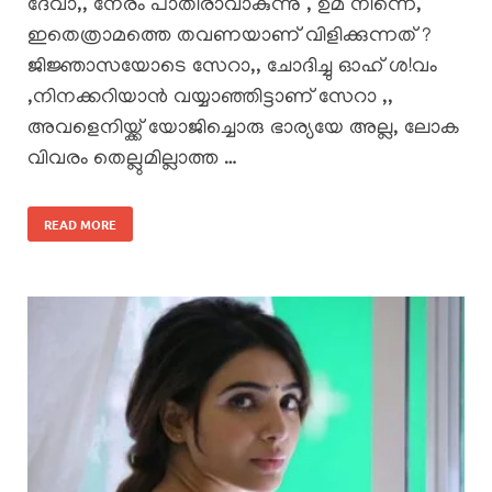
ദേവാ,, നേരം പാതിരാവാകുന്നു , ഉമ നിന്നെ,
ഇതെത്രാമത്തെ തവണയാണ് വിളിക്കുന്നത് ?
ജിജ്ഞാസയോടെ സേറാ,, ചോദിച്ചു ഓഹ് ശ!വം
,നിനക്കറിയാൻ വയ്യാഞ്ഞിട്ടാണ് സേറാ ,,
അവളെനിയ്ക്ക് യോജിച്ചൊരു ഭാര്യയേ അല്ല, ലോക
വിവരം തെല്ലുമില്ലാത്ത …
READ MORE