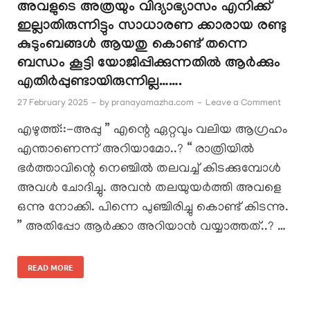
അവളുടെ അത്രയും വിദ്യാഭ്യാസം എനിക്ക്
ഇല്ലാതിരുന്നിട്ടും സാധാരണ ക്കാരായ രണ്ടു
കുടുംബങ്ങൾ ആയതു കൊണ്ട് തന്നെ
ബന്ധം കൂട്ടി യോജിപ്പിക്കുന്നതിൽ ആർക്കും
എതിർപ്പുണ്ടായിരുന്നില്ല…….
27 February 2025
-
by
pranayamazha.com
-
Leave a Comment
എഴുത്ത്::-അപ്പു ” എന്റെ ഏറ്റവും വലിയ ആഗ്രഹം
എന്താണെന്ന് അറിയാമോ..? “ രാത്രിയിൽ
ഭർത്താവിന്റെ നെഞ്ചിൽ തലവച്ച് കിടക്കുമ്പോൾ
അവൾ ചോദിച്ചു. അവൻ തലയുയർത്തി അവളെ
ഒന്നു നോക്കി. പിന്നെ പുഞ്ചിരിച്ചു കൊണ്ട് കിടന്നു.
” അതിപ്പോ ആർക്കാ അറിയാൻ വയ്യാത്തത്..? …
READ MORE