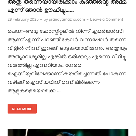
അതു തന്നെയായിരിക്കാം കുഞ്ഞിന്റെ അമ്മ
എന്ന് ഞാൻ ഊഹിച്ചു……
28 February 2025
-
by
pranayamazha.com
-
Leave a Comment
രചന:-അപ്പു ഹോസ്പിറ്റലിൽ നിന്ന് എമർജൻസി
ആണ് എന്ന് പറഞ്ഞ് കോൾ വന്നപ്പോൾ തന്നെ
വീട്ടിൽ നിന്ന് ഇറങ്ങി ഓടുകയായിരുന്നു. അത്രയും
അത്യാവശ്യമില്ല എങ്കിൽ ഒരിക്കലും എന്നെ വിളിച്ചു
വരുത്തില്ല എന്നറിയാം. നേരെ
ഐസിയുവിലേക്കാണ് കയറിച്ചെന്നത്. പോകുന്ന
വഴിക്ക് ഐസിയുവിന് മുന്നിലിരിക്കുന്ന
ആളുകളെയൊക്കെ …
READ MORE