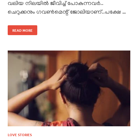
വലിയ നിലയിൽ ജീവിച്ച് പോകുന്നവർ..
ചെറുക്കനും ഗവൺമെന്റ് ജോലിയാണ്..പക്ഷേ …
READ MORE
LOVE STORIES