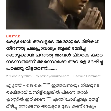
LIFESTYLE
കേട്ടപ്പോൾ അവളുടെ അമ്മയുടെ മിഴികൾ
നിറഞ്ഞു പലപ്രാവശ്യം ബുക്ക് മേടിച്ചു
കൊടുക്കാൻ പറഞ്ഞു അവൾ പിറകെ കുറെ
നടന്നതാണ് അന്നൊക്കെ അവളെ ദേഷിച്ചു
പറഞ്ഞു വിട്ടതാണ്……..
27 February 2025
-
by
pranayamazha.com
-
Leave a Comment
എഴുത്ത്:- ജെ കെ “””” ഇത്തവണയും നിമയുടെ
രക്ഷിതാവ് വന്നിട്ടില്ലെങ്കിൽ പിന്നെ താൻ
ക്ലാസ്സിൽ ഇരിക്കണ്ട “”” എന്ത് ചോദിച്ചാലും ഉരുട്ടി
മിഴിച്ചു നോക്കുന്ന അവളുടെ മുഖം കണ്ട് ദേഷ്യം