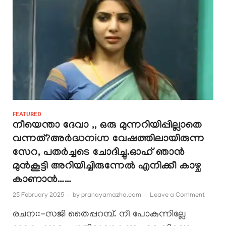
FEATURED
നീയെന്താ ദേവാ ,, ഒരു മുന്നറിയിപ്പില്ലാതെ
വന്നത്?അർദ്ധനiഗ്ന വേഷത്തിലായിരുന്ന
സേറ, പതർച്ചടെ ചോദിച്ചു.ഓഹ് ഞാൻ
മുൻകൂട്ടി അറിയിച്ചിരുന്നേൽ എനിക്കീ കാഴ്ച
കാണാൻ……
25 February 2025
-
by
pranayamazha.com
-
Leave a Comment
രചന::-സജി തൈപ്പറമ്പ്. നീ പോകുന്നില്ലേ