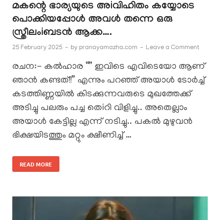
മകന്റെ ഭാര്യയുടെ അiവിഹിതം കയ്യോടെ
പൊക്കിയപ്പോൾ അവൾ തന്നെ ഒരു
സ്ത്രീലംiബടൻ ആക്ക….
25 February 2025
-
by
pranayamazha.com
-
Leave a Comment
രചന:- കൽഹാര “” ഇവിടെ എവിടെയോ ആണ്
ഞാൻ കണ്ടത്!!” എന്നും പറഞ്ഞ് അയാൾ ടോർച്ച്
കടത്തിണ്ണയിൽ കിടക്കുന്നവരുടെ മുഖത്തേക്ക്
അടിച്ചു പലരും പച്ച തെiറി വിളിച്ചു.. അതെല്ലാം
അയാൾ കേട്ടില്ല എന്ന് നടിച്ചു.. പകൽ മുഴുവൻ
ഭിക്ഷയിടത്തും മറ്റും ക്ഷീണിച്ച് …
READ MORE