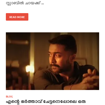
സ്ലാബിൽ ചായക്ക് …
READ MORE
BLOG
എന്റെ ഭർത്താവ് ചേട്ടനെപ്പോലെ ഒരു