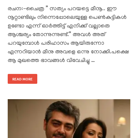
രചന:-ചൈത്ര ” സത്യം പറയട്ടെ മീനൂ.. ഈ
നൂറ്റാണ്ടിലും നിന്നെപ്പോലെയുള്ള പെൺകുട്ടികൾ
ഉണ്ടോ എന്ന് ഓർത്തിട്ട് എനിക്ക് വല്ലാതെ
ആശ്ചര്യം തോന്നുന്നുണ്ട്.” അവൾ അത്
പറയുമ്പോൾ പരിഹാസം ആയിരുന്നോ
എന്നറിയാൻ മീനു അവളെ ഒന്നു നോക്കി.പക്ഷെ
ആ മുഖത്തെ ഭാവങ്ങൾ വിവേചിച്ചു …
READ MORE