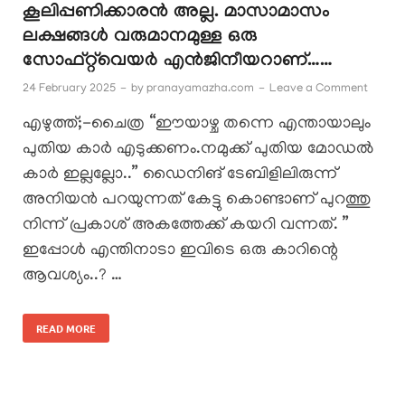
കൂലിപ്പണിക്കാരൻ അല്ല. മാസാമാസം
ലക്ഷങ്ങൾ വരുമാനമുള്ള ഒരു
സോഫ്റ്റ്‌വെയർ എൻജിനീയറാണ്……
24 February 2025
-
by
pranayamazha.com
-
Leave a Comment
എഴുത്ത്;-ചൈത്ര “ഈയാഴ്ച തന്നെ എന്തായാലും
പുതിയ കാർ എടുക്കണം.നമുക്ക് പുതിയ മോഡൽ
കാർ ഇല്ലല്ലോ..” ഡൈനിങ് ടേബിളിലിരുന്ന്
അനിയൻ പറയുന്നത് കേട്ടു കൊണ്ടാണ് പുറത്തു
നിന്ന് പ്രകാശ് അകത്തേക്ക് കയറി വന്നത്. ”
ഇപ്പോൾ എന്തിനാടാ ഇവിടെ ഒരു കാറിന്റെ
ആവശ്യം..? …
READ MORE