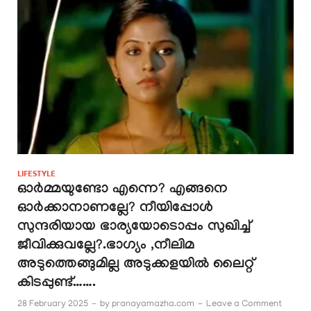
LIFESTYLE
ഓർമ്മയുണ്ടോ എന്നെ? എങ്ങനെ
ഓർക്കാനാണല്ലേ? നീയിപ്പോൾ
സുന്ദരിയായ ഭാര്യയോടൊപ്പം സുഖിച്ച്
ജീവിക്കുവല്ലേ?.ഭാഗ്യം ,നീലിമ
അടുത്തെങ്ങുമില്ല അടുക്കളയിൽ ലൈറ്റ്
കിടപ്പുണ്ട്…….
28 February 2025
-
by
pranayamazha.com
-
Leave a Comment