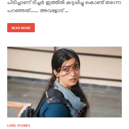
പിടിച്ചാണ് ടീച്ചർ ഇത്തിരി കടുപ്പിച്ചു കൊണ്ട് തന്നെ
പറഞ്ഞത്……. അവളോട് …
READ MORE
LONG STORIES