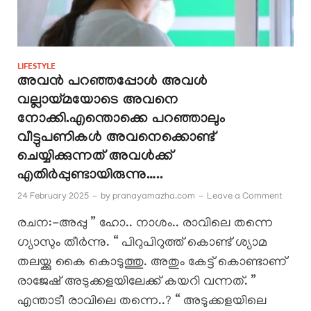
LIFESTYLE
അവൻ പറഞ്ഞപ്പോൾ അവൾ
വല്ലായ്മയോടെ അവനെ
നോക്കി.എന്തൊക്കെ പറഞ്ഞാലും
വീട്ടുപണികൾ അവനെക്കൊണ്ട്
ചെയ്യിക്കുന്നത് അവൾക്ക്
എതിർപ്പുണ്ടായിരുന്നു…..
24 February 2025
-
by
pranayamazha.com
-
Leave a Comment
രചന:-അപ്പു ” ഹോ.. നാശം.. രാവിലെ തന്നെ
ഗ്യാസും തീർന്നു. “ പിറുപിറുത്ത് കൊണ്ട് ശ്യാമ
തലയ്ക്കു കൈ കൊടുത്തു. അതും കേട്ട് കൊണ്ടാണ്
രാജേഷ് അടുക്കളയിലേക്ക് കയറി വന്നത്. ”
എന്താടീ രാവിലെ തന്നെ..? “ അടുക്കളയിലെ