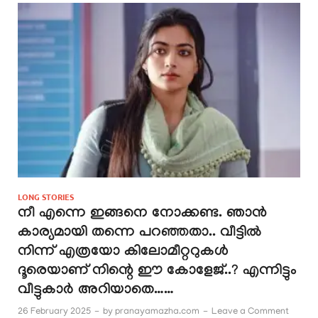
LONG STORIES
നീ എന്നെ ഇങ്ങനെ നോക്കണ്ട. ഞാൻ
കാര്യമായി തന്നെ പറഞ്ഞതാ.. വീട്ടിൽ
നിന്ന് എത്രയോ കിലോമീറ്ററുകൾ
ദൂരെയാണ് നിന്റെ ഈ കോളേജ്..? എന്നിട്ടും
വീട്ടുകാർ അറിയാതെ……
26 February 2025
-
by
pranayamazha.com
-
Leave a Comment