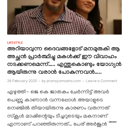
LIFESTYLE
അറിയാവുന്ന ദൈവങ്ങളോട് മനമുരുകി ആ
അച്ഛൻ പ്രാർത്ഥിച്ചു മകൾക്ക് ഈ വിവാഹം
നടക്കണമെന്ന്….. എന്തുകൊണ്ടും യോഗ്യൻ
ആയിരുന്നു വരാൻ പോകുന്നവൻ…..
26 February 2025
-
by
pranayamazha.com
-
Leave a Comment
എഴുത്ത്:- ജെ കെ ജാതകം ചേർന്നിട്ട് അവർ
പെണ്ണു കാണാൻ വന്നപ്പോൾ അയാളുടെ
നെഞ്ചിൽ തീയായിരുന്നു കാരണം വരുന്നത്
സ്കൂൾ മാഷിന്റെയും ടീച്ചറുടെയും മകനാണ്
എന്നാണ് പറഞ്ഞിരുന്നത്… പേര് അർജുൻ “”””