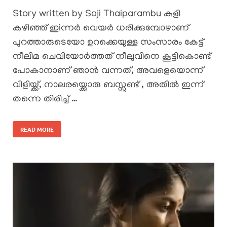
Story written by Saji Thaiparambu കുളി
കഴിഞ്ഞ് ഇiന്നർ വെയർ ധരിക്കുമ്പോഴാണ്
പുറത്താരുടെയോ ഉറക്കെയുള്ള സംസാരം കേട്ട്
നീലിമ ചെവിയോർത്തത് നീലുവിനെ കൂട്ടികൊണ്ട്
പോകാനാണ് ഞാൻ വന്നത്, അവളെയൊന്ന്
വിളിയ്ക്ക്, നാലരയ്ക്കൊരു ബസ്സുണ്ട് , അതിൽ ഇന്ന്
തന്നെ തിരിച്ച് …
READ MORE