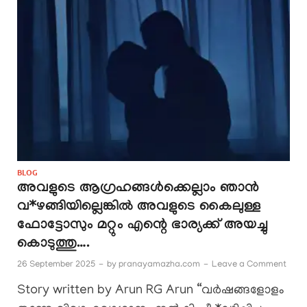
BLOG
അവളുടെ ആഗ്രഹങ്ങൾക്കെല്ലാം ഞാൻ
വ*ഴങ്ങിയില്ലെങ്കിൽ അവളുടെ കൈലുള്ള
ഫോട്ടോസും മറ്റും എന്റെ ഭാര്യക്ക് ‌അയച്ചു
കൊടുത്തു….
26 September 2025
-
by
pranayamazha.com
-
Leave a Comment
Story written by Arun RG Arun “വർഷങ്ങളോളം