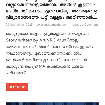
വല്ലാതെ അലട്ടിയിരുന്നു.. അതിൽ കൂടുതലും
പേടിയായിരുന്നു.. എന്നെങ്കിലും അവളെന്റെ
വിദ്യാഭാസത്തേ പറ്റി വല്ലതും അറിഞ്ഞാൽ….
29 September 2025
-
by
pranayamazha.com
-
Leave a Comment
പെണ്ണുകാണാലും ആദ്യരാത്രിയും സൗഹൃദവും
Story written by Arun RG Arun “അല്ല
കുഴപ്പാവുമോ”…? ഞാൻ കാറിൽ നിന്നും ഇറങ്ങി
നിഹാസിന്റെ.. മുഖത്തേക്ക് നോക്കി. നീ..
ടെൻഷൻ അടിക്കല്ലേ ടാ.. നീ.. കാണുവാൻ
പോവുന്ന പെണ്ണ് MA കാരിയാണ്. വലിയ
പഠിപ്പാണ് …
READ MORE