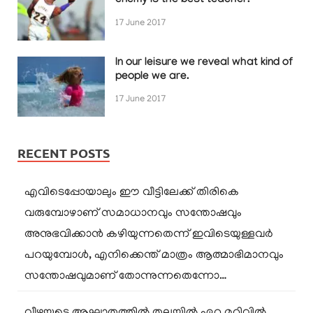
enemy is the best teacher.
17 June 2017
In our leisure we reveal what kind of
people we are.
17 June 2017
RECENT POSTS
എവിടെപ്പോയാലും ഈ വീട്ടിലേക്ക് തിരികെ
വരുമ്പോഴാണ് സമാധാനവും സന്തോഷവും
അനുഭവിക്കാൻ കഴിയുന്നതെന്ന് ഇവിടെയുള്ളവർ
പറയുമ്പോൾ, എനിക്കെന്ത് മാത്രം ആത്മാഭിമാനവും
സന്തോഷവുമാണ് തോന്നുന്നതെന്നോ…
വീഴ്ചയുടെ ആഘാതത്തിൽ തലയിൽ ഏറ്റ മുറിവിൽ