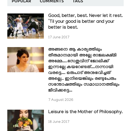
POPULAR
COMMENTS
TAGS
Good, better, best. Never let it rest.
‘Til your good is better and your
better is best.
17 June 2017
അങ്ങനെ ആ കാര്യത്തിലും
തീരുമാനമായി അല്ലേ രാജലക്ഷ്മി
അമ്മേ…..സേതുവിന് ജോലിക്ക്
ഇന്നല്ലേ കയറേണ്ടത്….നന്നായി
വരട്ടെ…. ഒരുപാട് അനുഭവിച്ചത്
അല്ലെ.. ഇനിയെങ്കിലും രണ്ടുപേരും
സന്തോഷത്തിലും സമാധാനത്തിലും
ജീവിക്കട്ടെ…
7 August 2026
Leisure is the Mother of Philosophy.
18 June 2017