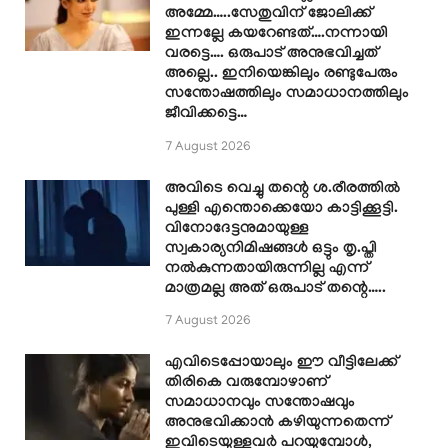
അമ്മേ…..സേതുവിന് ജോലിക്ക്
ഇന്നല്ലേ കയറേണ്ടത്….നന്നായി
വരട്ടെ…. ഒരുപാട് അനുഭവിച്ചത്
അല്ലെ.. ഇനിയെങ്കിലും രണ്ടുപേരും
സന്തോഷത്തിലും സമാധാനത്തിലും
ജീവിക്കട്ടെ…
7 August 2026
അവിടെ വെച്ചു തന്റെ ശ.രീരത്തിൽ
പുള്ളി എന്തൊക്കെയോ കാട്ടിക്കൂട്ടി.
വിനോദേട്ടനുമായുള്ള
സ്വകാര്യനിമിഷങ്ങൾ ഒട്ടും തൃ.പ്തി
നൽകുന്നതായിരുന്നില്ല എന്ന്
മാത്രമല്ല അത് ഒരുപാട് തന്റെ…..
7 August 2026
എവിടെപ്പോയാലും ഈ വീട്ടിലേക്ക്
തിരികെ വരുമ്പോഴാണ്
സമാധാനവും സന്തോഷവും
അനുഭവിക്കാൻ കഴിയുന്നതെന്ന്
ഇവിടെയുള്ളവർ പറയുമ്പോൾ,