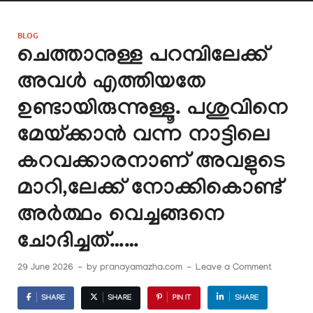
BLOG
ചെത്താനുള്ള പറമ്പിലേക്ക്
അവൾ എത്തിയതേ
ഉണ്ടായിരുന്നുള്ളൂ. പശുവിനെ
മേയ്ക്കാൻ വന്ന നാട്ടിലെ
കറവക്കാരനാണ് അവളുടെ
മാറി,ലേക്ക് നോക്കികൊണ്ട്
അർത്ഥം വെച്ചങ്ങനെ
ചോദിച്ചത്……
29 June 2026
-
by
pranayamazha.com
-
Leave a Comment
SHARE
SHARE
PIN IT
SHARE