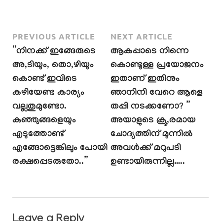
PREVIOUS ARTICLE
NEXT ARTICLE
“നിനക്ക് ഇങ്ങേരുടെ
ആകപ്പാടെ നിന്നെ
അ,ടിയും, തൊ,ഴിയും
കൊണ്ടുള്ള പ്രയോജനം
കൊണ്ട് ഇവിടെ
ഇതാണ് ഇതിനും
കഴിയേണ്ട കാര്യം
ഞാനിനി വേറെ ആളെ
വല്ലതുമുണ്ടോ.
തപ്പി നടക്കണോ? ”
കുഞ്ഞുങ്ങളെയും
അയാളുടെ ക്രൂ,രമായ
എടുത്തോണ്ട്
ചോദ്യത്തിന് മുന്നിൽ
എങ്ങോട്ടെങ്കിലും പോയി
അവൾക്ക് മറുപടി
രക്ഷപ്പെടരുതോ..”
ഉണ്ടായിരുന്നില്ല…..
Leave a Reply