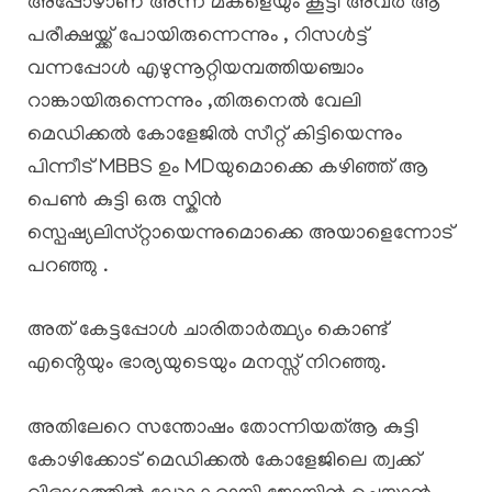
അപ്പോഴാണ് അന്ന് മകളെയും കൂട്ടി അവർ ആ
പരീക്ഷയ്ക്ക് പോയിരുന്നെന്നും , റിസൾട്ട്
വന്നപ്പോൾ എഴുന്നൂറ്റിയമ്പത്തിയഞ്ചാം
റാങ്കായിരുന്നെന്നും ,തിരുനെൽ വേലി
മെഡിക്കൽ കോളേജിൽ സീറ്റ് കിട്ടിയെന്നും
പിന്നീട് MBBS ഉം MDയുമൊക്കെ കഴിഞ്ഞ് ആ
പെൺ കുട്ടി ഒരു സ്കിൻ
സ്പെഷ്യലിസ്‌റ്റായെന്നുമൊക്കെ അയാളെന്നോട്
പറഞ്ഞു .
അത് കേട്ടപ്പോൾ ചാരിതാർത്ഥ്യം കൊണ്ട്
എൻ്റെയും ഭാര്യയുടെയും മനസ്സ് നിറഞ്ഞു.
അതിലേറെ സന്തോഷം തോന്നിയത്ആ കുട്ടി
കോഴിക്കോട് മെഡിക്കൽ കോളേജിലെ ത്വക്ക്