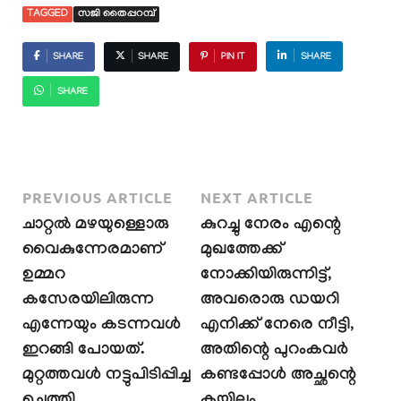
TAGGED
സജി തൈപ്പറമ്പ്
SHARE
SHARE
PIN IT
SHARE
SHARE
PREVIOUS ARTICLE
NEXT ARTICLE
ചാറ്റൽ മഴയുള്ളൊരു
കുറച്ചു നേരം എന്റെ
വൈകുന്നേരമാണ്
മുഖത്തേക്ക്
ഉമ്മറ
നോക്കിയിരുന്നിട്ട്,
കസേരയിലിരുന്ന
അവരൊരു ഡയറി
എന്നേയും കടന്നവൾ
എനിക്ക് നേരെ നീട്ടി,
ഇറങ്ങി പോയത്.
അതിന്റെ പുറംകവർ
മുറ്റത്തവൾ നട്ടുപിടിപ്പിച്ച
കണ്ടപ്പോൾ അച്ഛന്റെ