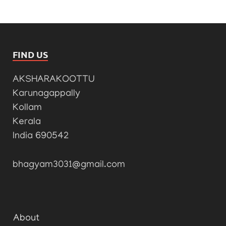
FIND US
AKSHARAKOOTTU
Karunagappally
Kollam
Kerala
India 690542
bhagyam3031@gmail.com
About