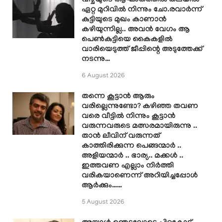
വീഴ്ചയുടെ ആഘാതത്തിൽ തലയിൽ
ഏറ്റ മുറിവിൽ നിന്നും ചോ.രവാർന്ന്
കുട്ടിയുടെ മുഖം കാണാൻ
കഴിയുന്നില്ല.. അവൻ വേഗം ആ
പെൺകുട്ടിയെ കൈകളിൽ
വാരിയെടുത്ത് ജീപ്പിന്റെ അടുത്തേക്ക്
നടന്നു…
6 August 2026
തന്നെ കൂട്ടാൻ ആരും
വരില്ലെന്നുണ്ടോ? കഴിഞ്ഞ തവണ
വരെ വീട്ടിൽ നിന്നും കൂട്ടാൻ
വരുന്നവരുടെ മത്സരമായിരുന്നു ..
താൻ ലീവിന് വരുന്നത്
കാത്തിരിക്കുന്ന പെങ്ങന്മാർ ..
അളിയന്മാർ .. ഭാര്യ.. മക്കൾ ..
ഇത്തവണ എല്ലാം നിർത്തി
വരികയാണെന്ന് അറിയിച്ചപ്പോൾ
ആർക്കും……
5 August 2026