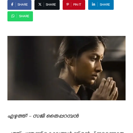
SHARE
SHARE
PIN IT
SHARE
SHARE
എഴുത്ത്: – സജി തൈപ്പറമ്പൻ