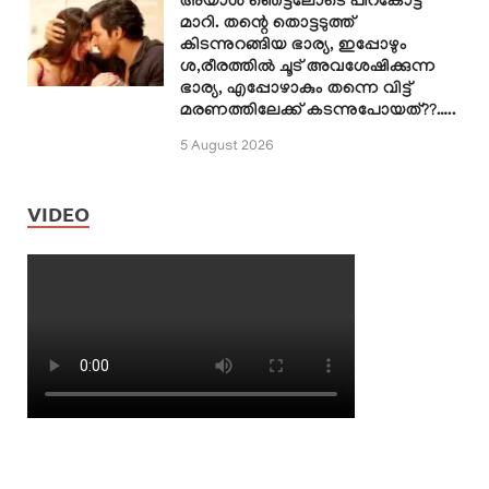
അയാൾ ഞെട്ടലോടെ പിറകോട്ട്
മാറി. തന്റെ തൊട്ടടുത്ത്
കിടന്നുറങ്ങിയ ഭാര്യ, ഇപ്പോഴും
ശ,രീരത്തിൽ ചൂട് അവശേഷിക്കുന്ന
ഭാര്യ, എപ്പോഴാകും തന്നെ വിട്ട്
മരണത്തിലേക്ക് കടന്നുപോയത്??…..
5 August 2026
VIDEO