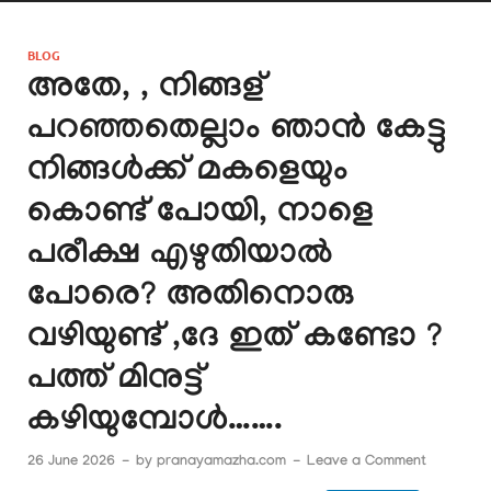
BLOG
അതേ, , നിങ്ങള്
പറഞ്ഞതെല്ലാം ഞാൻ കേട്ടു
നിങ്ങൾക്ക് മകളെയും
കൊണ്ട് പോയി, നാളെ
പരീക്ഷ എഴുതിയാൽ
പോരെ? അതിനൊരു
വഴിയുണ്ട് ,ദേ ഇത് കണ്ടോ ?
പത്ത് മിനുട്ട്
കഴിയുമ്പോൾ…….
26 June 2026
-
by
pranayamazha.com
-
Leave a Comment