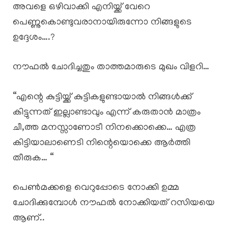
അവളെ ഒഴിവാക്കി എനിയ്ക്ക് വേറെ
പെണ്ണുകൊണ്ടുവരാനായിരുന്നോ നിങ്ങളുടെ
ഉദ്ദേശം….?
നൗഫൽ ചോദിച്ചതും താത്തമാരുടെ മുഖം വിളറി…
“എന്റെ കുട്ടിയ്ക്ക് കുട്ടികളുണ്ടായാൽ നിങ്ങൾക്ക്
കിട്ടുന്നത് ഇല്ലാണ്ടാവും എന്ന് കരുതാൻ മാത്രം
ചീ,ത്ത മനസ്സാണോടീ നിനക്കൊക്കെ… എത്ര
കിട്ടിയാലാണെടി നിന്റെയൊക്കെ ആർത്തി
തീരുക… “
പെൺമക്കളെ വെറുപ്പോടെ നോക്കി ഉമ്മ
ചോദിക്കുമ്പോൾ നൗഫൽ നോക്കിയത് റസിയയെ
ആണ്..