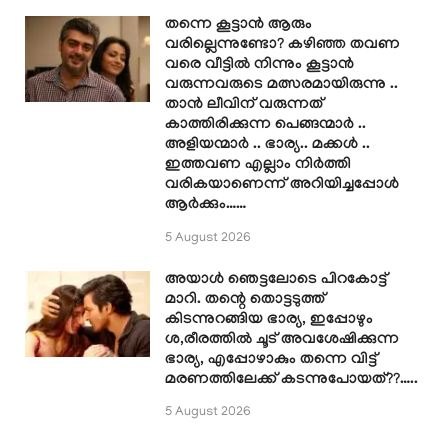
തന്നെ കൂട്ടാൻ ആരും
വരില്ലെന്നുണ്ടോ? കഴിഞ്ഞ തവണ
വരെ വീട്ടിൽ നിന്നും കൂട്ടാൻ
വരുന്നവരുടെ മത്സരമായിരുന്നു ..
താൻ ലീവിന് വരുന്നത്
കാത്തിരിക്കുന്ന പെങ്ങന്മാർ ..
അളിയന്മാർ .. ഭാര്യ.. മക്കൾ ..
ഇത്തവണ എല്ലാം നിർത്തി
വരികയാണെന്ന് അറിയിച്ചപ്പോൾ
ആർക്കും……
5 August 2026
അയാൾ ഞെട്ടലോടെ പിറകോട്ട്
മാറി. തന്റെ തൊട്ടടുത്ത്
കിടന്നുറങ്ങിയ ഭാര്യ, ഇപ്പോഴും
ശ,രീരത്തിൽ ചൂട് അവശേഷിക്കുന്ന
ഭാര്യ, എപ്പോഴാകും തന്നെ വിട്ട്
മരണത്തിലേക്ക് കടന്നുപോയത്??…..
5 August 2026