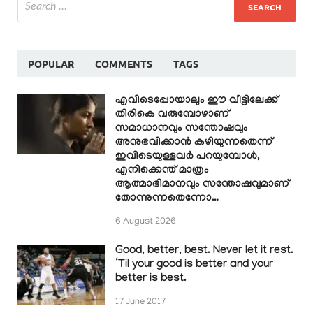
POPULAR
COMMENTS
TAGS
എവിടെപ്പോയാലും ഈ വീട്ടിലേക്ക്
തിരികെ വരുമ്പോഴാണ്
സമാധാനവും സന്തോഷവും
അനുഭവിക്കാൻ കഴിയുന്നതെന്ന്
ഇവിടെയുള്ളവർ പറയുമ്പോൾ,
എനിക്കെന്ത് മാത്രം
ആത്മാഭിമാനവും സന്തോഷവുമാണ്
തോന്നുന്നതെന്നോ…
6 August 2026
Good, better, best. Never let it rest.
‘Til your good is better and your
better is best.
17 June 2017