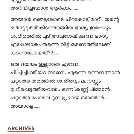
എല്ലാം നിർത്തി വരികയാണെന്ന്
അറിയിച്ചപ്പോൾ ആർക്കും……
അയാൾ ഞെട്ടലോടെ പിറകോട്ട് മാറി. തന്റെ
തൊട്ടടുത്ത് കിടന്നുറങ്ങിയ ഭാര്യ, ഇപ്പോഴും
ശ,രീരത്തിൽ ചൂട് അവശേഷിക്കുന്ന ഭാര്യ,
എപ്പോഴാകും തന്നെ വിട്ട് മരണത്തിലേക്ക്
കടന്നുപോയത്??…..
ഒരു ദയയും ഇല്ലാതെ എന്നേ
പി.ച്ചിച്ചീ.ന്തിയവനാണ്.. എന്നെ ഒന്നനങ്ങാൻ
പറ്റാത്ത തരത്തിൽ ശ.രീരവും മ.നസ്സും
മു.റിപ്പെടുത്തിയവൻ.. ഒന്ന് കണ്ണ് ചിമ്മാൻ
പറ്റാത്ത പോലെ ദുസ്വപ്നമായ ഒരുത്തൻ..
അയാളെ……
ARCHIVES