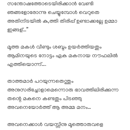
സന്തോഷത്തോടെയിരിക്കാൻ വേണ്ടി
ഞങ്ങളോരോന്നു ചെയ്യുമ്പോൾ വെറുതെ
അതിനിടയിൽ കു,ത്തി തിരിപ്പ് ഉണ്ടാക്കല്ലേ ഉമ്മാ
ഇങ്ങള്…”
മൂത്ത മകൾ വീണ്ടും ശബ്ദം ഉയർത്തിയതും
ആമിനയുടെ നോട്ടം ഏക മകനായ നൗഫലിൽ
എത്തിയൊന്ന്….
താത്തമാർ പറയുന്നതെന്തും
അനുസരിച്ചോളാമെന്നൊരു ഭാവത്തിലിരിക്കുന്ന
തന്റെ മകനെ കണ്ടതും പിടഞ്ഞു
അവനെയോർത്ത് ആ അമ്മ മനം…
അവനെക്കാൾ വയസ്സിനു മൂത്തൊരുവളെ