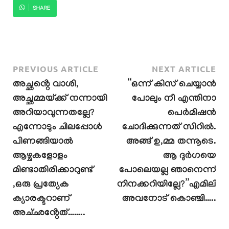
SHARE
PREVIOUS ARTICLE
NEXT ARTICLE
അച്ഛൻ്റെ വാശി,
“ഒന്ന് കിസ് ചെയ്യാൻ
അച്ഛമ്മയ്ക്ക് നന്നായി
പോലും നീ എന്തിനാ
അറിയാവുന്നതല്ലേ?
പെർമിഷൻ
എന്നോടും ചിലപ്പോൾ
ചോദിക്കുന്നത് സിറിൽ.
പിണങ്ങിയാൽ
അങ്ങ് ഉ,മ്മ തന്നൂടെ.
ആഴ്ചകളോളം
ആ ദുർഗയെ
മിണ്ടാതിരിക്കാറുണ്ട്
പോലെയല്ല ഞാനെന്ന്
,ഒരു പ്രത്യേക
നിനക്കറിയില്ലേ?”എമിലി
ക്യാരക്ടറാണ്
അവനോട് കൊഞ്ചി…..
അച്‌ഛൻ്റേത്……..