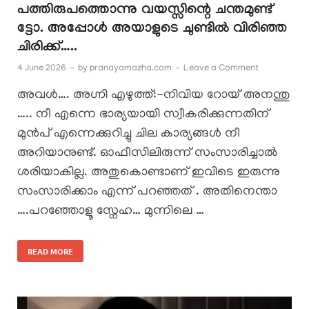
പത്തിരുപത്തൊന്നു വയസ്സിന്റെ ചന്തമുണ്ട്
ട്ടോ. അപ്പോൾ അയാളുടെ ചുണ്ടിൽ വിരിഞ്ഞ
ചിരിക്ക്…..
4 June 2026
-
by
pranayamazha.com
-
Leave a Comment
അവൾ…. അഗ്നി എഴുത്ത്:-നിവിയ റോയ് അനന്തു
….. നീ എന്നെ ഭാര്യയായി സ്വീകരിക്കുന്നതിന്
മുൻപ് എന്നെക്കുറിച്ചു ചില കാര്യങ്ങൾ നീ
അറിയാനുണ്ട്. ഓഫീസിലിരുന്ന് സംസാരിച്ചാൽ
ശരിയാകില്ല. അതുകൊണ്ടാണ് ഇവിടെ ഇരുന്നു
സംസാരിക്കാം എന്ന് പറഞ്ഞത് . അതിനെന്താ
….പറഞ്ഞോളൂ സ്നേഹ… മുന്നിലെ …
READ MORE