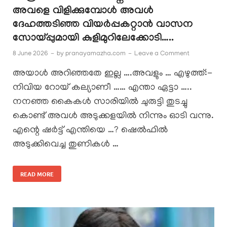
അവളെ വിളിക്കുമ്പോൾ അവൾ
ദേഹത്തടിഞ്ഞ വിയർപ്പകറ്റാൻ വാസന
സോയ്പ്പുമായി കുളിമുറിലേക്കോടി…..
8 June 2026
-
by
pranayamazha.com
-
Leave a Comment
അയാൾ അറിഞ്ഞതേ ഇല്ല ….അവളും … എഴുത്ത്:-
നിവിയ റോയ് കല്യാണീ …… എന്താ ഏട്ടാ …..
നനഞ്ഞ കൈകൾ സാരിയിൽ ചുരുട്ടി തുടച്ചു
കൊണ്ട് അവൾ അടുക്കളയിൽ നിന്നും ഓടി വന്നു.
എന്റെ ഷർട്ട് എന്തിയെ …? ഷെൽഫിൽ
അടുക്കിവെച്ച തുണികൾ …
READ MORE