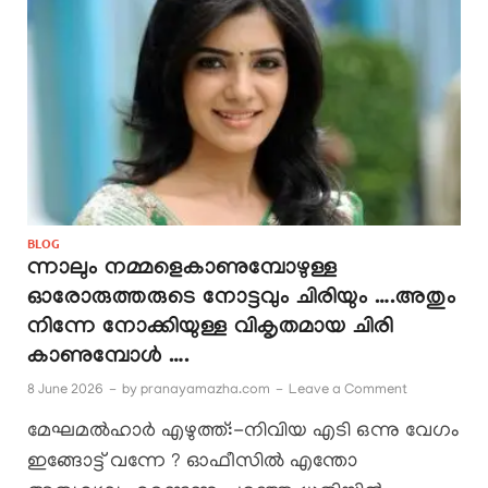
BLOG
ന്നാലും നമ്മളെകാണുമ്പോഴുള്ള
ഓരോരുത്തരുടെ നോട്ടവും ചിരിയും ….അതും
നിന്നേ നോക്കിയുള്ള വികൃതമായ ചിരി
കാണുമ്പോൾ ….
8 June 2026
-
by
pranayamazha.com
-
Leave a Comment
മേഘമൽഹാർ എഴുത്ത്:-നിവിയ എടി ഒന്നു വേഗം
ഇങ്ങോട്ട് വന്നേ ? ഓഫീസിൽ എന്തോ