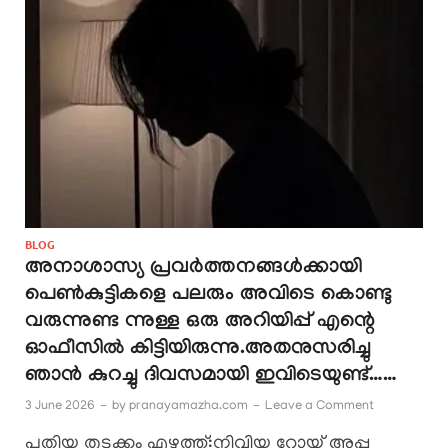
BLOG
അനാശാസ്യ പ്രവർത്തനങ്ങൾക്കായി
പെൺകുട്ടികളെ പലരും അവിടെ കൊണ്ടു
വരുന്നുണ്ട ന്നുള്ള ഒരു അറിയിപ്പ് എന്റെ
ഓഫീസിൽ കിട്ടിയിരുന്നു.അതനുസരിച്ചു
ഞാൻ കുറച്ചു ദിവസമായി ഇവിടെയുണ്ട്……
3 June 2026
-
by
pranayamazha.com
-
Leave a Comment
പുതിയ തുടക്കം എഴുത്ത്:നിവിയ റോയ് അപ്പു