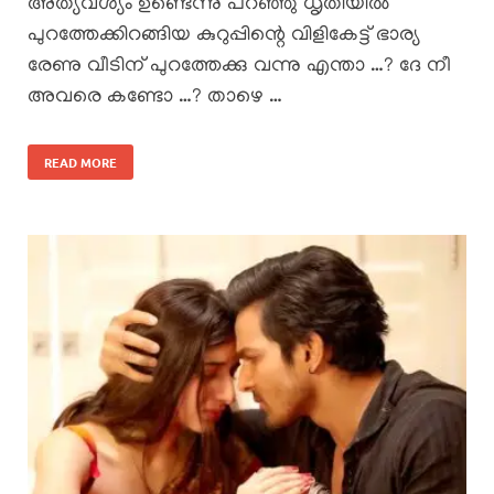
അത്യവശ്യം ഉണ്ടെന്നു പറഞ്ഞു ധൃതിയിൽ
പുറത്തേക്കിറങ്ങിയ കുറുപ്പിന്റെ വിളികേട്ട് ഭാര്യ
രേണു വീടിന് പുറത്തേക്കു വന്നു എന്താ …? ദേ നീ
അവരെ കണ്ടോ …? താഴെ …
READ MORE