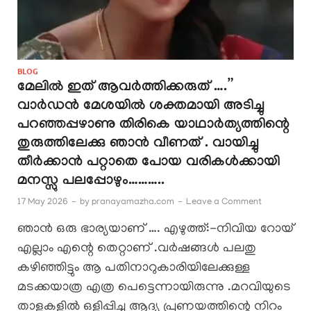
BLOG
മേലിൽ ഇത് ആവർത്തിക്കരുത് ….”
വാർഡൻ മേശയിൽ ശക്തമായി അടിച്ചു
പറഞ്ഞപ്പഴാണു തിരികെ യാഥാർത്യത്തിന്റെ
തുരുത്തിലേക്കു ഞാൻ വീണത് . വായിച്ചു
തീർക്കാൻ പറ്റാതെ പോയ വരികൾക്കായി
മനസ്സു പലപ്പോഴും………..
17 May 2026
-
by
pranayamazha.com
-
Leave a Comment
ഞാൻ ഒരു ഭാര്യയാണ് …. എഴുത്ത്:-നിവിയ റോയ്
എല്ലാം എന്റെ തെറ്റാണ് .വർഷങ്ങൾ പലതു
കഴിഞ്ഞിട്ടും ആ പതിനാറുകാരിയിലേക്കുള്ള
മടക്കയാത്ര എത്ര പെട്ടെന്നായിരുന്നു .മറവിയുടെ
താളുകളിൽ ഒളിപ്പിച്ച ആദ്യ പ്രണയത്തിന്റെ നിറം