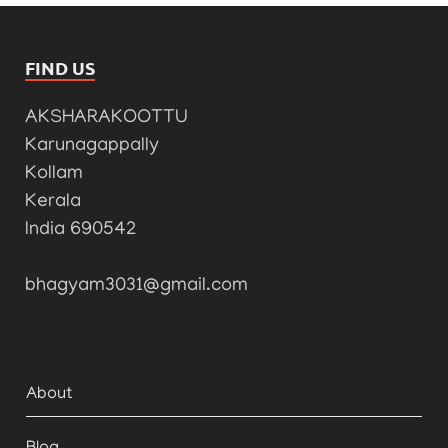
FIND US
AKSHARAKOOTTU
Karunagappally
Kollam
Kerala
India 690542
bhagyam3031@gmail.com
About