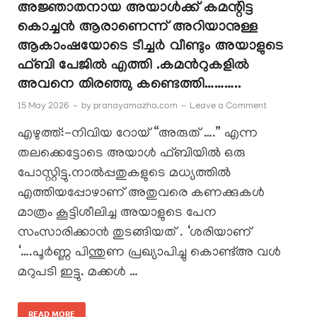
അജ്ഞാതനായ അയാൾക്ക്‌ കമന്റിട്ട
കൊച്ചൻ ആരാണെന്ന് അറിയാനുള്ള
ആകാംഷയോടെ ടീച്ചർ വീണ്ടും അയാളുടെ
ഫ്‌ബി പേജിൽ എത്തി .കമൻറുകളിൽ
അവനെ തിരഞ്ഞു കണ്ടെത്തി………..
15 May 2026
-
by
pranayamazha.com
-
Leave a Comment
എഴുത്ത്:-നിവിയ റോയ് “അരുത് ….” എന്ന
തലക്കെട്ടോടെ അയാൾ ഫ്‌ബിയിൽ ഒരു
പോസ്റ്റിട്ടു.നാൽപ്പതുകളുടെ മധ്യത്തിൽ
എത്തിയപ്പോഴാണ് അതുവരെ കണക്കുകൾ
മാത്രം കൂട്ടിശീലിച്ച അയാളുടെ പേന
സംസാരിക്കാൻ തുടങ്ങിയത് . ‘ശരിയാണ്
‘….പൂർണ്ണ പിന്തുണ പ്രഖ്യാപിച്ചു കൊണ്ട്അ വൾ
മറുപടി ഇട്ടു. മക്കൾ …
READ MORE