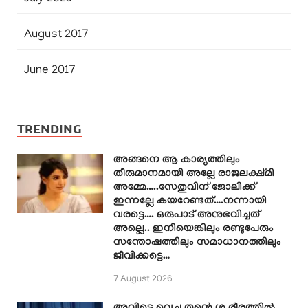
August 2017
June 2017
TRENDING
അങ്ങനെ ആ കാര്യത്തിലും
തീരുമാനമായി അല്ലേ രാജലക്ഷ്മി
അമ്മേ…..സേതുവിന് ജോലിക്ക്
ഇന്നല്ലേ കയറേണ്ടത്….നന്നായി
വരട്ടെ…. ഒരുപാട് അനുഭവിച്ചത്
അല്ലെ.. ഇനിയെങ്കിലും രണ്ടുപേരും
സന്തോഷത്തിലും സമാധാനത്തിലും
ജീവിക്കട്ടെ…
7 August 2026