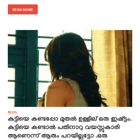
READ MORE
BLOG
കുട്ടിയെ കണ്ടപ്പോ മുതൽ ഉള്ളില് ഒരു ഇഷ്ട്ടം.
കുട്ടിയെ കണ്ടാൽ പതിനാറു വയസ്സുകാരി
ആണെന്ന് ആരും പറയില്ലട്ടോ .ഒരു