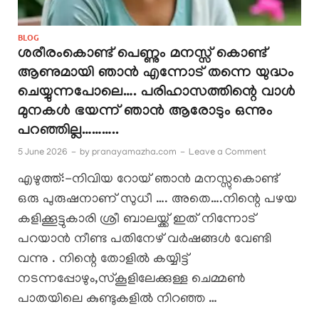
BLOG
ശരീരംകൊണ്ട് പെണ്ണും മനസ്സ് കൊണ്ട്
ആണുമായി ഞാൻ എന്നോട് തന്നെ യുദ്ധം
ചെയ്യുന്നപോലെ…. പരിഹാസത്തിന്റെ വാൾ
മുനകൾ ഭയന്ന് ഞാൻ ആരോടും ഒന്നും
പറഞ്ഞില്ല………..
5 June 2026
-
by
pranayamazha.com
-
Leave a Comment
എഴുത്ത്:-നിവിയ റോയ് ഞാൻ മനസ്സുകൊണ്ട്
ഒരു പുരുഷനാണ് സുധീ …. അതെ….നിന്റെ പഴയ
കളിക്കൂട്ടുകാരി ശ്രീ ബാലയ്ക്ക് ഇത് നിന്നോട്
പറയാൻ നീണ്ട പതിനേഴ് വർഷങ്ങൾ വേണ്ടി
വന്നു . നിന്റെ തോളിൽ കയ്യിട്ട്
നടന്നപ്പോഴും,സ്കൂളിലേക്കുള്ള ചെമ്മൺ
പാതയിലെ കുണ്ടുകളിൽ നിറഞ്ഞ …