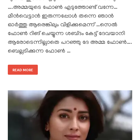
….അമ്മയുടെ ഫോൺ എടുത്തോണ്ട് വന്നേ…
മീൻവെട്ടാൻ ഇരുന്നപ്പോൾ തന്നെ ഞാൻ
ഓർത്തു ആരെങ്കിലും വിളിക്കുമെന്ന് …സെൽ
ഫോൺ റിങ് ചെയ്യുന്ന ശബ്‌ദം കേട്ട് ദേവയാനി
ആരോടെന്നില്ലാതെ പറഞ്ഞു ദേ അമ്മ ഫോൺ….
ബെല്ലടിക്കുന്ന ഫോൺ …
READ MORE