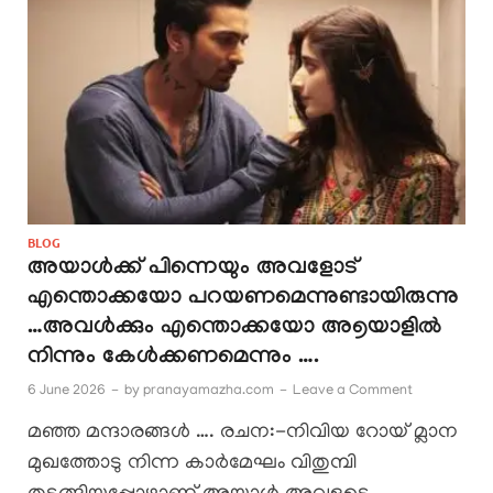
BLOG
അയാൾക്ക് പിന്നെയും അവളോട്
എന്തൊക്കയോ പറയണമെന്നുണ്ടായിരുന്നു
…അവൾക്കും എന്തൊക്കയോ അ൭യാളിൽ
നിന്നും കേൾക്കണമെന്നും ….
6 June 2026
-
by
pranayamazha.com
-
Leave a Comment
മഞ്ഞ മന്ദാരങ്ങൾ …. രചന:-നിവിയ റോയ് മ്ലാന
മുഖത്തോടു നിന്ന കാർമേഘം വിതുമ്പി