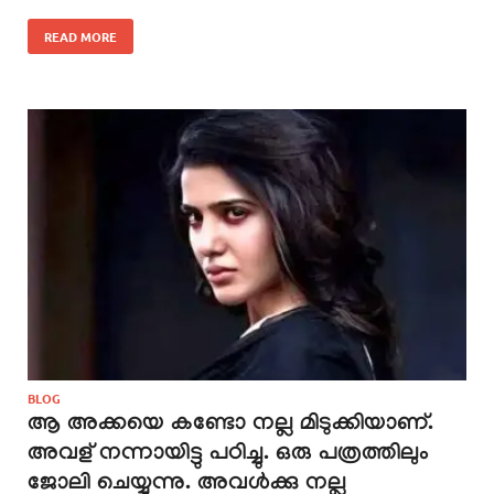
READ MORE
BLOG
ആ അക്കയെ കണ്ടോ നല്ല മിടുക്കിയാണ്.
അവള് നന്നായിട്ടു പഠിച്ചു. ഒരു പത്രത്തിലും
ജോലി ചെയ്യുന്നു. അവൾക്കു നല്ല