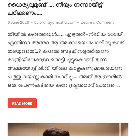
ധൈര്യവുമുണ്ട് …. നീയും നന്നായിട്ട്
പഠിക്കണം….
6 June 2026
-
by
pranayamazha.com
-
Leave a Comment
തീയിൽ കുരുത്തവൾ….. എഴുത്ത്:-നിവിയ റോയ്
എന്തിനാ അമ്മാ ആ അക്കായെ പോലീസുകാര്
തടയുന്നത്…? കനൽ അടുപ്പിനടുത്തിരുന്നു
രാത്രിയിലേക്കുള്ള റൊട്ടി ചുട്ടുകൊണ്ടിരുന്ന
അമ്മയോട്ടി,ടി.വി യിലെ കാഴ്ചകണ്ടു മാലയെന്ന
പത്തു വയസ്സുകാരി ചോദിച്ചു…. അത് ആ ഊരിൽ
ഒരു പെൺകുട്ടിയെ കുറേ ദുഷ്ടൻമാര് ചേർന്നു …
READ MORE