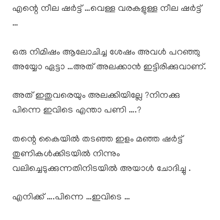
എന്റെ നീല ഷർട്ട് …വെള്ള വരകളുള്ള നീല ഷർട്ട്
…
ഒരു നിമിഷം ആലോചിച്ച ശേഷം അവൾ പറഞ്ഞു
അയ്യോ ഏട്ടാ …അത് അലക്കാൻ ഇട്ടിരിക്കുവാണ്.
അത് ഇതുവരെയും അലക്കിയില്ലേ ?നിനക്കു
പിന്നെ ഇവിടെ എന്താ പണി ….?
തന്റെ കൈയിൽ തടഞ്ഞ ഇളം മഞ്ഞ ഷർട്ട്
തുണികൾക്കിടയിൽ നിന്നും
വലിച്ചെടുക്കുന്നതിനിടയിൽ അയാൾ ചോദിച്ചു .
എനിക്ക് ….പിന്നെ …ഇവിടെ …