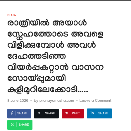
BLOG
രാത്രിയിൽ അയാൾ
സ്നേഹത്തോടെ അവളെ
വിളിക്കുമ്പോൾ അവൾ
ദേഹത്തടിഞ്ഞ
വിയർപ്പകറ്റാൻ വാസന
സോയ്പ്പുമായി
കുളിമുറിലേക്കോടി…..
8 June 2026
-
by
pranayamazha.com
-
Leave a Comment
SHARE
SHARE
PIN IT
SHARE
SHARE