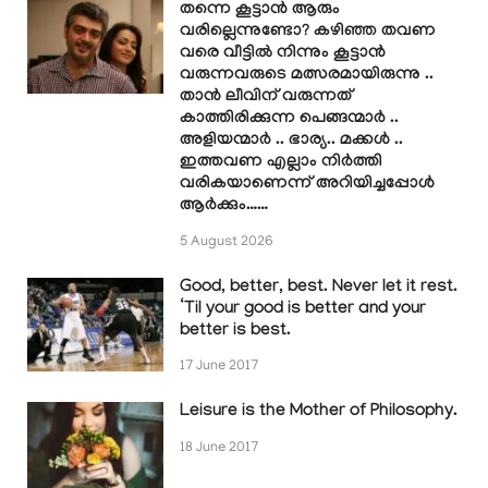
തന്നെ കൂട്ടാൻ ആരും
വരില്ലെന്നുണ്ടോ? കഴിഞ്ഞ തവണ
വരെ വീട്ടിൽ നിന്നും കൂട്ടാൻ
വരുന്നവരുടെ മത്സരമായിരുന്നു ..
താൻ ലീവിന് വരുന്നത്
കാത്തിരിക്കുന്ന പെങ്ങന്മാർ ..
അളിയന്മാർ .. ഭാര്യ.. മക്കൾ ..
ഇത്തവണ എല്ലാം നിർത്തി
വരികയാണെന്ന് അറിയിച്ചപ്പോൾ
ആർക്കും……
5 August 2026
Good, better, best. Never let it rest.
‘Til your good is better and your
better is best.
17 June 2017
Leisure is the Mother of Philosophy.
18 June 2017