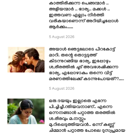
കാത്തിരിക്കുന്ന പെങ്ങന്മാർ ..
അളിയന്മാർ .. ഭാര്യ.. മക്കൾ ..
ഇത്തവണ എല്ലാം നിർത്തി
വരികയാണെന്ന് അറിയിച്ചപ്പോൾ
ആർക്കും……
5 August 2026
അയാൾ ഞെട്ടലോടെ പിറകോട്ട്
മാറി. തന്റെ തൊട്ടടുത്ത്
കിടന്നുറങ്ങിയ ഭാര്യ, ഇപ്പോഴും
ശ,രീരത്തിൽ ചൂട് അവശേഷിക്കുന്ന
ഭാര്യ, എപ്പോഴാകും തന്നെ വിട്ട്
മരണത്തിലേക്ക് കടന്നുപോയത്??…..
5 August 2026
ഒരു ദയയും ഇല്ലാതെ എന്നേ
പി.ച്ചിച്ചീ.ന്തിയവനാണ്.. എന്നെ
ഒന്നനങ്ങാൻ പറ്റാത്ത തരത്തിൽ
ശ.രീരവും മ.നസ്സും
മു.റിപ്പെടുത്തിയവൻ.. ഒന്ന് കണ്ണ്
ചിമ്മാൻ പറ്റാത്ത പോലെ ദുസ്വപ്നമായ