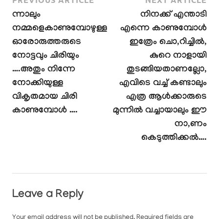
ന്നാലും
നിനക്ക് എന്താടി
നമ്മളെകാണുമ്പോഴുള്ള
എന്നെ കാണുമ്പോൾ
ഓരോരുത്തരുടെ
ഇത്രേം ചൊ,റിച്ചിൽ,
നോട്ടവും ചിരിയും
കുറെ നാളായി
….അതും നിന്നേ
തുടങ്ങിയതാണല്ലോ,
നോക്കിയുള്ള
എവിടെ വച്ച് കണ്ടാലും
വികൃതമായ ചിരി
എത്ര ആൾക്കാരുടെ
കാണുമ്പോൾ ….
മുന്നിൽ വച്ചായാലും ഈ
നാ,ണം
കെടുത്തിക്കൽ….
Leave a Reply
Your email address will not be published.
Required fields are