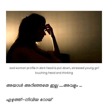
sad woman profile in dark head is put down, stressed young girl
touching head and thinking
അയാൾ അറിഞ്ഞതേ ഇല്ല ….അവളും …
എഴുത്ത്:-നിവിയ റോയ്