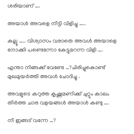
ശരിയാണ് ….
അയാൾ അവളെ നീട്ടി വിളിച്ചു …..
കല്ലൂ ….. വിശ്വാസം വരാതെ അവൾ അയാളെ
നോക്കി പണ്ടെന്നോ കേട്ടുമറന്ന വിളി ….
എന്താ നിങ്ങക്ക് വേണ്ടേ …?ചിരിച്ചുകൊണ്ട്
മുഖമുയർത്തി അവൾ ചോദിച്ചു .
അവളുടെ കറുത്ത കൃഷ്ണമണിക്ക് ചുറ്റും കാലം
തീർത്ത ചാര വളയങ്ങൾ അയാൾ കണ്ടു ….
നീ ഇങ്ങട് വന്നേ …?