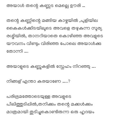
അയാൾ തന്റെ കണ്ണട മെല്ലെ ഊരി …
തന്റെ കണ്ണിന്റെ മങ്ങിയ കാഴ്ചയിൽ ,പുളിയില
കൈകൾക്കിടയിലൂടെ അവളെ തഴുകുന്ന സൂര്യ
രശ്മിയിൽ, താനറിയാതെ കൊഴിഞ്ഞ അവളുടെ
യൗവനം വീണ്ടും വിരിഞ്ഞ പോലെ അയാൾക്കു
തോന്നി ….
അയാളുടെ കണ്ണുകളിൽ സ്നേഹം നിറഞ്ഞു ….
നിങ്ങള് എന്താ കരയാണേ …..?
പരിഭ്രമത്തോടെയുള്ള അവളുടെ
പീലിത്തുടിപ്പിൽ,തനിക്കും തന്റെ മക്കൾക്കും
മാത്രമായി തുടിച്ചുകൊണ്ടിരുന്ന ഒരു ഹൃദയം