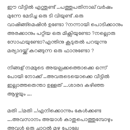
ഈ വീട്ടിൽ എന്തുണ്ട് …പത്തുപതിനാല് വർഷം
മുന്നേ മേടിച്ച ഒരു ടി വിയുണ്ട് .ഒരു
വാഷിങ്ങ്മെഷിൻ ഉണ്ടോ ?നന്നായി പൊടിക്കാനും
അരക്കാനും പറ്റിയ ഒരു മിക്സിയുണ്ടോ ?നല്ലൊരു
സോഫയുണ്ടോ?എന്തിനു കൂടുതൽ പറയുന്നു
മര്യാദയ്ക്ക് കറങ്ങുന്ന ഒരു ഫാനുണ്ടോ ?
നിങ്ങള് നമ്മുടെ അയല്പക്കത്തൊക്കെ ഒന്ന്
പോയി നോക്ക് …അവരുടെയൊക്കെ വീട്ടിൽ
ഇല്ലാത്തതെന്താ ഉള്ളത് ….ശാരദ കഴിഞ്ഞ
ആഴ്ചയും ….
മതി …!മതി …!എനിക്കൊന്നും കേൾക്കണ്ട
….അവസാനം അയാൾ കാതുപൊത്തുമ്പോഴും
അവൾ ഒരു ചാറ്റൽ മഴ പോലേ