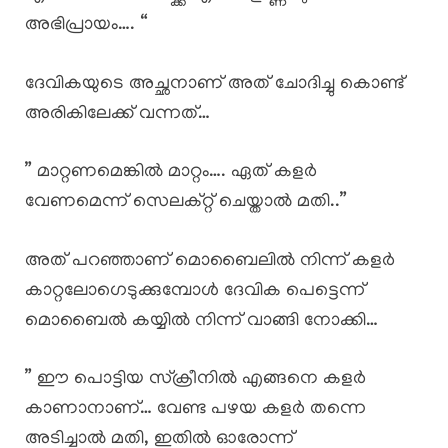
അഭിപ്രായം…. “
ദേവികയുടെ അച്ഛനാണ് അത് ചോദിച്ചു കൊണ്ട്
അരികിലേക്ക് വന്നത്…
” മാറ്റണമെങ്കിൽ മാറ്റം…. ഏത് കളർ
വേണമെന്ന് സെലക്റ്റ് ചെയ്താൽ മതി..”
അത് പറഞ്ഞാണ് മൊബൈലിൽ നിന്ന് കളർ
കാറ്റലോഗെടുക്കുമ്പോൾ ദേവിക പെട്ടെന്ന്
മൊബൈൽ കയ്യിൽ നിന്ന് വാങ്ങി നോക്കി…
” ഈ പൊട്ടിയ സ്‌ക്രീനിൽ എങ്ങനെ കളർ
കാണാനാണ്… വേണ്ട പഴയ കളർ തന്നെ
അടിച്ചാൽ മതി, ഇതിൽ ഓരോന്ന്