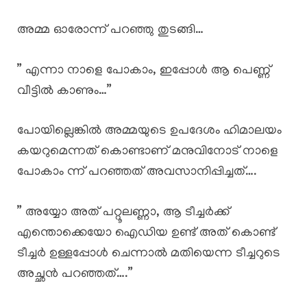
അമ്മ ഓരോന്ന് പറഞ്ഞു തുടങ്ങി…
” എന്നാ നാളെ പോകാം, ഇപ്പോൾ ആ പെണ്ണ്
വീട്ടിൽ കാണും…”
പോയില്ലെങ്കിൽ അമ്മയുടെ ഉപദേശം ഹിമാലയം
കയറുമെന്നത് കൊണ്ടാണ് മനുവിനോട് നാളെ
പോകാം ന്ന് പറഞ്ഞത് അവസാനിപ്പിച്ചത്….
” അയ്യോ അത് പറ്റൂലണ്ണാ, ആ ടീച്ചർക്ക്
എന്തൊക്കെയോ ഐഡിയ ഉണ്ട് അത് കൊണ്ട്
ടീച്ചർ ഉള്ളപ്പോൾ ചെന്നാൽ മതിയെന്ന ടീച്ചറുടെ
അച്ഛൻ പറഞ്ഞത്….”