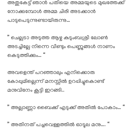
അതുകേട്ട് ഞാൻ പതിയെ അമ്മയുടെ മുഖത്തേക്ക്
നോക്കുമ്പോൾ അമ്മ ചിരി അടക്കാൻ
പാടുപെടുന്നുണ്ടായിരുന്നു…
” ചെല്ലടാ അടുത്ത ആഴ്ച കുടുംബശ്രീ ലോൺ
അടച്ചില്ലേ നിന്നെ വീണ്ടും പെണ്ണുങ്ങൾ നാണം
കെടുത്തിക്കും… “
അവളെന്ത് പറഞ്ഞാലും എനിക്കൊരു
കോപ്പുമില്ലെന്ന് മനസ്സിൽ ഉറപ്പിച്ചുകൊണ്ട്
മനുവിനേം കൂട്ടി ഇറങ്ങി..
” അല്ലാണ്ണാ ബൈക്ക് എടുക്ക് അതിൽ പോകാം… “
” അതിനത് പച്ചവെള്ളത്തിൽ ഓടൂല മനു…. “