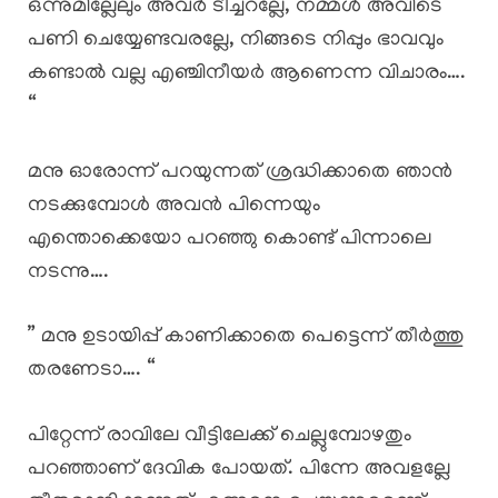
ഒന്നുമില്ലേലും അവർ ടീച്ചറല്ലേ, നമ്മൾ അവിടെ
പണി ചെയ്യേണ്ടവരല്ലേ, നിങ്ങടെ നിപ്പും ഭാവവും
കണ്ടാൽ വല്ല എഞ്ചിനീയർ ആണെന്ന വിചാരം….
“
മനു ഓരോന്ന് പറയുന്നത് ശ്രദ്ധിക്കാതെ ഞാൻ
നടക്കുമ്പോൾ അവൻ പിന്നെയും
എന്തൊക്കെയോ പറഞ്ഞു കൊണ്ട് പിന്നാലെ
നടന്നു….
” മനു ഉടായിപ്പ് കാണിക്കാതെ പെട്ടെന്ന് തീർത്തു
തരണേടാ…. “
പിറ്റേന്ന് രാവിലേ വീട്ടിലേക്ക് ചെല്ലുമ്പോഴതും
പറഞ്ഞാണ് ദേവിക പോയത്. പിന്നേ അവളല്ലേ