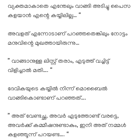
വ്യക്തമാകാതെ എന്തേലും വാങ്ങി അടിച്ചു പൈസ
കളയാൻ എന്റെ കയ്യിലില്ല… “
അവളത് എന്നോടാണ് പറഞ്ഞതെങ്കിലും നോട്ടം
മനുവിന്റെ മുഖത്തായിരുന്നു…
” വാങ്ങാനുള്ള ലിസ്റ്റ് തരാം, എടുത്ത് വച്ചിട്ട്
വിളിച്ചാൽ മതി…. “
ദേവികയുടെ കയ്യിൽ നിന്ന് മൊബൈൽ
വാങ്ങികൊണ്ടാണ് പറഞ്ഞത്….
” അത് വേണ്ടച്ഛ, അവർ എടുത്തോണ്ട് വരട്ടെ,
അവർക്ക് കമ്മീഷനുണ്ടാകും, ഇനി അത് നമ്മൾ
കളഞ്ഞൂന്ന് പറയണ്ട…. “