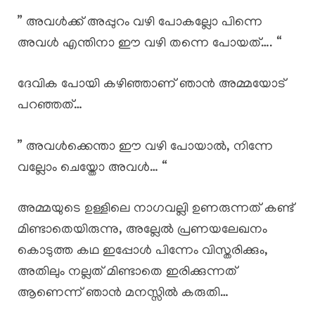
” അവൾക്ക് അപ്പുറം വഴി പോകല്ലോ പിന്നെ
അവൾ എന്തിനാ ഈ വഴി തന്നെ പോയത്…. “
ദേവിക പോയി കഴിഞ്ഞാണ് ഞാൻ അമ്മയോട്
പറഞ്ഞത്…
” അവൾക്കെന്താ ഈ വഴി പോയാൽ, നിന്നേ
വല്ലോം ചെയ്തോ അവൾ… “
അമ്മയുടെ ഉള്ളിലെ നാഗവല്ലി ഉണരുന്നത് കണ്ട്
മിണ്ടാതെയിരുന്നു, അല്ലേൽ പ്രണയലേഖനം
കൊടുത്ത കഥ ഇപ്പോൾ പിന്നേം വിസ്തരിക്കും,
അതിലും നല്ലത് മിണ്ടാതെ ഇരിക്കുന്നത്
ആണെന്ന് ഞാൻ മനസ്സിൽ കരുതി…