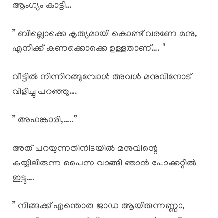
ആംഗ്യം കാട്ടി…
” ബില്ലൊക്കെ കൃത്യമായി കൊണ്ട് വരണേ മനു,
എനിക്ക് കണക്കൊക്കെ ഉള്ളതാണ്…. “
വീട്ടിൽ നിന്നിറങ്ങുമ്പോൾ അവൾ മനുവിനോട്
വിളിച്ചു പറഞ്ഞു….
” അഹങ്കാരി,…..”
അത് പറയുന്നതിനിടയിൽ മനുവിന്റെ
കയ്യിലിരുന്ന പൈസ വാങ്ങി ഞാൻ പോക്കറ്റിൽ
ഇട്ടു….
” നിങ്ങക്ക് എന്തൊരു ജാഡ ആയിരുന്നണ്ണാ,