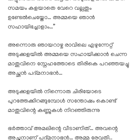
സമയം കളയാതെ വേറെ വല്ലതും
ഉണ്ടേൽചെയ്തോ… അമ്മയെ ഞാൻ
സഹായിച്ചോളാം…”
അന്നൊരു ഞായറാഴ്ച രാവിലെ എഴുന്നേറ്റ്
അടുക്കളയിൽ അമ്മയെ സഹായിക്കാൻ ചെന്ന
മാതുവിനെ സ്നേഹത്തോടെ തിരികെ പറഞ്ഞയച്ചു
അച്ഛൻ പദ്മനാഭൻ…
അടുക്കളയിൽ നിന്നൊരു ചിരിയോടെ
പുറത്തേക്കിറങ്ങുമ്പോൾ സന്തോഷം കൊണ്ട്
മാതുവിന്റെ കണ്ണുകൾ നിറഞ്ഞിരുന്നു
ഭർത്താവ് അമലിന്റെ വീടാണിത്… അവന്റെ
അച്ഛനാണ് പദ്മനാഭൻ… അമ്മ രേവതി..