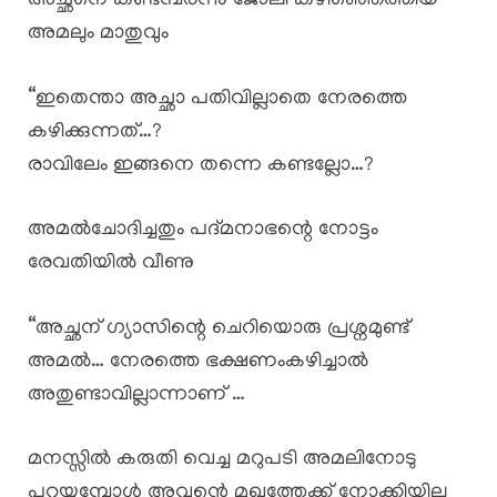
അച്ഛനെ കണ്ടമ്പരന്നു ജോലി കഴിഞ്ഞെത്തിയ
അമലും മാതുവും
“ഇതെന്താ അച്ഛാ പതിവില്ലാതെ നേരത്തെ
കഴിക്കുന്നത്…?
രാവിലേം ഇങ്ങനെ തന്നെ കണ്ടല്ലോ…?
അമൽചോദിച്ചതും പദ്മനാഭന്റെ നോട്ടം
രേവതിയിൽ വീണു
“അച്ഛന് ഗ്യാസിന്റെ ചെറിയൊരു പ്രശ്നമുണ്ട്
അമൽ… നേരത്തെ ഭക്ഷണംകഴിച്ചാൽ
അതുണ്ടാവില്ലാന്നാണ് …
മനസ്സിൽ കരുതി വെച്ച മറുപടി അമലിനോടു
പറയുമ്പോൾ അവന്റെ മുഖത്തേക്ക് നോക്കിയില്ല