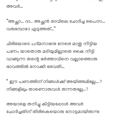
അവർ…
“അച്ഛാ… ദാ.. അച്ഛൻ രാവിലെ ചോദിച്ച പൈസ…
വരുമ്പോഴാ എടുത്തത്…”
ചിരിയോടെ പദ്മനാഭനു നേരെ മാതു നീട്ടിയ
പണം യാതൊരു മടിയുമില്ലാതെ കൈ നീട്ടി
വാങ്ങുന്ന തന്റെ ഭർത്താവിനെ വല്ലാത്തൊരു
ഭാവത്തിൽ നോക്കി രേവതി…
” ഈ പണത്തിന് നിങ്ങൾക്ക് അയിത്തമില്ലേ….?
നിങ്ങളിലും താണൊരുവൾ തന്നതല്ലേ…?
അയാളെ തനിച്ചു കിട്ടിയപ്പോൾ അവർ
ചോദിച്ചതിന് തിരികെയൊരു നോട്ടമായിരുന്നു