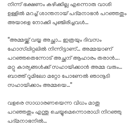
നിന്ന് ഭക്ഷണം കഴിക്കില്ല എന്നൊരു വാശി
ഉള്ളിൽ മറച്ച് ശാന്തനായ് പദ്മനാഭൻ പറഞ്ഞതും
അയാളെ നോക്കി പുഞ്ചിരിച്ചവൾ…
“അമ്മയ്ക്ക് വയ്യ അച്ഛാ… ഇത്രയും ദിവസം
ഹോസ്പ്പിറ്റലിൽ നിന്നിട്ടാണ്… അമ്മയാണ്
പറഞ്ഞതെന്നോട് അച്ഛന് ആഹാരം തരാൻ….
മറ്റു കാര്യങ്ങൾക്ക് സഹായിക്കാൻ അമ്മ വരും…
ബാത്ത് റൂമിലോ മറ്റോ പോണേൽ ഞാനൂടി
സഹായിക്കാം അമ്മയെ…”
വളരെ സാധാരണയെന്ന വിധം മാതു
പറഞ്ഞതും എന്തു ചെയ്യുമെന്നൊരാധി നിറഞ്ഞു
പദ്മനാഭനിൽ…