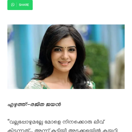
SHARE
എഴുത്ത്:-രജിത ജയൻ
“വല്ലപ്പോഴുമല്ലേ മോളെ നിനക്കൊരു ലീവ്
കിട്ടുന്നത്… അന്ന് കുട്ടിയീ അടുക്കളയിൽ കയറി