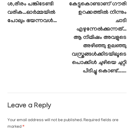
ശ,രീരം പങ്കിടേണ്ടി
കേട്ടുകൊണ്ടാണ് ഗൗരി
വരിക…ഓർമ്മയിൽ
ഉറക്കത്തിൽ നിന്നും
പോലും ഭയന്നവൾ…
ചാടി
എഴുന്നേൽക്കുന്നത്…
ആ നിമിഷം അവളുടെ
അഴിഞ്ഞു ഉലഞ്ഞു
വസ്ത്രങ്ങൾക്കിടയിലൂടെ
പൊക്കിൾ ചുഴിയെ ചുറ്റി
പിടിച്ചു കൊണ്ട്…….
Leave a Reply
Your email address will not be published.
Required fields are
marked
*