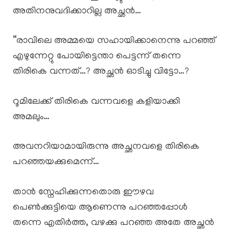
അതിനനുവദിക്കാറില്ല അച്ഛൻ…
“രാവിലെ അമ്മയെ സഹായിക്കാനെന്നു പറഞ്ഞ്
എഴുന്നേറ്റു പോയിട്ടെന്താ പെട്ടന്ന് തന്നെ
തിരികെ വന്നത്…? അച്ഛൻ ഓടിച്ചു വിട്ടോ…?
റൂമിലേക്ക് തിരികെ വന്നവളെ കളിയാക്കി
അമലും…
അവനറിയാമായിരുന്നു അച്ഛനവളെ തിരികെ
പറഞ്ഞയക്കുമെന്ന്…
താൻ സ്നേഹിക്കുന്നതൊരു ഈഴവ
പെൺക്കുട്ടിയെ ആണെന്നു പറഞ്ഞപ്പോൾ
തന്നെ എതിർത്ത, വഴക്കു പറഞ്ഞ അതേ അച്ഛൻ