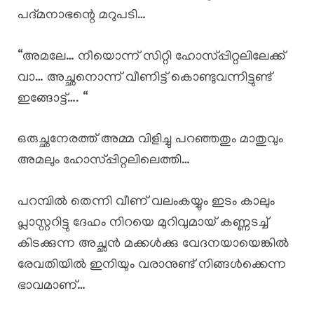
പദ്മനാഭന്റെ മറുപടി…
“അമലേ… നീയൊന്ന് സിറ്റി ഹോസ്പ്പിറ്റലിലേക്ക്
വാ… അച്ഛനൊന്ന് വീണിട്ട് കൊണ്ടുവന്നിട്ടുണ്ട്
ഇങ്ങോട്ട്…. “
ഒരുച്ഛനേരത്ത് അമ്മ വിളിച്ചു പറഞ്ഞതും മാതുവും
അമലും ഹോസ്പ്പിറ്റലിലെത്തി…
പറമ്പിൽ തെന്നി വീണ് വലംകയ്യും ഇടം കാലും
പ്ലാസ്റ്ററിട്ടു ദേഹം നിറയെ മുറിവുമായ് കണ്ണടച്ച്
കിടക്കുന്ന അച്ഛൻ മക്കൾക്കു വേദനയായെങ്കിൽ
രേവതിയിൽ ഇനിയും വരാനുണ്ട് നിങ്ങൾക്കെന്ന
ഭാവമാണ്…