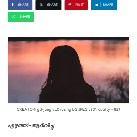
SHARE
SHARE
PIN IT
SHARE
SHARE
CREATOR: gd-jpeg v1.0 (using IJG JPEG v80), quality = 82?
എഴുത്ത്:-ആദിവിച്ചു