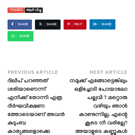
TAGGED
ആദി വിച്ചു
SHARE
SHARE
PIN IT
SHARE
SHARE
PREVIOUS ARTICLE
NEXT ARTICLE
ദിലീപ് പറഞ്ഞത്
നമുക്ക് എങ്ങോട്ടെങ്കിലും
ശരിയാണെന്ന്
ഒളിച്ചോടി പോയാലോ
എനിക്ക് തോന്നി എത്ര
പല്ലവി ? മറ്റൊരു
ദീർഘവീക്ഷണ
വഴിയും ഞാൻ
ത്തോടെയാണ് അവൻ
കാണുന്നില്ല. എന്റെ
കുടുംബ
കൂടെ നീ വരില്ലേ?
കാര്യങ്ങളൊക്കെ
അയാളുടെ കണ്ണുകൾ