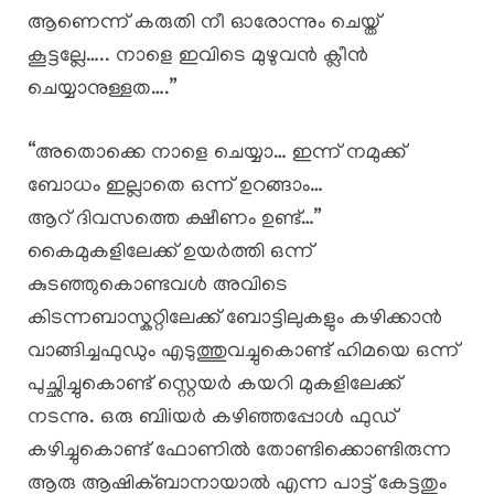
ആണെന്ന് കരുതി നീ ഓരോന്നും ചെയ്ത്
കൂട്ടല്ലേ….. നാളെ ഇവിടെ മുഴുവൻ ക്ലീൻ
ചെയ്യാനുള്ളത….”
“അതൊക്കെ നാളെ ചെയ്യാ… ഇന്ന് നമുക്ക്
ബോധം ഇല്ലാതെ ഒന്ന് ഉറങ്ങാം…
ആറ് ദിവസത്തെ ക്ഷീണം ഉണ്ട്…”
കൈമുകളിലേക്ക് ഉയർത്തി ഒന്ന്
കുടഞ്ഞുകൊണ്ടവൾ അവിടെ
കിടന്നബാസ്കറ്റിലേക്ക് ബോട്ടിലുകളും കഴിക്കാൻ
വാങ്ങിച്ചഫുഡും എടുത്തുവച്ചുകൊണ്ട് ഹിമയെ ഒന്ന്
പുച്ഛിച്ചുകൊണ്ട് സ്റ്റെയർ കയറി മുകളിലേക്ക്
നടന്നു. ഒരു ബിiയർ കഴിഞ്ഞപ്പോൾ ഫുഡ്‌
കഴിച്ചുകൊണ്ട് ഫോണിൽ തോണ്ടിക്കൊണ്ടിരുന്ന
ആരു ആഷിക്ബാനായാൽ എന്ന പാട്ട് കേട്ടതും