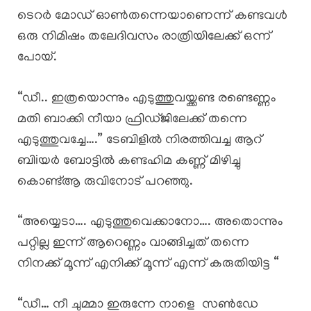
ടെറർ മോഡ് ഓൺതന്നെയാണെന്ന് കണ്ടവൾ
ഒരു നിമിഷം തലേദിവസം രാത്രിയിലേക്ക് ഒന്ന്
പോയ്.
“ഡീ.. ഇത്രയൊന്നും എടുത്തുവയ്ക്കണ്ട രണ്ടെണ്ണം
മതി ബാക്കി നീയാ ഫ്രിഡ്ജിലേക്ക് തന്നെ
എടുത്തുവച്ചേ….” ടേബിളിൽ നിരത്തിവച്ച ആറ്
ബിiയർ ബോട്ടിൽ കണ്ടഹിമ കണ്ണ് മിഴിച്ചു
കൊണ്ട്ആ രുവിനോട് പറഞ്ഞു.
“അയ്യെടാ…. എടുത്തുവെക്കാനോ…. അതൊന്നും
പറ്റില്ല ഇന്ന് ആറെണ്ണം വാങ്ങിച്ചത് തന്നെ
നിനക്ക് മൂന്ന് എനിക്ക് മൂന്ന് എന്ന് കരുതിയിട്ട “
“ഡീ… നീ ചുമ്മാ ഇരുന്നേ നാളെ സൺ‌ഡേ