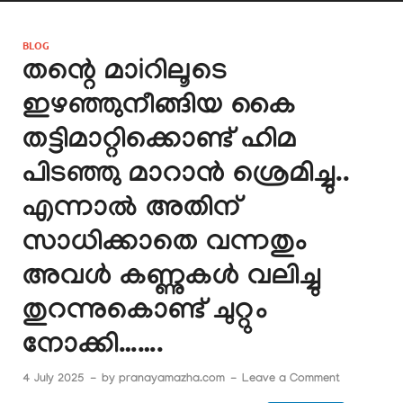
BLOG
തന്റെ മാiറിലൂടെ
ഇഴഞ്ഞുനീങ്ങിയ കൈ
തട്ടിമാറ്റിക്കൊണ്ട് ഹിമ
പിടഞ്ഞു മാറാൻ ശ്രെമിച്ചു..
എന്നാൽ അതിന്
സാധിക്കാതെ വന്നതും
അവൾ കണ്ണുകൾ വലിച്ചു
തുറന്നുകൊണ്ട് ചുറ്റും
നോക്കി…….
4 July 2025
-
by
pranayamazha.com
-
Leave a Comment