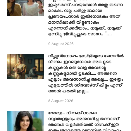
ഇഷ്ടമെന്ന് പറയുമ്പോൾ അതു തന്നെ
മാഷേ.. നല്ല പരിശുദ്ധമായ
പ്രണയം..സാർ ഇതിനോടകം അത്
മനസിലാക്കി യിട്ടുണ്ടാകും
എന്നെനിക്കറിയാം.. നമുക്ക്.. നമുക്ക്
ഒന്നിച്ചു ജീവിച്ചുകൂടെ സാറേ.. “…..
9 August 2026
വിഷ്ണുവിനോപ്പം ജഡ്ജിയുടെ ചേമ്പറിൽ
നിന്നും ഇറങ്ങുമ്പോൾ അവളുടെ
കണ്ണുകൾ ഒരു വേള അവന്റെ
കണ്ണുകളുമായി ഉടക്കി….. അങ്ങനെ
എല്ലാം അവസാനിച്ചു അല്ലെ…. ഇത്രേം
എളുപ്പത്തിൽ ഡിവോഴ്സ് കിട്ടും എന്ന്
ഞാൻ കരുതി ഇല്ല….
8 August 2026
മോളെ… നിനക്ക് സകല
സ്വാതന്ത്ര്യവും അനുവദിച്ചു തന്നാണ്
ഞങ്ങൾ വളർത്തിയത്. നിനക്ക് ഈ