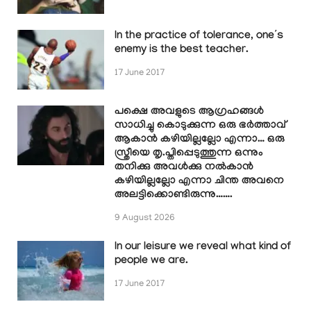
In the practice of tolerance, one’s
enemy is the best teacher.
17 June 2017
പക്ഷെ അവളുടെ ആഗ്രഹങ്ങൾ
സാധിച്ചു കൊടുക്കുന്ന ഒരു ഭർത്താവ്
ആകാൻ കഴിയില്ലല്ലോ എന്നാ… ഒരു
സ്ത്രീയെ തൃ.പ്തിപ്പെടുത്തുന്ന ഒന്നും
തനിക്കു അവൾക്കു നൽകാൻ
കഴിയില്ലല്ലോ എന്നാ ചിന്ത അവനെ
അലട്ടിക്കൊണ്ടിരുന്നു…….
9 August 2026
In our leisure we reveal what kind of
people we are.
17 June 2017