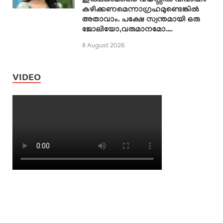
ഇരുപതാമത്തെ വയസ്സിൽ വിവാഹം
കഴിക്കണമെന്നാഗ്രഹമുണ്ടെങ്കിൽ
അതാവാം. പക്ഷേ സ്വന്തമായി ഒരു
ജോലിയോ,വരുമാനമോ….
8 August 2026
VIDEO