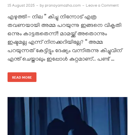
15 August 2025
-
by
pranayamazha.com
-
Leave a Comment
എഴുത്ത്:- നില ” കിച്ചു നിന്നോട് എത്ര
തവണയായി അമ്മ പറയുന്നു ഇങ്ങനെ വികൃതി
ഒന്നും കാട്ടരുതെന്ന്!! മാമയ്ക്ക് അതൊന്നും
ഇഷ്ടമല്ല എന്ന് നിനക്കറിയില്ലേ? “ അമ്മ
പറയുന്നത് കേട്ടിട്ടും ദേഷ്യം വന്നിരുന്നു കിച്ചുവിന്
എന്ത് ചെയ്താലും ഇപ്പോൾ കുറ്റമാണ്.. പണ്ട് …
READ MORE