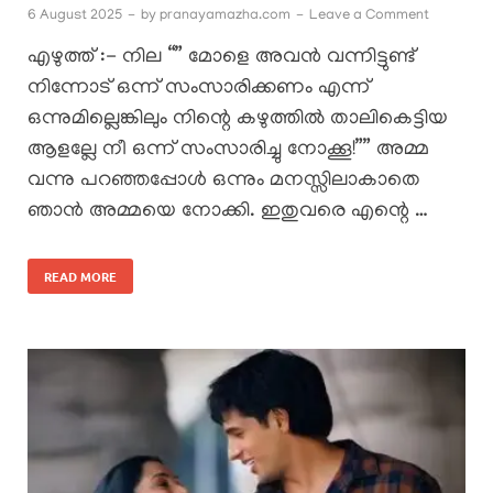
6 August 2025
-
by
pranayamazha.com
-
Leave a Comment
എഴുത്ത് :- നില “” മോളെ അവൻ വന്നിട്ടുണ്ട്
നിന്നോട് ഒന്ന് സംസാരിക്കണം എന്ന്
ഒന്നുമില്ലെങ്കിലും നിന്റെ കഴുത്തിൽ താലികെട്ടിയ
ആളല്ലേ നീ ഒന്ന് സംസാരിച്ചു നോക്കൂ!”” അമ്മ
വന്നു പറഞ്ഞപ്പോൾ ഒന്നും മനസ്സിലാകാതെ
ഞാൻ അമ്മയെ നോക്കി. ഇതുവരെ എന്റെ …
READ MORE