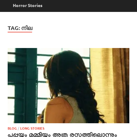
Horror Stories
TAG:
നില
BLOG
/
LONG STORIES
പപ്പയും മമ്മിയും അത്ര രസത്തിലൊന്നും