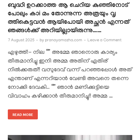
ബുദ്ധി ഉറക്കാത്ത ആ ചെറിയ കുഞ്ഞിനോട്
പോലും കാi മം തോന്നുന്ന അത്രയും വൃ
ത്തികെട്ടവൻ ആയിപോയി അച്ഛൻ എന്നത്
ഞങ്ങൾക്ക് അറിയില്ലായിരുന്നു……
7 August 2025
-
by
pranayamazha.com
-
Leave a Comment
എഴുത്ത്:- നില “” അമ്മേ ഞാനൊരു കാര്യം
തീരുമാനിച്ചു ഇനി അമ്മ അതിന് എതിര്
നിൽക്കരുത്!! വസുദേവ് വന്ന് പറഞ്ഞപ്പോൾ അത്
എന്താണ് എന്നറിയാൻ വേണ്ടി അവനെ തന്നെ
നോക്കി ദേവകി.. “” ഞാൻ മണിക്കുട്ടിയെ
വിവാഹം കഴിക്കാൻ തീരുമാനിച്ചു!! അമ്മ …
READ MORE