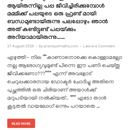
ആയിരുന്നില്ല പപ്പ ജീവിച്ചിരിക്കുമ്പോൾ
മമ്മിക്ക് പപ്പയുടെ ഒരു ഫ്രണ്ട് മായി
ബന്ധമുണ്ടായിരുന്നു പലപ്പോഴും ഞാൻ
അത് കണ്ടിട്ടുണ്ട് പപ്പയ്ക്കും
അറിയാമായിരുന്നു……
27 August 2025
-
by
pranayamazha.com
-
Leave a Comment
എഴുത്ത്:- നില “”കാണാനൊക്കെ കൊള്ളാമല്ലോ
നല്ല ആരോഗ്യവുമുണ്ട് പിന്നെ ഈ പണി ചെയ്തു
ജീവിക്കണോ???””” എന്ന് അവളോട്
ചെറുപ്പക്കാരനായ ഡോക്ടർ ചോദിച്ചു അതിനെ
പുച്ഛത്തിൽ ഒരു ചിരിയാണ് അയാൾക്ക്
മറുപടിയായി നൽകിയത്.. “”” എടോ താൻ
കൂടുതൽ ഡയലോഗ് ഒന്നും പറയാതെ …
READ MORE