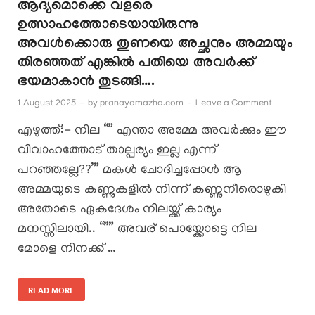
ആദ്യമൊക്കെ വളരെ
ഉത്സാഹത്തോടെയായിരുന്നു
അവൾക്കൊരു തുണയെ അച്ഛനും അമ്മയും
തിരഞ്ഞത് എങ്കിൽ പതിയെ അവർക്ക്
ഭയമാകാൻ തുടങ്ങി….
1 August 2025
-
by
pranayamazha.com
-
Leave a Comment
എഴുത്ത്:- നില “” എന്താ അമ്മേ അവർക്കും ഈ
വിവാഹത്തോട് താല്പര്യം ഇല്ല എന്ന്
പറഞ്ഞല്ലേ??’” മകൾ ചോദിച്ചപ്പോൾ ആ
അമ്മയുടെ കണ്ണുകളിൽ നിന്ന് കണ്ണുനീരൊഴുകി
അതോടെ ഏകദേശം നിലയ്ക്ക് കാര്യം
മനസ്സിലായി.. “”” അവര് പൊയ്ക്കോട്ടെ നില
മോളെ നിനക്ക് …
READ MORE