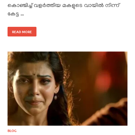
കൊഞ്ചിച്ച് വളർത്തിയ മകളുടെ വായിൽ നിന്ന്
കേട്ട …
READ MORE
BLOG