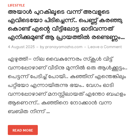
LIFESTYLE
അയാൾ പുറകിലൂടെ വന്ന് അവളുടെ
എവിടെയോ പിടിച്ചെന്ന്.. പെണ്ണ് കരഞ്ഞു
കൊണ്ട് എന്റെ വീട്ടിലോട്ട ഓടിവന്നത്
എനിക്കുമുണ്ട് ആ പ്രായത്തിൽ രണ്ടെണ്ണം…
4 August 2025
-
by
pranayamazha.com
-
Leave a Comment
എഴുത്ത്:- നില വൈകുന്നേരം സ്കൂൾ വിട്ട്
വന്നപ്പോഴാണ് വീടിനു മുന്നിൽ ഒരു ആൾക്കൂട്ടം..
പെട്ടന്ന് പേടിച്ച് പോയി.. കുഞ്ഞിന് എന്തെങ്കിലും
പറ്റിയോ എന്നായിരുന്നു ഭയം.. വേഗം ഓടി
വന്നപ്പോഴാണ് മനസ്സിലായത് എന്തോ ബഹളം
ആണെന്ന്.. കുഞ്ഞിനെ നോക്കാൻ വന്ന
ബബിത നിന്ന് …
READ MORE