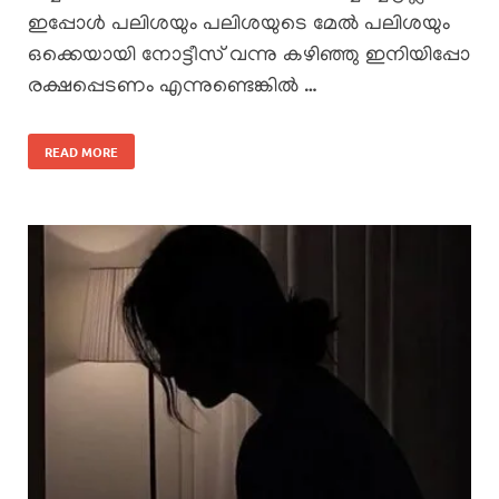
ഇപ്പോൾ പലിശയും പലിശയുടെ മേൽ പലിശയും
ഒക്കെയായി നോട്ടീസ് വന്നു കഴിഞ്ഞു ഇനിയിപ്പോ
രക്ഷപ്പെടണം എന്നുണ്ടെങ്കിൽ …
READ MORE