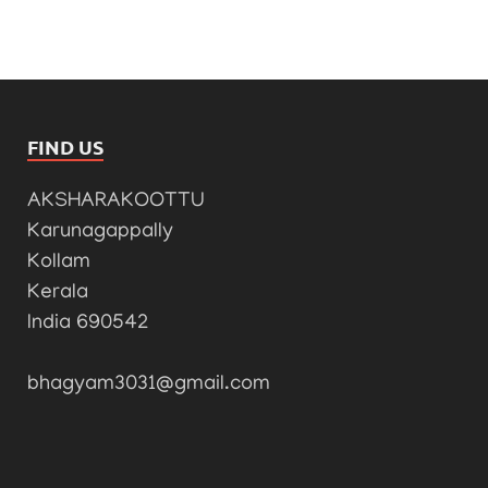
FIND US
AKSHARAKOOTTU
Karunagappally
Kollam
Kerala
India 690542
bhagyam3031@gmail.com