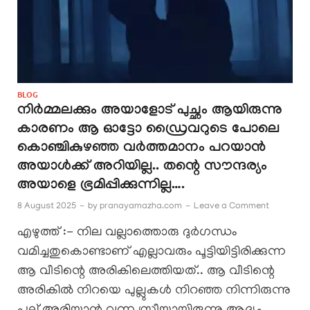
BLOG
നിർമ്മലക്കും അയാളോട് പുച്ഛം ആയിരുന്നു
കാരണം ആ ഓട്ടോ ഡ്രൈവറുടെ പോലെ
കൊഞ്ചികുഴഞ്ഞ വർത്തമാനം പറയാൻ
അയാൾക്ക് അറിയില്ല.. തന്റെ സൗന്ദര്യം
അയാളെ ഭ്രമിപ്പിക്കുന്നില്ല….
8 August 2025
-
by
pranayamazha.com
-
Leave a Comment
എഴുത്ത് :- നില വല്ലാത്തൊരു ദുർഗന്ധം
വമിച്ചതുകൊണ്ടാണ് എല്ലാവരും പൂട്ടിയിട്ടിരിക്കുന്ന
ആ വീടിന്റെ അരികിലെത്തിയത്.. ആ വീടിന്റെ
അരികിൽ നിറയെ പുല്ലുകൾ നിറഞ്ഞ നിന്നിരുന്നു