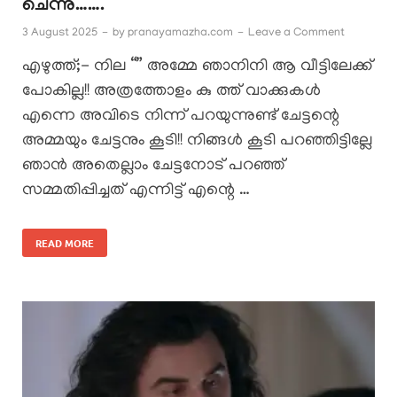
ചെന്നു…….
3 August 2025
-
by
pranayamazha.com
-
Leave a Comment
എഴുത്ത്;- നില “” അമ്മേ ഞാനിനി ആ വീട്ടിലേക്ക്
പോകില്ല!! അത്രത്തോളം കു ത്ത് വാക്കുകൾ
എന്നെ അവിടെ നിന്ന് പറയുന്നുണ്ട് ചേട്ടന്റെ
അമ്മയും ചേട്ടനും കൂടി!! നിങ്ങൾ കൂടി പറഞ്ഞിട്ടില്ലേ
ഞാൻ അതെല്ലാം ചേട്ടനോട് പറഞ്ഞ്
സമ്മതിപ്പിച്ചത് എന്നിട്ട് എന്റെ …
READ MORE