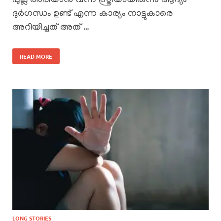
പുല്ല് അരിയാൻ വന്ന സ്ത്രീയായിരുന്നു ആദ്യം
ദുർഗന്ധം ഉണ്ട് എന്ന കാര്യം നാട്ടുകാരെ
അറിയിച്ചത് അത് …
READ MORE
LONG STORIES