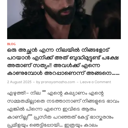
BLOG
ഒരു അച്ഛൻ എന്ന നിലയിൽ നിങ്ങളോട്
പറയാൻ എനിക്ക് അത് ബുദ്ധിമുട്ടുണ്ട് പക്ഷേ
അതാണ് സത്യം!! അവൾക്ക് എന്നെ
കാണുമ്പോൾ അറപ്പാണെന്ന് അങ്ങനെ……
2 August 2025
-
by
pranayamazha.com
-
Leave a Comment
എഴുത്ത്:- നില “” എന്റെ കല്യാണം എന്റെ
സമ്മതമില്ലാതെ നടത്താനാണ് നിങ്ങളുടെ ഭാവം
എങ്കിൽ പിന്നെ എന്നെ ഇവിടെ ആരും
കാണില്ല!”” പ്രസീത പറഞ്ഞത് കേട്ട് ഭാസ്കരനും
പ്രമീളയും ഞെട്ടിപ്പോയി… ഇത്രയും കാലം