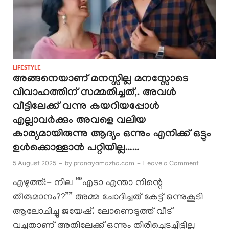
LIFESTYLE
അങ്ങനെയാണ് മനസ്സില്ല മനസ്സോടെ
വിവാഹത്തിന് സമ്മതിച്ചത്,. അവൾ
വീട്ടിലേക്ക് വന്നു കയറിയപ്പോൾ
എല്ലാവർക്കും അവളെ വലിയ
കാര്യമായിരുന്നു ആദ്യം ഒന്നും എനിക്ക് ഒട്ടും
ഉൾക്കൊള്ളാൻ പറ്റിയില്ല……
5 August 2025
-
by
pranayamazha.com
-
Leave a Comment
എഴുത്ത്:- നില “”എടാ എന്താ നിന്റെ
തീരുമാനം??”” അമ്മ ചോദിച്ചത് കേട്ട് ഒന്നുകൂടി
ആലോചിച്ചു ജയേഷ്. ലോണെടുത്ത് വീട്
വച്ചതാണ് അതിലേക്ക് ഒന്നും തിരിച്ചെടച്ചിട്ടില്ല