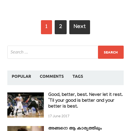
1
2
Next
POPULAR
COMMENTS
TAGS
Good, better, best. Never let it rest.
‘Til your good is better and your
better is best.
17 June 2017
അങ്ങനെ ആ കാര്യത്തിലും