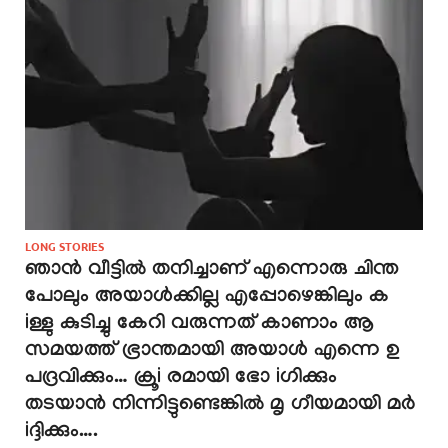
LONG STORIES
ഞാൻ വീട്ടിൽ തനിച്ചാണ് എന്നൊരു ചിന്ത
പോലും അയാൾക്കില്ല എപ്പോഴെങ്കിലും ക
iള്ളു കുടിച്ചു കേറി വരുന്നത് കാണാം ആ
സമയത്ത് ഭ്രാന്തമായി അയാൾ എന്നെ ഉ
പദ്രവിക്കും… ക്രൂi രമായി ഭോ iഗിക്കും
തടയാൻ നിന്നിട്ടുണ്ടെങ്കിൽ മൃ ഗീയമായി മർ
iദ്ദിക്കും….