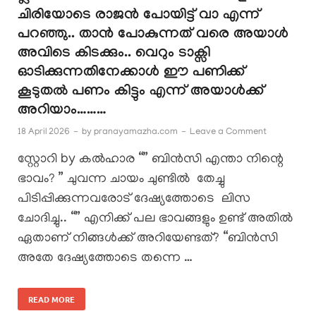
ചിരിയോടെ രാജൻ പോയിട്ട് വാ എന്ന്
പറഞ്ഞു.. താൻ പോകുന്നത് വരെ അയാൾ
അവിടെ കിടക്കും.. വെറും ടാക്സി
ഓടിക്കുന്നതിനേക്കാൾ ഈ പണിക്ക്
കൂടുതൽ പണം കിട്ടും എന്ന് അയാൾക്ക്
അറിയാം………
18 April 2026
-
by
pranayamazha.com
-
Leave a Comment
സ്റ്റോറി by കൽഹാര “” ബിൻസി എന്താ നിന്റെ
ഭാവം? ” ചുവന്ന ചായം ചുണ്ടിൽ തേച്ചു
പിടിപ്പിക്കുന്നവരോട് ദേഷ്യത്തോടെ ലിസ
ചോദിച്ചു.. “” എനിക്ക് പല ഭാവങ്ങളും ഉണ്ട് അതിൽ
ഏതാണ് നിങ്ങൾക്ക് അറിയേണ്ടത്? “ബിൻസി
അതേ ദേഷ്യത്തോടെ തന്നെ …
READ MORE