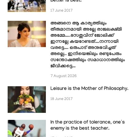
better is best.
17 June 2017
അങ്ങനെ ആ കാര്യത്തിലും
തീരുമാനമായി അല്ലേ രാജലക്ഷ്മി
അമ്മേ…..സേതുവിന് ജോലിക്ക്
ഇന്നല്ലേ കയറേണ്ടത്….നന്നായി
വരട്ടെ…. ഒരുപാട് അനുഭവിച്ചത്
അല്ലെ.. ഇനിയെങ്കിലും രണ്ടുപേരും
സന്തോഷത്തിലും സമാധാനത്തിലും
ജീവിക്കട്ടെ…
7 August 2026
Leisure is the Mother of Philosophy.
18 June 2017
In the practice of tolerance, one’s
enemy is the best teacher.