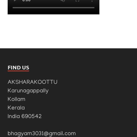
FIND US
AKSHARAKOOTTU
Karunagappally
Kollam
Kerala
India 690542
bhagyam3031@gmail.com