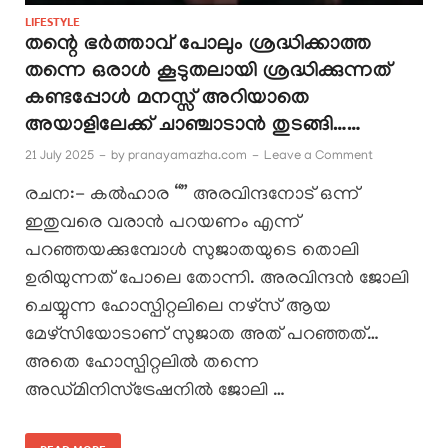
LIFESTYLE
തന്റെ ഭർത്താവ് പോലും ശ്രദ്ധിക്കാത്ത
തന്നെ ഒരാൾ കൂടുതലായി ശ്രദ്ധിക്കുന്നത്
കണ്ടപ്പോൾ മനസ്സ് അറിയാതെ
അയാളിലേക്ക് ചാഞ്ചാടാൻ തുടങ്ങി……
21 July 2025
-
by
pranayamazha.com
-
Leave a Comment
രചന:- കൽഹാര “” അരവിന്ദനോട് ഒന്ന്
ഇതുവരെ വരാൻ പറയണം എന്ന്
പറഞ്ഞയക്കുമ്പോൾ സുജാതയുടെ തൊലി
ഉരിയുന്നത് പോലെ തോന്നി. അരവിന്ദൻ ജോലി
ചെയ്യുന്ന ഹോസ്പിറ്റലിലെ നഴ്സ് ആയ
മേഴ്സിയോടാണ് സുജാത അത് പറഞ്ഞത്…
അതെ ഹോസ്പിറ്റലിൽ തന്നെ
അഡ്മിനിസ്ട്രേഷനിൽ ജോലി …