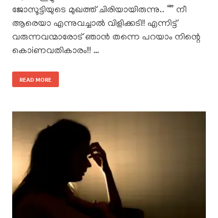
ജോസൂട്ടിയുടെ മുഖത്ത് ചിരിയായിരുന്നു.. “” നീ
ആരെയാ എന്നുവച്ചാൽ വിളിക്കടി!! എന്നിട്ട്
വരുന്നവന്മാരോട് ഞാൻ തന്നെ പറയാം നിന്റെ
കൊiണവതികാരം!!! …
READ MORE