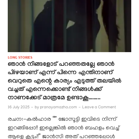
LONG STORIES
ഞാൻ നിങ്ങളോട് പറഞ്ഞതല്ലേ ഞാൻ
പിiഴയാണ് എന്ന് പിന്നെ എന്തിനാണ്
വെറുതെ എന്റെ കാര്യം എടുത്ത് തലയിൽ
വച്ചത് എന്നെക്കൊണ്ട് നിങ്ങൾക്ക്
നാണക്കേട് മാത്രമേ ഉണ്ടാകൂ……..
16 July 2025
-
by
pranayamazha.com
-
Leave a Comment
രചന:-കൽഹാര “” ജോസൂട്ടി ഇവിടെ നിന്ന്
ഇറങ്ങിപ്പോ!! ഇല്ലെങ്കിൽ ഞാൻ ബഹളം വെച്ച്
ആളെ കൂട്ടും!!” ജാൻസി അത് പറഞ്ഞപ്പോൾ