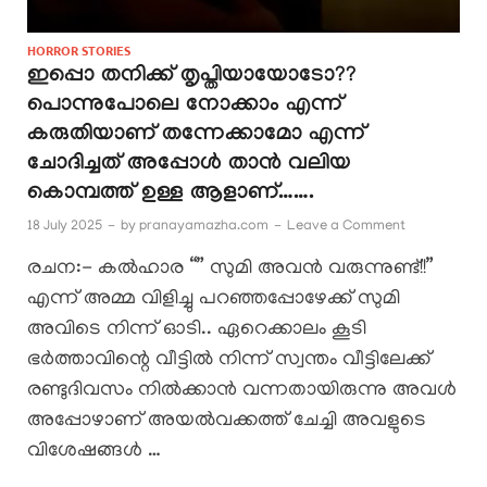
HORROR STORIES
ഇപ്പൊ തനിക്ക് തൃപ്തിയായോടോ??
പൊന്നുപോലെ നോക്കാം എന്ന്
കരുതിയാണ് തന്നേക്കാമോ എന്ന്
ചോദിച്ചത് അപ്പോൾ താൻ വലിയ
കൊമ്പത്ത് ഉള്ള ആളാണ്…….
18 July 2025
-
by
pranayamazha.com
-
Leave a Comment
രചന:- കൽഹാര “” സുമി അവൻ വരുന്നുണ്ട്!!”
എന്ന് അമ്മ വിളിച്ചു പറഞ്ഞപ്പോഴേക്ക് സുമി
അവിടെ നിന്ന് ഓടി.. ഏറെക്കാലം കൂടി
ഭർത്താവിന്റെ വീട്ടിൽ നിന്ന് സ്വന്തം വീട്ടിലേക്ക്
രണ്ടുദിവസം നിൽക്കാൻ വന്നതായിരുന്നു അവൾ
അപ്പോഴാണ് അയൽവക്കത്ത് ചേച്ചി അവളുടെ
വിശേഷങ്ങൾ …