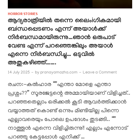
HORROR STORIES
ആദ്യരാത്രിയിൽ തന്നെ ലൈംiഗികമായി
ബiന്ധപ്പെടണം എന്ന് അയാൾക്ക്
നിർബന്ധമായിരുന്നു…ഞാൻ ഒരുപാട്
വേണ്ട എന്ന് പറഞ്ഞെങ്കിലും അയാൾ
എന്നെ നിർബന്ധിച്ചു… ഒടുവിൽ
അതുകഴിഞ്ഞ്…….
14 July 2025
-
by
pranayamazha.com
-
Leave a Comment
രചന:-കൽഹാര “”എന്താ മോളെ എന്താ
പ്രശ്നം??” സൂരജേട്ടന്റെ അമ്മായിയാണ് വിളിച്ചത്..
പറഞ്ഞതെല്ലാം ഒരിക്കൽ കൂടി ആവർത്തിക്കാൻ
വയ്യാത്തത് കൊണ്ട് ഒന്നും മിണ്ടിയില്ല പിന്നെ
എല്ലാവരെയും പോലെ ഉപദേശം തുടങ്ങി.. “”
നാത്തൂൻ എന്നെ വിളിച്ചിരുന്നു!! എല്ലാം എന്നോട്
പറഞ്ഞു കേട്ടപ്പോൾ എനിക്ക് …