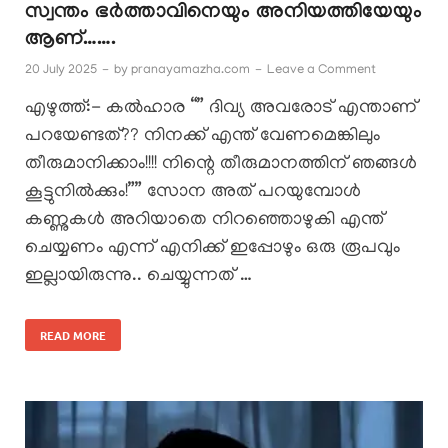
സ്വന്തം ഭർത്താവിനെയും അനിയത്തിയേയും
ആണ്…….
20 July 2025
-
by
pranayamazha.com
-
Leave a Comment
എഴുത്ത്:- കൽഹാര “” ദിവ്യ അവരോട് എന്താണ്
പറയേണ്ടത്?? നിനക്ക് എന്ത് വേണമെങ്കിലും
തീരുമാനിക്കാം!!!! നിന്റെ തീരുമാനത്തിന് ഞങ്ങൾ
കൂട്ടുനിൽക്കും!”” സോന അത് പറയുമ്പോൾ
കണ്ണുകൾ അറിയാതെ നിറഞ്ഞൊഴുകി എന്ത്
ചെയ്യണം എന്ന് എനിക്ക് ഇപ്പോഴും ഒരു രൂപവും
ഇല്ലായിരുന്നു.. ചെയ്യുന്നത് …
READ MORE