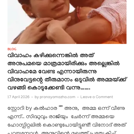
BLOG
വിവാഹം കഴിക്കുന്നെങ്കിൽ അത്
അനുപമയെ മാത്രമായിരിക്കും അല്ലെങ്കിൽ
വിവാഹമേ വേണ്ട എന്നായിരുന്നു
വിനുവേട്ടന്റെ തീരുമാനം ഒടുവിൽ അമ്മയ്ക്ക്
വഴങ്ങി കൊടുക്കേണ്ടി വന്നു…….
17 April 2026
-
by
pranayamazha.com
-
Leave a Comment
സ്റ്റോറി by കൽഹാര “” അനു, അമ്മ ഒന്ന് വീണു
എന്ന്.. സിദ്ധുവും രാജിയും ചേർന്ന് അമ്മയെ
ഹോസ്പിറ്റലിൽ കൊണ്ടുപോയിട്ടുണ്ട്!! വിനോദ് അത്
പറയുമ്പോൾ അനുവിന്റെ മുഖത്ത് പ്രത്യേകിച്ച്