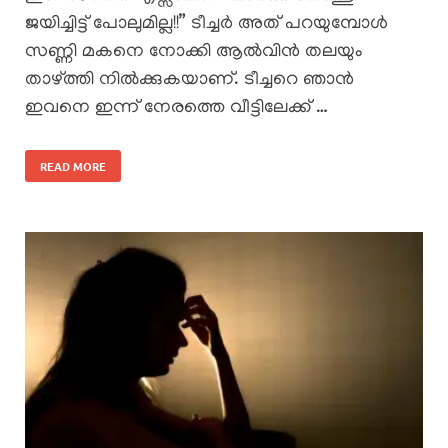
ജയിച്ചിട്ട് പോലുമില്ല!!” ടീച്ചർ അത് പറയുമ്പോൾ
സണ്ണി മകനെ നോക്കി ആൽവിൻ തലയും
താഴ്ത്തി നിൽക്കുകയാണ്. ടീച്ചറെ ഞാൻ
ഇവനെ ഇന്ന് നേരത്തെ വീട്ടിലേക്ക് …
READ MORE