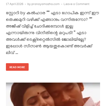
17 April 2026
-
by
pranayamazha.com
-
Leave a Comment
സ്റ്റോറി by കൽഹാര “” എടാ ഗോപിക ഇന്ന് ഈ
തെക്കുമുറി വഴിക്ക് എങ്ങാനും വന്നിരുന്നോ? “”
അജീഷ് വിളിച്ച് ചോദിക്കുമ്പോൾ ഇല്ല
എന്നായിരുന്നു വിനീതിന്റെ മറുപടി! ” എടാ
അവൾക്ക് ടെക്സ്റ്റൈൽസിൽ ജോലിയില്ലേ?
ഇപ്പോൾ സീസൺ ആയതുകൊണ്ട് അവർക്ക്
ലീവ് …
READ MORE