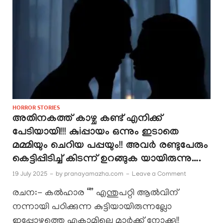
HORROR STORIES
അതിനകത്ത് കാഴ്ച കണ്ട് എനിക്ക്
പേടിയായി!!! കുiപ്പായം ഒന്നും ഇടാതെ
മമ്മിയും ചെറിയ പപ്പയും!! അവർ രണ്ടുപേരും
കെട്ടിപ്പിടിച്ച് കിടന്ന് ഉറങ്ങുക യായിരുന്നു….
19 July 2025
-
by
pranayamazha.com
-
Leave a Comment
രചന:- കൽഹാര “” എന്തുപറ്റി ആൽവിന്
നന്നായി പഠിക്കുന്ന കുട്ടിയായിരുന്നല്ലോ
ഇപ്പോഴത്തെ എക്സാമിലെ മാർക്ക് നോക്കൂ!!