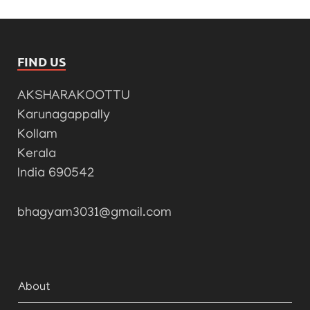
FIND US
AKSHARAKOOTTU
Karunagappally
Kollam
Kerala
India 690542
bhagyam3031@gmail.com
About