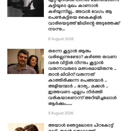
ഏറ്റ മുറിവിൽ നിന്നും ചോ.രവാർന്ന്
കുട്ടിയുടെ മുഖം കാണാൻ
കഴിയുന്നില്ല.. അവൻ വേഗം ആ
പെൺകുട്ടിയെ കൈകളിൽ
വാരിയെടുത്ത് ജീപ്പിന്റെ അടുത്തേക്ക്
നടന്നു…
6 August 2026
തന്നെ കൂട്ടാൻ ആരും
വരില്ലെന്നുണ്ടോ? കഴിഞ്ഞ തവണ
വരെ വീട്ടിൽ നിന്നും കൂട്ടാൻ
വരുന്നവരുടെ മത്സരമായിരുന്നു ..
താൻ ലീവിന് വരുന്നത്
കാത്തിരിക്കുന്ന പെങ്ങന്മാർ ..
അളിയന്മാർ .. ഭാര്യ.. മക്കൾ ..
ഇത്തവണ എല്ലാം നിർത്തി
വരികയാണെന്ന് അറിയിച്ചപ്പോൾ
ആർക്കും……
5 August 2026
അയാൾ ഞെട്ടലോടെ പിറകോട്ട്