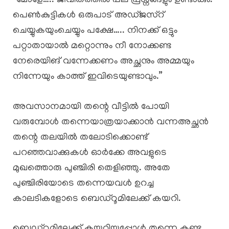
“മോളേ….. ജീവിതത്തിൽ പല പ്രശ്നങ്ങളും ഉണ്ടാകും.
പെൺകുട്ടികൾ ഒരുപാട് അഡ്ജസ്റ്
ചെയ്യുകയുംചെയ്യും പക്ഷേ….. നിനക്ക് ഒട്ടും
പറ്റാതായാൽ മറ്റൊന്നും നീ നോക്കണ്ട
നേരെയിങ് വന്നേക്കണം അച്ഛനും അമ്മയും
നിന്നേയും കാത്ത് ഇവിടെയുണ്ടാവും.”
അവസാനമായി തന്റെ വീട്ടിൽ പോയി
വരുമ്പോൾ തന്നെയാത്രയാക്കാൻ വന്നഅച്ഛൻ
തന്റെ തലയിൽ തലോടിക്കൊണ്ട്
പറഞ്ഞവാക്കുകൾ ഓർക്കേ അവളുടെ
മുഖത്തൊരു പുഞ്ചിരി തെളിഞ്ഞു. അതേ
പുഞ്ചിരിയോടെ തന്നെയവൾ ഉറച്ച
കാലടികളോടെ ബെഡ്റൂമിലേക്ക് കയറി.
ബെഡ്റൂമിലേക്ക് കയറിയപ്പോൾ തന്നെ കണ്ടു