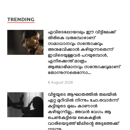
TRENDING
എവിടെപ്പോയാലും ഈ വീട്ടിലേക്ക്
തിരികെ വരുമ്പോഴാണ്
സമാധാനവും സന്തോഷവും
അനുഭവിക്കാൻ കഴിയുന്നതെന്ന്
ഇവിടെയുള്ളവർ പറയുമ്പോൾ,
എനിക്കെന്ത് മാത്രം
ആത്മാഭിമാനവും സന്തോഷവുമാണ്
തോന്നുന്നതെന്നോ…
6 August 2026
വീഴ്ചയുടെ ആഘാതത്തിൽ തലയിൽ
ഏറ്റ മുറിവിൽ നിന്നും ചോ.രവാർന്ന്
കുട്ടിയുടെ മുഖം കാണാൻ
കഴിയുന്നില്ല.. അവൻ വേഗം ആ
പെൺകുട്ടിയെ കൈകളിൽ
വാരിയെടുത്ത് ജീപ്പിന്റെ അടുത്തേക്ക്
നടന്നു…