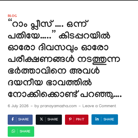
BLOG
“റാം പ്ലീസ് …. ഒന്ന്
പതിയേ…..” കിടപ്പറയിൽ
ഓരോ ദിവസവും ഓരോ
പരീക്ഷണങ്ങൾ നടത്തുന്ന
ഭർത്താവിനെ അവൾ
ദയനീയ ഭാവത്തിൽ
നോക്കിക്കൊണ്ട് പറഞ്ഞു….
6 July 2026
-
by
pranayamazha.com
-
Leave a Comment
SHARE
SHARE
PIN IT
SHARE
SHARE