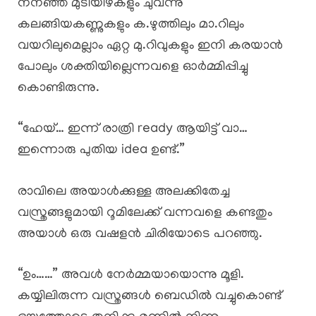
നനഞ്ഞ മുടിയിഴകളും ചുവന്നു
കലങ്ങിയകണ്ണുകളും ക.ഴുത്തിലും മാ.റിലും
വയറിലുമെല്ലാം ഏറ്റ മു.റിവുകളും ഇനി കരയാൻ
പോലും ശക്തിയില്ലെന്നവളെ ഓർമ്മിപ്പിച്ചു
കൊണ്ടിരുന്നു.
“ഹേയ്… ഇന്ന് രാത്രി ready ആയിട്ട് വാ…
ഇന്നൊരു പുതിയ idea ഉണ്ട്.”
രാവിലെ അയാൾക്കുള്ള അലക്കിതേച്ച
വസ്ത്രങ്ങളുമായി റൂമിലേക്ക് വന്നവളെ കണ്ടതും
അയാൾ ഒരു വഷളൻ ചിരിയോടെ പറഞ്ഞു.
“ഉം……” അവൾ നേർമ്മയായൊന്നു മൂളി.
കയ്യിലിരുന്ന വസ്ത്രങ്ങൾ ബെഡിൽ വച്ചുകൊണ്ട്