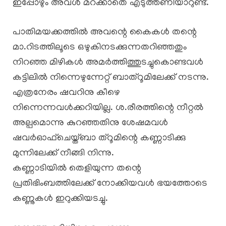
ഇപ്പോഴും അവൾ മറക്കാതെ എടുത്തണിയാറുണ്ട്.
പാതിമയക്കത്തിൽ അവന്റെ കൈകൾ തന്റെ
മാ.റിടത്തിലൂടെ ഒഴുകിനടക്കുന്നതറിഞ്ഞതും
നിറഞ്ഞ മിഴികൾ അമർത്തിത്തുടച്ചുകൊണ്ടവൾ
കട്ടിലിൽ നിന്നെഴുന്നേറ്റ് ബാത്‌റൂമിലേക്ക് നടന്നു.
എത്രനേരം ഷവറിനു കീഴെ
നിന്നെന്നവൾക്കറിയില്ല. ശ.രീരത്തിന്റെ നീറ്റൽ
അല്പമൊന്നു കുറഞ്ഞതിനു ശേഷമവൾ
ഷവർഓഫ്‌ചെയ്ത്ബാ ത്‌റൂമിന്റെ കണ്ണാടിക്കു
മുന്നിലേക്ക് നീങ്ങി നിന്നു.
കണ്ണാടിയിൽ തെളിയുന്ന തന്റെ
പ്രതിഭിംബത്തിലേക്ക് നോക്കിയവൾ ഭയത്തോടെ
കണ്ണുകൾ ഇറുക്കിയടച്ചു.