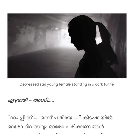
Depressed sad young female standing in a dark tunnel
എഴുത്ത്: – അഗ്നി…..
“റാം പ്ലീസ് …. ഒന്ന് പതിയേ…..” കിടപ്പറയിൽ
ഓരോ ദിവസവും ഓരോ പരീക്ഷണങ്ങൾ