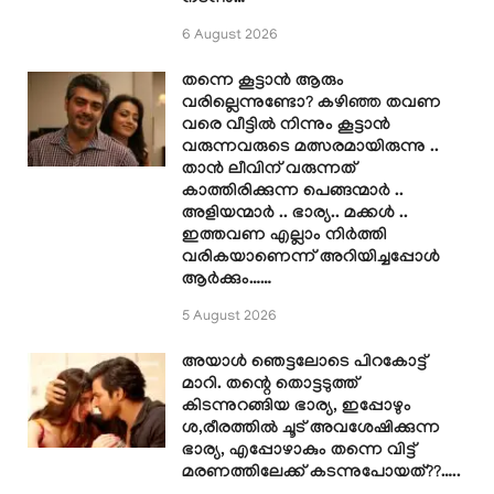
6 August 2026
തന്നെ കൂട്ടാൻ ആരും
വരില്ലെന്നുണ്ടോ? കഴിഞ്ഞ തവണ
വരെ വീട്ടിൽ നിന്നും കൂട്ടാൻ
വരുന്നവരുടെ മത്സരമായിരുന്നു ..
താൻ ലീവിന് വരുന്നത്
കാത്തിരിക്കുന്ന പെങ്ങന്മാർ ..
അളിയന്മാർ .. ഭാര്യ.. മക്കൾ ..
ഇത്തവണ എല്ലാം നിർത്തി
വരികയാണെന്ന് അറിയിച്ചപ്പോൾ
ആർക്കും……
5 August 2026
അയാൾ ഞെട്ടലോടെ പിറകോട്ട്
മാറി. തന്റെ തൊട്ടടുത്ത്
കിടന്നുറങ്ങിയ ഭാര്യ, ഇപ്പോഴും
ശ,രീരത്തിൽ ചൂട് അവശേഷിക്കുന്ന
ഭാര്യ, എപ്പോഴാകും തന്നെ വിട്ട്
മരണത്തിലേക്ക് കടന്നുപോയത്??…..