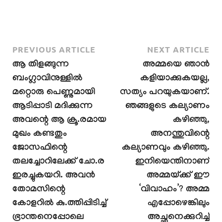
PREVIOUS ARTICLE
NEXT ARTICLE
ആ തിളങ്ങുന്ന
അമ്മയെ ഞാൻ
ബംഗ്ലാവിനുള്ളിൽ
കളിയാക്കുകയല്ല,
മറ്റൊരു പെണ്ണുമായി
സത്യം പറയുകയാണ്.
ആടിപ്പാടി മദിക്കുന്ന
ഞങ്ങളുടെ കല്യാണം
അവന്റെ ആ ക്രൂ.രമായ
കഴിഞ്ഞു,
മുഖം കണ്ടതും
അനന്തുവിന്റെ
ജോസഫിന്റെ
കല്യാണവും കഴിഞ്ഞു.
തലച്ചോറിലേക്ക് ചോ.ര
ഇനിയെന്തിനാണ്
ഇരച്ചുകയറി. അവൻ
അമ്മയ്ക്ക് ഈ
തോമസിന്റെ
‘വിവാഹം’? അമ്മ
കോളറിൽ കു.ത്തിപ്പിടിച്ച്
എപ്പോഴെങ്കിലും
ഭ്രാന്തനെപ്പോലെ
അച്ഛനെക്കുറിച്ച്