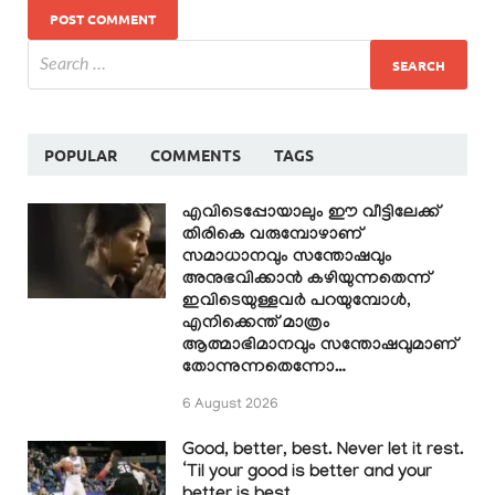
POPULAR
COMMENTS
TAGS
എവിടെപ്പോയാലും ഈ വീട്ടിലേക്ക്
തിരികെ വരുമ്പോഴാണ്
സമാധാനവും സന്തോഷവും
അനുഭവിക്കാൻ കഴിയുന്നതെന്ന്
ഇവിടെയുള്ളവർ പറയുമ്പോൾ,
എനിക്കെന്ത് മാത്രം
ആത്മാഭിമാനവും സന്തോഷവുമാണ്
തോന്നുന്നതെന്നോ…
6 August 2026
Good, better, best. Never let it rest.
‘Til your good is better and your