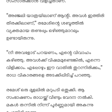
സംസാരിക്കാൻ വിളിച്ചതാണ്.”
“അഞ്ജലി യാത്രയിലാണ് ആന്റി. അവൾ ഇത്തിരി
തിരക്കിലാണ്,” രമേശിന്റെ ശബ്ദത്തിൽ
വ്യക്തമായ തണുപ്പും ഒഴിഞ്ഞുമാറലും
ഉണ്ടായിരുന്നു.
“നീ അവളോട് പറയണം, എന്റെ വിവാഹം
കഴിഞ്ഞു. അവൾക്ക് വിഷമമുണ്ടെങ്കിൽ, എന്നെ
വിളിക്കാം. എപ്പോഴും ഈ വാതിൽ തുറന്നിരിക്കും,”
രാധ വികാരങ്ങളെ അടക്കിപ്പിടിച്ച് പറഞ്ഞു.
രമേശ് ഒരു മൂളലിൽ മറുപടി ഒതുക്കി. ആ
സംഭാഷണം രാധയ്ക്ക് വീണ്ടും വേദന നൽകി.
മകൾ തന്നിൽ നിന്ന് പൂർണ്ണമായി അകന്നു