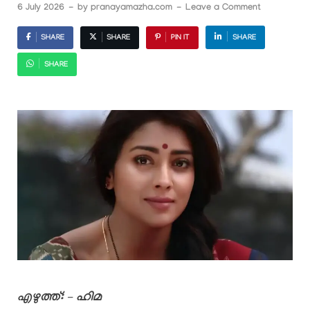
6 July 2026
-
by
pranayamazha.com
-
Leave a Comment
SHARE
SHARE
PIN IT
SHARE
SHARE
എഴുത്ത്: – ഹിമ