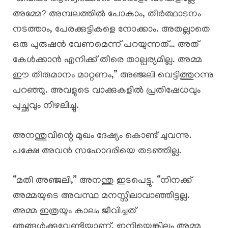
അമ്മേ? അമ്പലത്തിൽ പോകാം, തീർത്ഥാടനം
നടത്താം, പേരക്കുട്ടികളെ നോക്കാം. അതല്ലാതെ
ഒരു പുരുഷൻ വേണമെന്ന് പറയുന്നത്… അത്
കേൾക്കാൻ എനിക്ക് തീരെ താല്പര്യമില്ല. അമ്മ
ഈ തീരുമാനം മാറ്റണം,” അഞ്ജലി വെട്ടിത്തുറന്നു
പറഞ്ഞു. അവളുടെ വാക്കുകളിൽ പ്രതിഷേധവും
പുച്ഛവും നിഴലിച്ചു.
അനന്തുവിന്റെ മുഖം ദേഷ്യം കൊണ്ട് ചുവന്നു.
പക്ഷേ അവൻ സഹോദരിയെ തടഞ്ഞില്ല.
“മതി അഞ്ജലി,” അനന്തു ഇടപെട്ടു. “നിനക്ക്
അമ്മയുടെ അവസ്ഥ മനസ്സിലാവാഞ്ഞിട്ടല്ല.
അമ്മ ഇത്രയും കാലം ജീവിച്ചത്
ഞങ്ങൾക്കുവേണ്ടിയാണ്. ഇനിയെങ്കിലും അമ്മ