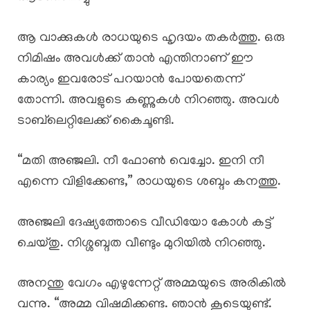
ആ വാക്കുകൾ രാധയുടെ ഹൃദയം തകർത്തു. ഒരു
നിമിഷം അവൾക്ക് താൻ എന്തിനാണ് ഈ
കാര്യം ഇവരോട് പറയാൻ പോയതെന്ന്
തോന്നി. അവളുടെ കണ്ണുകൾ നിറഞ്ഞു. അവൾ
ടാബ്‌ലെറ്റിലേക്ക് കൈചൂണ്ടി.
“മതി അഞ്ജലി. നീ ഫോൺ വെച്ചോ. ഇനി നീ
എന്നെ വിളിക്കേണ്ട,” രാധയുടെ ശബ്ദം കനത്തു.
അഞ്ജലി ദേഷ്യത്തോടെ വീഡിയോ കോൾ കട്ട്
ചെയ്തു. നിശ്ശബ്ദത വീണ്ടും മുറിയിൽ നിറഞ്ഞു.
അനന്തു വേഗം എഴുന്നേറ്റ് അമ്മയുടെ അരികിൽ
വന്നു. “അമ്മ വിഷമിക്കണ്ട. ഞാൻ കൂടെയുണ്ട്.