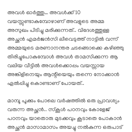
അവൾ ഓർത്തു… അവൾക്ക് 10
വയസ്സുണ്ടാകുമ്പോഴാണ് അവളുടെ അമ്മ
അസുഖം പിടിച്ചു മരിക്കുന്നത്.. വിദേശത്തുള്ള
അച്ഛൻ എമർജൻസി ലീവെടുത്ത് നാട്ടിൽ വന്ന്
അമ്മയുടെ മരണാനന്തര ചടങ്ങൊക്കെ കഴിഞ്ഞു
തിരിച്ചുപോകുമ്പോൾ അവൾ താമസിക്കുന്ന ആ
വലിയ വീട്ടിൽ അവൾക്കൊപ്പം വയസ്സായ
അങ്കിളിനെയും ആന്റിയെയും തന്നെ നോക്കാൻ
ഏൽപ്പിച്ചു കൊണ്ടാണ് പോയത്..
മാമ്പൂ പൂക്കും പോലെ വർഷത്തിൽ ഒരു പ്രാവശ്യം
വരുന്ന അച്ഛൻ.. സ്കൂൾ പഠനവും കോളേജ്
പഠനവും യാതൊരു മുടക്കവും കൂടാതെ പോകാൻ
അച്ഛൻ മാസാമാസം അയച്ചു നൽകുന്ന ഒരുപാട്