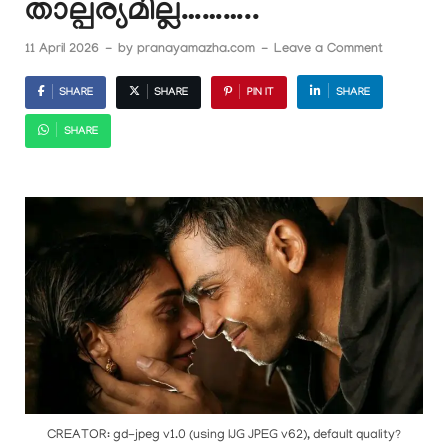
താല്പര്യമില്ല………..
11 April 2026
-
by
pranayamazha.com
-
Leave a Comment
SHARE
SHARE
PIN IT
SHARE
SHARE
CREATOR: gd-jpeg v1.0 (using IJG JPEG v62), default quality?