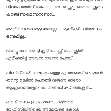
വിവാഹത്തിന് ശേഷവും ഞാൻ കൂട്ടുകാരുടെ കൂടെ
കറങ്ങണമെന്നാണോ…
അതിനെന്താ ആവാമല്ലോ… എനിക്ക്… വിരോധം
ഒന്നുമില്ല..
ടിക്കറ്റുകൾ ചുരുട്ടി കൂട്ടി വേസ്റ്റ് ബോക്സിൽ
എറിഞ്ഞിട്ട് അവൻ നടന്നു പോയി..
പിന്നീട് ഹരി ഭാര്യയും ഒത്തു എൻജോയ് ചെയ്യാൻ
തന്റെ ഉള്ളിൽ പൊങ്ങി വരുന്ന ഓരോ
ആഗ്രഹങ്ങളൊക്കെ അടക്കി കഴിഞ്ഞുകൂടി…
ഒരു ദിവസം ഉച്ചഭക്ഷണം കഴിഞ്ഞ്
ഓഫീസിലിരിക്കെ അമ്മയുടെ കോൾ