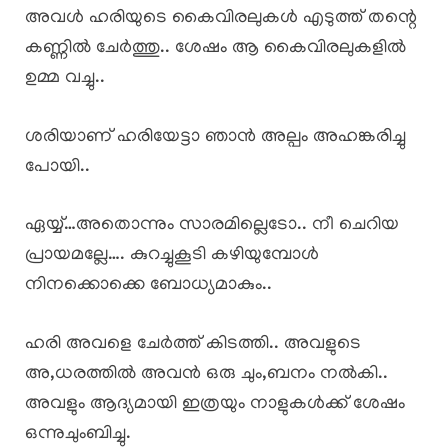
അവൾ ഹരിയുടെ കൈവിരലുകൾ എടുത്ത് തന്റെ
കണ്ണിൽ ചേർത്തു.. ശേഷം ആ കൈവിരലുകളിൽ
ഉമ്മ വച്ചു..
ശരിയാണ് ഹരിയേട്ടാ ഞാൻ അല്പം അഹങ്കരിച്ചു
പോയി..
ഏയ്യ്…അതൊന്നും സാരമില്ലെടോ.. നീ ചെറിയ
പ്രായമല്ലേ…. കുറച്ചുകൂടി കഴിയുമ്പോൾ
നിനക്കൊക്കെ ബോധ്യമാകും..
ഹരി അവളെ ചേർത്ത് കിടത്തി.. അവളുടെ
അ,ധരത്തിൽ അവൻ ഒരു ചും,ബനം നൽകി..
അവളും ആദ്യമായി ഇത്രയും നാളുകൾക്ക് ശേഷം
ഒന്നുചുംബിച്ചു.