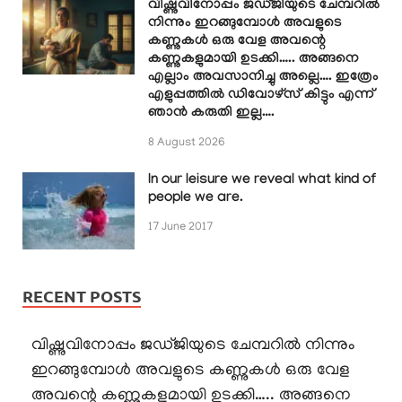
വിഷ്ണുവിനോപ്പം ജഡ്ജിയുടെ ചേമ്പറിൽ
നിന്നും ഇറങ്ങുമ്പോൾ അവളുടെ
കണ്ണുകൾ ഒരു വേള അവന്റെ
കണ്ണുകളുമായി ഉടക്കി….. അങ്ങനെ
എല്ലാം അവസാനിച്ചു അല്ലെ…. ഇത്രേം
എളുപ്പത്തിൽ ഡിവോഴ്സ് കിട്ടും എന്ന്
ഞാൻ കരുതി ഇല്ല….
8 August 2026
In our leisure we reveal what kind of
people we are.
17 June 2017
RECENT POSTS
വിഷ്ണുവിനോപ്പം ജഡ്ജിയുടെ ചേമ്പറിൽ നിന്നും
ഇറങ്ങുമ്പോൾ അവളുടെ കണ്ണുകൾ ഒരു വേള
അവന്റെ കണ്ണുകളുമായി ഉടക്കി….. അങ്ങനെ