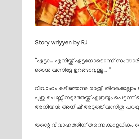
Story wriyyen by RJ
“ഏട്ടാ… എനിയ്ക്ക് ഏട്ടനോടൊന്ന് സംസ
ഞാൻ വന്നിട്ടേ ഉറങ്ങാവുള്ളു… “
വിവാഹം കഴിഞ്ഞന്നു രാത്രി തിരക്കെല്ലാം ഒ
പുതു പെണ്ണിനടുത്തേയ്ക്ക് എത്രയും പെട്ടന
അനിയൻ അനീഷ് അടുത്ത് വന്നിതു പറയു
തന്റെ വിവാഹത്തിന് തന്നെക്കാളധിക