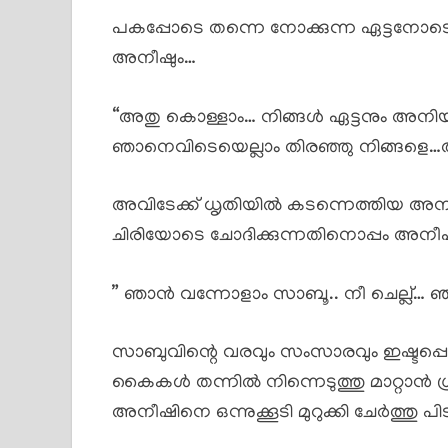
പകപ്പോടെ തന്നെ നോക്കുന്ന ഏട്ടനോടെന
അനീഷും…
“അതു കൊള്ളാം… നിങ്ങൾ ഏട്ടനും അനി
ഞാനെവിടെയെല്ലാം തിരഞ്ഞു നിങ്ങളെ…അന
അവിടേക്ക് ധൃതിയിൽ കടന്നെത്തിയ അനീ
ചിരിയോടെ ചോദിക്കുന്നതിനൊപ്പം അനീഷിന
” ഞാൻ വന്നോളാം സാബൂ.. നീ ചെല്ല്… ഞ
സാബുവിന്റെ വരവും സംസാരവും ഇഷ്ടപ
കൈകൾ തന്നിൽ നിന്നെടുത്തു മാറ്റാൻ ശ്ര
അനീഷിനെ ഒന്നുക്കൂടി മുറുക്കി ചേർത്തു പി