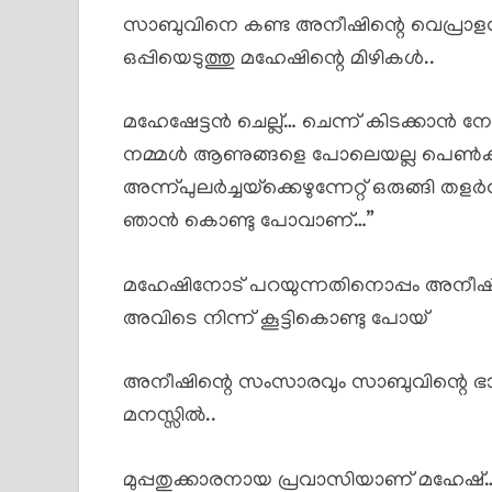
സാബുവിനെ കണ്ട അനീഷിന്റെ വെപ്രാളവു
ഒപ്പിയെടുത്തു മഹേഷിന്റെ മിഴികൾ..
മഹേഷേട്ടൻ ചെല്ല്… ചെന്ന് കിടക്കാൻ നോക്ക്
നമ്മൾ ആണുങ്ങളെ പോലെയല്ല പെൺക്കുട
അന്ന്പുലർച്ചയ്‌ക്കെഴുന്നേറ്റ് ഒരുങ്ങി തള
ഞാൻ കൊണ്ടു പോവാണ്…”
മഹേഷിനോട് പറയുന്നതിനൊപ്പം അനീഷിന
അവിടെ നിന്ന് കൂട്ടികൊണ്ടു പോയ്
അനീഷിന്റെ സംസാരവും സാബുവിന്റെ ഭാവവ
മനസ്സിൽ..
മുപ്പതുക്കാരനായ പ്രവാസിയാണ് മഹേഷ്