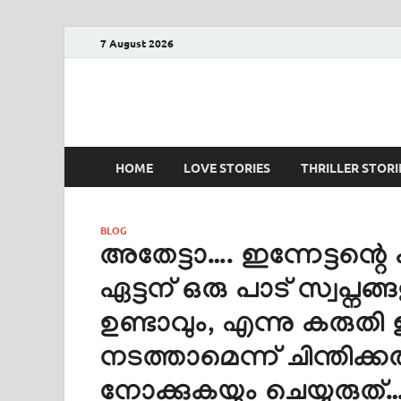
7 August 2026
PRANAYAMAZHA
The Rain of Love
HOME
LOVE STORIES
THRILLER STORI
BLOG
അതേട്ടാ…. ഇന്നേട്ടന്റെ
ഏട്ടന് ഒരു പാട് സ്വപ്നങ
ഉണ്ടാവും, എന്നു കരുതി 
നടത്താമെന്ന് ചിന്തി
നോക്കുകയും ചെയ്യരുത്…