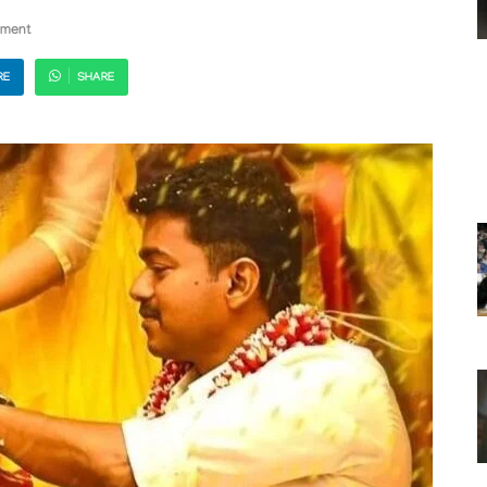
ment
RE
SHARE