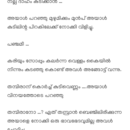
നല്ല ദാഹം കുടിക്കാൻ …
അയാൾ പറഞ്ഞു മുഴുമിക്കും മുൻപ് അയാൾ
കുടിലിന്റ പിറകിലേക്ക് നോക്കി വിളിച്ചു.
പഞ്ചമീ …
കരിയും സോപ്പും കലർന്ന വെള്ളം കൈയിൽ
നിന്നും കുടഞ്ഞു കൊണ്ട് അവൾ അങ്ങോട്ട് വന്നു.
തമ്പിരാന് കൊർച്ച് കുടിവെണ്ണം ….അയാൾ
വിനയത്തോടെ പറഞ്ഞു
തമ്പിരാനോ …? ഏത് തമ്പ്രാൻ ബെഞ്ചിലിരിക്കുന്ന
അയാളെ നോക്കി ഒരു ഭാവഭേദവുമില്ല അവൾ