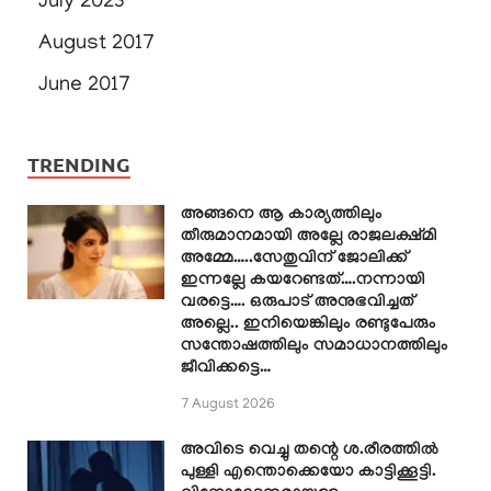
July 2023
August 2017
June 2017
TRENDING
അങ്ങനെ ആ കാര്യത്തിലും
തീരുമാനമായി അല്ലേ രാജലക്ഷ്മി
അമ്മേ…..സേതുവിന് ജോലിക്ക്
ഇന്നല്ലേ കയറേണ്ടത്….നന്നായി
വരട്ടെ…. ഒരുപാട് അനുഭവിച്ചത്
അല്ലെ.. ഇനിയെങ്കിലും രണ്ടുപേരും
സന്തോഷത്തിലും സമാധാനത്തിലും
ജീവിക്കട്ടെ…
7 August 2026
അവിടെ വെച്ചു തന്റെ ശ.രീരത്തിൽ
പുള്ളി എന്തൊക്കെയോ കാട്ടിക്കൂട്ടി.