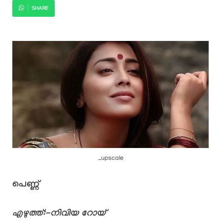
SHARE
_upscale
പെണ്ണ്
എഴുത്ത്:-നിവിയ റോയ്