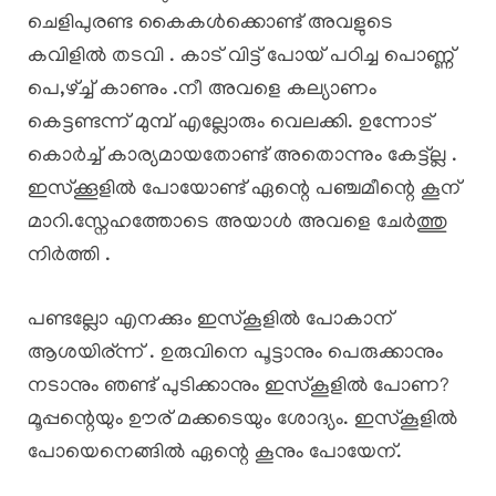
ചെളിപുരണ്ട കൈകൾക്കൊണ്ട് അവളുടെ
കവിളിൽ തടവി . കാട് വിട്ട് പോയ് പഠിച്ച പൊണ്ണ്
പെ,ഴ്ച്ച് കാണും .നീ അവളെ കല്യാണം
കെട്ടണ്ടന്ന് മുമ്പ് എല്ലോരും വെലക്കി. ഉന്നോട്
കൊർച്ച് കാര്യമായതോണ്ട് അതൊന്നും കേട്ട്ല്ല .
ഇസ്ക്കൂളിൽ പോയോണ്ട് ഏന്റെ പഞ്ചമീന്റെ കൂന്
മാറി.സ്നേഹത്തോടെ അയാൾ അവളെ ചേർത്തു
നിർത്തി .
പണ്ടല്ലോ എനക്കും ഇസ്‌കൂളിൽ പോകാന്
ആശയിര്ന്ന് . ഉരുവിനെ പൂട്ടാനും പെരുക്കാനും
നടാനും ഞണ്ട് പുടിക്കാനും ഇസ്‌കൂളിൽ പോണ?
മൂപ്പന്റെയും ഊര് മക്കടെയും ശോദ്യം. ഇസ്‌കൂളിൽ
പോയെനെങ്ങിൽ ഏന്റെ കൂനും പോയേന്.