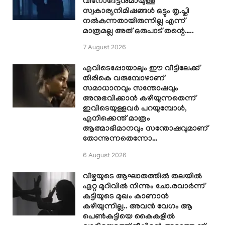
വിനോദേട്ടനുമായുള്ള
സ്വകാര്യനിമിഷങ്ങൾ ഒട്ടും തൃ.പ്തി
നൽകുന്നതായിരുന്നില്ല എന്ന്
മാത്രമല്ല അത് ഒരുപാട് തന്റെ…..
7 August 2026
എവിടെപ്പോയാലും ഈ വീട്ടിലേക്ക്
തിരികെ വരുമ്പോഴാണ്
സമാധാനവും സന്തോഷവും
അനുഭവിക്കാൻ കഴിയുന്നതെന്ന്
ഇവിടെയുള്ളവർ പറയുമ്പോൾ,
എനിക്കെന്ത് മാത്രം
ആത്മാഭിമാനവും സന്തോഷവുമാണ്
തോന്നുന്നതെന്നോ…
6 August 2026
വീഴ്ചയുടെ ആഘാതത്തിൽ തലയിൽ
ഏറ്റ മുറിവിൽ നിന്നും ചോ.രവാർന്ന്
കുട്ടിയുടെ മുഖം കാണാൻ
കഴിയുന്നില്ല.. അവൻ വേഗം ആ
പെൺകുട്ടിയെ കൈകളിൽ