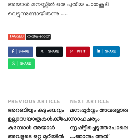
അയാൾ മനസ്സിൽ ഒരു പുതിയ പാതകൂടി
വെട്ടുന്നുണ്ടായിരുന്നു …..
TAGGED
നിവിയ റോയ്
SHARE
SHARE
PIN IT
SHARE
SHARE
PREVIOUS ARTICLE
NEXT ARTICLE
അറബിയും കുടുംബവും
മനഃപ്പൂർവ്വം അവളൊരു
ഉല്ലാസയാത്രകൾക്ക്പോ
സാഹചര്യം
കുമ്പോൾ അയാൾ
സൃഷ്ട്ടിച്ചെടുത്തപോലെ
അവളുടെ ഒറ്റ മുറിയിൽ
….ഞാനും അത്