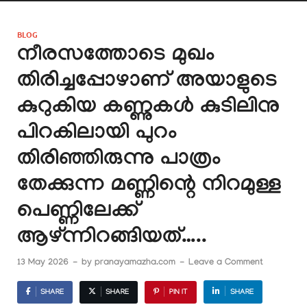
BLOG
നീരസത്തോടെ മുഖം
തിരിച്ചപ്പോഴാണ് അയാളുടെ
കുറുകിയ കണ്ണുകൾ കുടിലിനു
പിറകിലായി പുറം
തിരിഞ്ഞിരുന്നു പാത്രം
തേക്കുന്ന മണ്ണിന്റെ നിറമുള്ള
പെണ്ണിലേക്ക്
ആഴ്ന്നിറങ്ങിയത്…..
13 May 2026
-
by
pranayamazha.com
-
Leave a Comment
SHARE
SHARE
PIN IT
SHARE