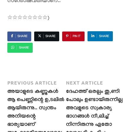
സന്തോഷവതിയാണ്..
☆☆☆☆☆☆☆☆)
SHARE
SHARE
PIN IT
SHARE
SHARE
PREVIOUS ARTICLE
NEXT ARTICLE
അയാളുടെ കണ്ണുകൾ
ദേഹത്ത് ഒരല്പം തു,ണി
ആ പെണ്ണിന്റെ ഉ,ടലിൽ
പോലും ഉണ്ടായിരുന്നില്ല
ആയിരുന്നു.. സ്വന്തം
അവളുടെ സ്വകാര്യ
അനിയന്റെ
ഭാഗങ്ങൾ നീ,ലിച്ച്
ഭാര്യയാണ്
നിന്നിരുന്നു ഏതോ