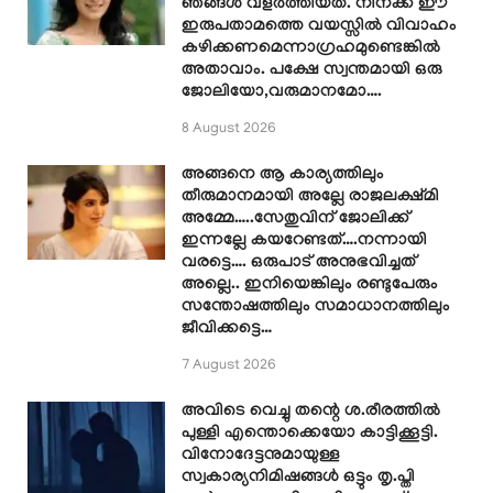
ഞങ്ങൾ വളർത്തിയത്. നിനക്ക് ഈ
ഇരുപതാമത്തെ വയസ്സിൽ വിവാഹം
കഴിക്കണമെന്നാഗ്രഹമുണ്ടെങ്കിൽ
അതാവാം. പക്ഷേ സ്വന്തമായി ഒരു
ജോലിയോ,വരുമാനമോ….
8 August 2026
അങ്ങനെ ആ കാര്യത്തിലും
തീരുമാനമായി അല്ലേ രാജലക്ഷ്മി
അമ്മേ…..സേതുവിന് ജോലിക്ക്
ഇന്നല്ലേ കയറേണ്ടത്….നന്നായി
വരട്ടെ…. ഒരുപാട് അനുഭവിച്ചത്
അല്ലെ.. ഇനിയെങ്കിലും രണ്ടുപേരും
സന്തോഷത്തിലും സമാധാനത്തിലും
ജീവിക്കട്ടെ…
7 August 2026
അവിടെ വെച്ചു തന്റെ ശ.രീരത്തിൽ
പുള്ളി എന്തൊക്കെയോ കാട്ടിക്കൂട്ടി.
വിനോദേട്ടനുമായുള്ള
സ്വകാര്യനിമിഷങ്ങൾ ഒട്ടും തൃ.പ്തി