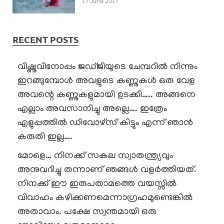
17 June 2017
RECENT POSTS
വിഷ്ണുവിനോപ്പം ജഡ്ജിയുടെ ചേമ്പറിൽ നിന്നും
ഇറങ്ങുമ്പോൾ അവളുടെ കണ്ണുകൾ ഒരു വേള
അവന്റെ കണ്ണുകളുമായി ഉടക്കി….. അങ്ങനെ
എല്ലാം അവസാനിച്ചു അല്ലെ…. ഇത്രേം
എളുപ്പത്തിൽ ഡിവോഴ്സ് കിട്ടും എന്ന് ഞാൻ
കരുതി ഇല്ല….
മോളെ… നിനക്ക് സകല സ്വാതന്ത്ര്യവും
അനുവദിച്ചു തന്നാണ് ഞങ്ങൾ വളർത്തിയത്.
നിനക്ക് ഈ ഇരുപതാമത്തെ വയസ്സിൽ
വിവാഹം കഴിക്കണമെന്നാഗ്രഹമുണ്ടെങ്കിൽ
അതാവാം. പക്ഷേ സ്വന്തമായി ഒരു