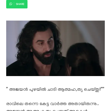
SHARE
” അജയൻ പുഴയിൽ ചാടി ആത്മഹ,ത്യ ചെയ്തു!!””
രാവിലെ തന്നെ കേട്ട വാർത്ത അതായിരുന്നു..