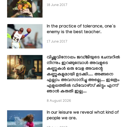
18 June 2017
In the practice of tolerance, one’s
enemy is the best teacher.
17 June 2017
വിഷ്ണുവിനോപ്പം ജഡ്ജിയുടെ ചേമ്പറിൽ
നിന്നും ഇറങ്ങുമ്പോൾ അവളുടെ
കണ്ണുകൾ ഒരു വേള അവന്റെ
കണ്ണുകളുമായി ഉടക്കി….. അങ്ങനെ
എല്ലാം അവസാനിച്ചു അല്ലെ…. ഇത്രേം
എളുപ്പത്തിൽ ഡിവോഴ്സ് കിട്ടും എന്ന്
ഞാൻ കരുതി ഇല്ല….
8 August 2026
In our leisure we reveal what kind of
people we are.