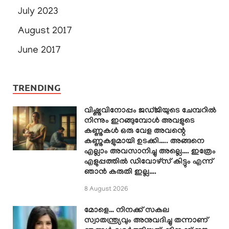
July 2023
August 2017
June 2017
TRENDING
വിഷ്ണുവിനോപ്പം ജഡ്ജിയുടെ ചേമ്പറിൽ
നിന്നും ഇറങ്ങുമ്പോൾ അവളുടെ
കണ്ണുകൾ ഒരു വേള അവന്റെ
കണ്ണുകളുമായി ഉടക്കി….. അങ്ങനെ
എല്ലാം അവസാനിച്ചു അല്ലെ…. ഇത്രേം
എളുപ്പത്തിൽ ഡിവോഴ്സ് കിട്ടും എന്ന്
ഞാൻ കരുതി ഇല്ല….
8 August 2026
മോളെ… നിനക്ക് സകല
സ്വാതന്ത്ര്യവും അനുവദിച്ചു തന്നാണ്