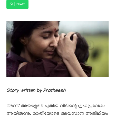
SHARE
Story written by Pratheesh
അന്ന് അയാളുടെ പുതിയ വീടിന്റെ ഗൃഹപ്രവേശം
ആയിരുന്നു, രാത്രിയോടെ അവസാന അതിഥിയും