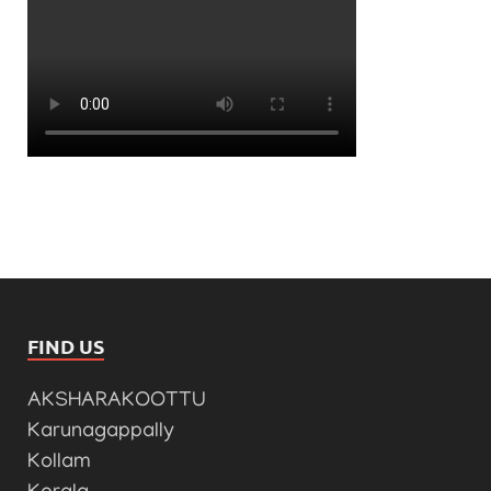
FIND US
AKSHARAKOOTTU
Karunagappally
Kollam