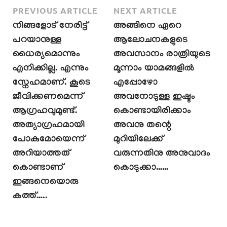
PREVIOUS ARTICLE
NEXT ARTICLE
നിങ്ങളോട് നേരിട്ട്
അങ്ങിനെ ഏറെ
പറയാനുള്ള
ആലോചനകളുടെ
ധൈര്യമൊന്നും
അവസാനം രാത്രിയുടെ
എനിക്കില്ല. എന്നും
മൂന്നാം യാമങ്ങളിൽ
സ്നേഹമാണ്. കൂടെ
എപ്പോഴോ
ജീവിക്കണമെന്ന്
അവനോടുള്ള ഇഷ്ടം
ആഗ്രഹവുമുണ്ട്.
കൊണ്ടായിരിക്കാം
അത്യാഗ്രഹമായി
അവനു തന്റെ
പോകുമോയെന്ന്
മുറിയിലേക്ക്
അറിയാത്തത്
വരുന്നതിനു അനുവാദം
കൊണ്ടാണ്
കൊടുക്കാ……
ഇങ്ങനെയൊരു
കത്ത്…..