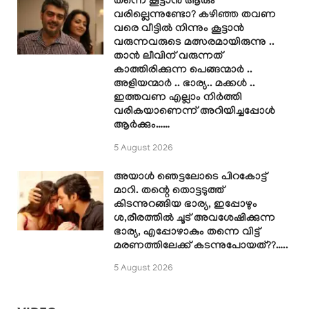
തന്നെ കൂട്ടാൻ ആരും
വരില്ലെന്നുണ്ടോ? കഴിഞ്ഞ തവണ
വരെ വീട്ടിൽ നിന്നും കൂട്ടാൻ
വരുന്നവരുടെ മത്സരമായിരുന്നു ..
താൻ ലീവിന് വരുന്നത്
കാത്തിരിക്കുന്ന പെങ്ങന്മാർ ..
അളിയന്മാർ .. ഭാര്യ.. മക്കൾ ..
ഇത്തവണ എല്ലാം നിർത്തി
വരികയാണെന്ന് അറിയിച്ചപ്പോൾ
ആർക്കും……
5 August 2026
അയാൾ ഞെട്ടലോടെ പിറകോട്ട്
മാറി. തന്റെ തൊട്ടടുത്ത്
കിടന്നുറങ്ങിയ ഭാര്യ, ഇപ്പോഴും
ശ,രീരത്തിൽ ചൂട് അവശേഷിക്കുന്ന
ഭാര്യ, എപ്പോഴാകും തന്നെ വിട്ട്
മരണത്തിലേക്ക് കടന്നുപോയത്??…..
5 August 2026