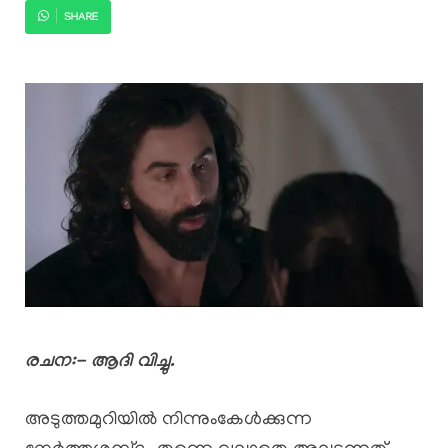
SHARE
രചന:- ആദി വിച്ചു.
അടുത്തമുറിയിൽ നിന്നുംകേൾക്കുന്ന