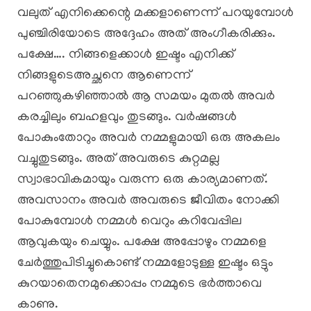
വലുത് എനിക്കെന്റെ മക്കളാണെന്ന് പറയുമ്പോൾ
പുഞ്ചിരിയോടെ അദ്ദേഹം അത് അംഗീകരിക്കും.
പക്ഷേ…. നിങ്ങളെക്കാൾ ഇഷ്ടം എനിക്ക്
നിങ്ങളുടെഅച്ഛനെ ആണെന്ന്
പറഞ്ഞുകഴിഞ്ഞാൽ ആ സമയം മുതൽ അവർ
കരച്ചിലും ബഹളവും തുടങ്ങും. വർഷങ്ങൾ
പോകുംതോറും അവർ നമ്മളുമായി ഒരു അകലം
വച്ചുതുടങ്ങും. അത് അവരുടെ കുറ്റമല്ല
സ്വാഭാവികമായും വരുന്ന ഒരു കാര്യമാണത്.
അവസാനം അവർ അവരുടെ ജീവിതം നോക്കി
പോകുമ്പോൾ നമ്മൾ വെറും കറിവേപ്പില
ആവുകയും ചെയ്യും. പക്ഷേ അപ്പോഴും നമ്മളെ
ചേർത്തുപിടിച്ചുകൊണ്ട് നമ്മളോടുള്ള ഇഷ്ടം ഒട്ടും
കുറയാതെനമുക്കൊപ്പം നമ്മുടെ ഭർത്താവെ
കാണു.