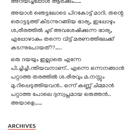
അറിയിച്ചപ്പോൾ ആർക്കും……
അയാൾ ഞെട്ടലോടെ പിറകോട്ട് മാറി. തന്റെ
തൊട്ടടുത്ത് കിടന്നുറങ്ങിയ ഭാര്യ, ഇപ്പോഴും
ശ,രീരത്തിൽ ചൂട് അവശേഷിക്കുന്ന ഭാര്യ,
എപ്പോഴാകും തന്നെ വിട്ട് മരണത്തിലേക്ക്
കടന്നുപോയത്??…..
ഒരു ദയയും ഇല്ലാതെ എന്നേ
പി.ച്ചിച്ചീ.ന്തിയവനാണ്.. എന്നെ ഒന്നനങ്ങാൻ
പറ്റാത്ത തരത്തിൽ ശ.രീരവും മ.നസ്സും
മു.റിപ്പെടുത്തിയവൻ.. ഒന്ന് കണ്ണ് ചിമ്മാൻ
പറ്റാത്ത പോലെ ദുസ്വപ്നമായ ഒരുത്തൻ..
അയാളെ……
ARCHIVES