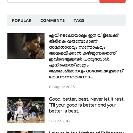
POPULAR
COMMENTS
TAGS
എവിടെപ്പോയാലും ഈ വീട്ടിലേക്ക്
തിരികെ വരുമ്പോഴാണ്
സമാധാനവും സന്തോഷവും
അനുഭവിക്കാൻ കഴിയുന്നതെന്ന്
ഇവിടെയുള്ളവർ പറയുമ്പോൾ,
എനിക്കെന്ത് മാത്രം
ആത്മാഭിമാനവും സന്തോഷവുമാണ്
തോന്നുന്നതെന്നോ…
6 August 2026
Good, better, best. Never let it rest.
‘Til your good is better and your
better is best.
17 June 2017