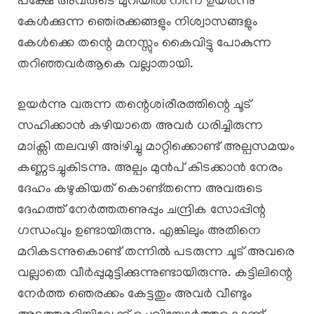
പക്ഷേ അവരുടെ മുറിയിൽ നിന്ന് ഉയർന്നു
കേൾക്കുന്ന ഞെiരക്കങ്ങളും നിശ്വാസങ്ങളും
കേൾക്കെ തന്റെ മനസ്സും കൈവിട്ടു പോകുന്ന
തറിഞ്ഞവർആകെ വല്ലാതായി.
ഉയർന്നു വരുന്ന തന്റെശiരീരത്തിന്റെ ചൂട്
സഹിക്കാൻ കഴിയാതെ അവർ ധരിച്ചിരുന്ന
മാiക്സി തലവഴി അiഴിച്ചു മാറ്റിക്കൊണ്ട് അല്പസമയം
കണ്ണടച്ചുകിടന്നു. അല്പം മുൻപ് കിടക്കാൻ നേരം
ദേഹം കഴുകിയത് കൊണ്ട്തന്നെ അവരുടെ
ദേഹത്ത് നേർത്തതണുപ്പും ചന്ദ്രിക സോപ്പിന്റ
ഗന്ധംവും ഉണ്ടായിരുന്നു. എങ്കിലും അതിനെ
മറികടന്നുകൊണ്ട് തന്നിൽ പടരുന്ന ചൂട് അവരെ
വല്ലാതെ വീർപ്പുമുട്ടിക്കുന്നുണ്ടായിരുന്നു. കട്ടിലിന്റെ
നേർത്ത ഞെരക്കം കേട്ടതും അവർ വീണ്ടും