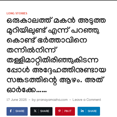
LONG STORIES
ഒരുകാലത്ത് മകൻ അടുത്ത
മുറിയിലുണ്ട് എന്ന് പറഞ്ഞു
കൊണ്ട് ഭർത്താവിനെ
തന്നിൽനിന്ന്
തള്ളിമാറ്റിതിരിഞ്ഞുകിടന്ന
പ്പോൾ അദ്ദേഹത്തിനുണ്ടായ
സങ്കടത്തിന്റെ ആഴം. അത്
ഓർക്കേ……
17 June 2025
-
by
pranayamazha.com
-
Leave a Comment
SHARE
SHARE
PIN IT
SHARE