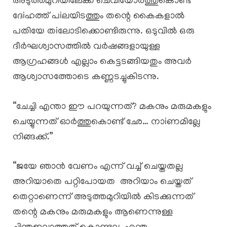
അടുത്തമുറിയിലേക്ക് ചെവിയോർത്തുകൊണ്ട്
ദേiഹത്ത് പiലയിടത്തും തന്റെ കൈകളാൽ
പതിയേ തiലോടിക്കൊണ്ടിരുന്നു. ഒടുവിൽ ഒരു
ദീർഘശ്വാസത്തിൽ വർഷങ്ങളായുള്ള
ആഗ്രഹങ്ങൾ എല്ലാം കെട്ടടങ്ങിയതും അവർ
ആശ്വാസത്തോടെ കണ്ണടച്ചുകിടന്നു.
“ചേച്ചി എന്താ ഈ പറയുന്നത്? മകനും മരുമകളും
ചെയ്യുന്നത് ഓർത്തുകൊണ്ട് ഛേ… നാiണമില്ലേ
നിങ്ങക്ക്.”
“ജയേ ഞാൻ വേണം എന്ന് വച്ച് ചെയ്തതല്ല
അറിയാതെ പറ്റിപോയത അറിയാം ചെയ്തത്
തെറ്റാണെന്ന് അടുത്തമുറിയിൽ കിടക്കുന്നത്
തന്റെ മകനും മരുമകളും ആണെന്നുള്ള