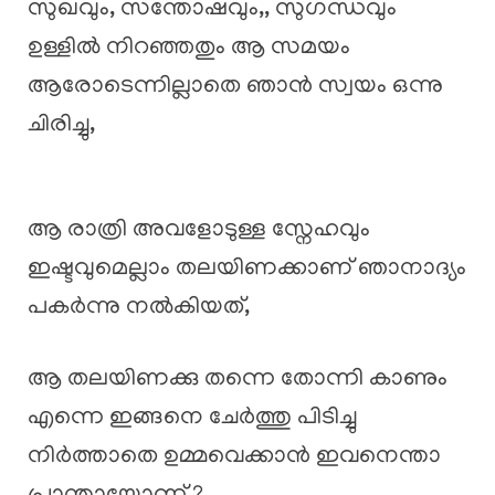
സുഖവും, സന്തോഷവും,, സുഗന്ധവും
ഉള്ളിൽ നിറഞ്ഞതും ആ സമയം
ആരോടെന്നില്ലാതെ ഞാൻ സ്വയം ഒന്നു
ചിരിച്ചു,
ആ രാത്രി അവളോടുള്ള സ്നേഹവും
ഇഷ്ടവുമെല്ലാം തലയിണക്കാണ് ഞാനാദ്യം
പകർന്നു നൽകിയത്,
ആ തലയിണക്കു തന്നെ തോന്നി കാണും
എന്നെ ഇങ്ങനെ ചേർത്തു പിടിച്ചു
നിർത്താതെ ഉമ്മവെക്കാൻ ഇവനെന്താ