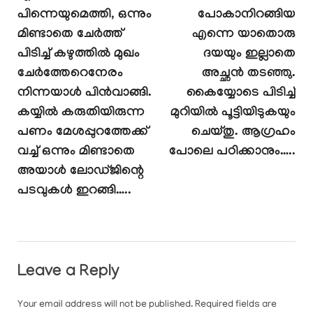
പിന്നെയുമെത്തി, ഒന്നും
പോകാനിറങ്ങിയ
മിണ്ടാതെ ചേർത്ത്
എന്നെ യാതൊരു
പിടിച്ച് കഴുത്തിൽ മുഖം
ദയയും ഇല്ലാതെ
ചേർത്തേറെനേരം
അച്ഛൻ തടഞ്ഞു.
നിന്നയാൾ പിൻവാങ്ങി.
കൈയ്യോടെ പിടിച്ച്
കയ്യിൽ കരുതിയിരുന്ന
മുറിയിൽ പൂട്ടിയിടുകയും
പണം മേശപ്പുറത്തേക്ക്
ചെയ്തു. ആഗ്രഹം
വച്ച് ഒന്നും മിണ്ടാതെ
പോലെ പഠിക്കാനും…..
അയാൾ ലോഡ്ജിന്റെ
പടവുകൾ ഇറങ്ങി…..
Leave a Reply
Your email address will not be published.
Required fields are