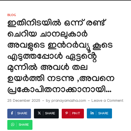
BLOG
ഇതിനിടയിൽ ഒന്ന് രണ്ട്
ചെറിയ ചാനലുകാർ
അവളുടെ ഇൻറർവ്യൂ കൂടെ
എടുത്തപ്പോൾ ഏട്ടൻ്റെ
മുന്നിൽ അവൾ തല
ഉയർത്തി നടന്നു ,അവനെ
പ്രകോപിതനാക്കാനായി…
25 December 2025
-
by
pranayamazha.com
-
Leave a Comment
SHARE
SHARE
PIN IT
SHARE
SHARE