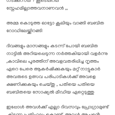
നടക്കുന്നത് ? കൂടെപ്പിറപ്പ്
സ്നേഹമില്ലാത്തവനാണവൻ ,,
അമ്മ കൊടുത്ത ഓട്ടോ കൂലിയും വാങ്ങി ബബിത
റോഡിലേയ്ക്കിറങ്ങി
ദിവങ്ങളും മാസങ്ങളും കടന്ന് പോയി ബബിത
നാട്ടിൽ അറിയപ്പെടുന്ന നർത്തകിയായി വളർന്നു
,കാവിലെ പൂരത്തിന് അവളവതരിപ്പിച്ച നൃത്തം
ഏറെ പേരെ ആകർഷിക്കുകയും മറ്റ് നാട്ടുകാർ
അവരുടെ ഉത്സവ പരിപാടികൾക്ക് അവളെ
ക്ഷണിക്കുകയും ചെയ്തു , പതിയെ പതിയെ
ബബിതയെ സോഷ്യൽ മീഡിയ ഏറ്റെടുത്തു
ഇപ്പോൾ അവൾക്ക് എല്ലാ ദിവസവും പ്രോഗ്രാമുണ്ട്