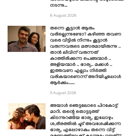
നടന്നു…
6 August 2026
തന്നെ കൂട്ടാൻ ആരും
വരില്ലെന്നുണ്ടോ? കഴിഞ്ഞ തവണ
വരെ വീട്ടിൽ നിന്നും കൂട്ടാൻ
വരുന്നവരുടെ മത്സരമായിരുന്നു ..
താൻ ലീവിന് വരുന്നത്
കാത്തിരിക്കുന്ന പെങ്ങന്മാർ ..
അളിയന്മാർ .. ഭാര്യ.. മക്കൾ ..
ഇത്തവണ എല്ലാം നിർത്തി
വരികയാണെന്ന് അറിയിച്ചപ്പോൾ
ആർക്കും……
5 August 2026
അയാൾ ഞെട്ടലോടെ പിറകോട്ട്
മാറി. തന്റെ തൊട്ടടുത്ത്
കിടന്നുറങ്ങിയ ഭാര്യ, ഇപ്പോഴും
ശ,രീരത്തിൽ ചൂട് അവശേഷിക്കുന്ന
ഭാര്യ, എപ്പോഴാകും തന്നെ വിട്ട്