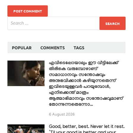
POPULAR
COMMENTS
TAGS
എവിടെപ്പോയാലും ഈ വീട്ടിലേക്ക്
തിരികെ വരുമ്പോഴാണ്
സമാധാനവും സന്തോഷവും
അനുഭവിക്കാൻ കഴിയുന്നതെന്ന്
ഇവിടെയുള്ളവർ പറയുമ്പോൾ,
എനിക്കെന്ത് മാത്രം
ആത്മാഭിമാനവും സന്തോഷവുമാണ്
തോന്നുന്നതെന്നോ…
6 August 2026
Good, better, best. Never let it rest.