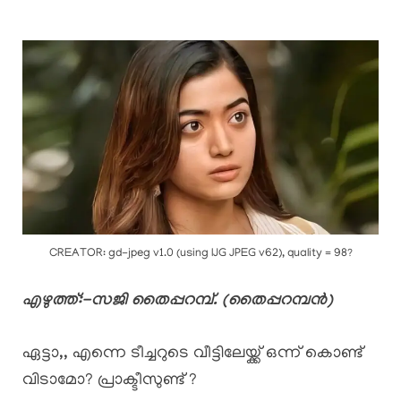
CREATOR: gd-jpeg v1.0 (using IJG JPEG v62), quality = 98?
എഴുത്ത്:-സജി തൈപ്പറമ്പ്. (തൈപ്പറമ്പൻ)
ഏട്ടാ,, എന്നെ ടീച്ചറുടെ വീട്ടിലേയ്ക്ക് ഒന്ന് കൊണ്ട്
വിടാമോ? പ്രാക്ടീസുണ്ട് ?