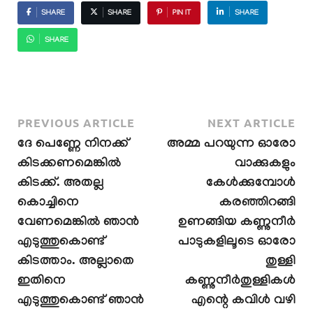
SHARE
SHARE
PIN IT
SHARE
SHARE
PREVIOUS ARTICLE
NEXT ARTICLE
ദേ പെണ്ണേ നിനക്ക്
അമ്മ പറയുന്ന ഓരോ
കിടക്കണമെങ്കിൽ
വാക്കുകളും
കിടക്ക്. അതല്ല
കേൾക്കുമ്പോൾ
കൊച്ചിനെ
കരഞ്ഞിറങ്ങി
വേണമെങ്കിൽ ഞാൻ
ഉണങ്ങിയ കണ്ണുനീർ
എടുത്തുകൊണ്ട്
പാടുകളിലൂടെ ഓരോ
കിടത്താം. അല്ലാതെ
തുള്ളി
ഇതിനെ
കണ്ണുനീർതുള്ളികൾ
എടുത്തുകൊണ്ട് ഞാൻ
എന്റെ കവിൾ വഴി