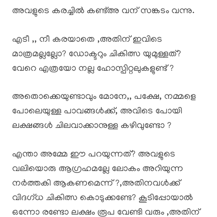
അവളുടെ കരച്ചിൽ കണ്ട്അ വന് സങ്കടം വന്നു.
എടീ ,, നീ കരയാതെ ,അതിന് ഇവിടെ
മാത്രമല്ലല്ലോ? ഡോക്ടറും ചികിത്സ യുമുള്ളത്?
വേറെ എത്രയോ നല്ല ഹോസ്പിറ്റലുകളുണ്ട് ?
അതൊക്കെയുണ്ടാവും മോനേ,, പക്ഷേ, നമ്മളെ
പോലെയുള്ള പാവങ്ങൾക്ക്, അവിടെ പോയി
ലക്ഷങ്ങൾ ചിലവാക്കാനുള്ള കഴിവുണ്ടോ ?
എന്താ അമ്മേ ഈ പറയുന്നത്? അവളുടെ
വലിയൊരു ആഗ്രഹമല്ലേ ലോകം അറിയുന്ന
നർത്തകി ആകണമെന്ന് ?,അതിനവൾക്ക്
വിദഗ്ധ ചികിത്സ കൊടുക്കണ്ടേ? കൂടിപ്പോയാൽ
ഒന്നോ രണ്ടോ ലക്ഷം രൂപ വേണ്ടി വരും ,അതിന്