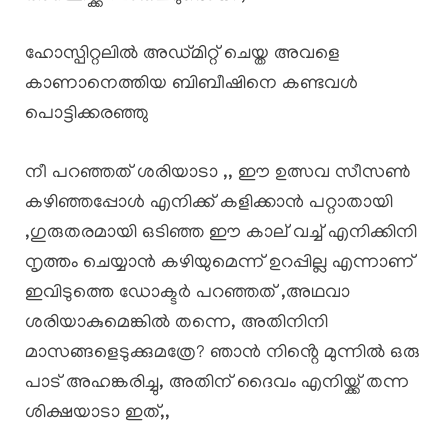
ഹോസ്പിറ്റലിൽ അഡ്മിറ്റ് ചെയ്ത അവളെ
കാണാനെത്തിയ ബിബീഷിനെ കണ്ടവൾ
പൊട്ടിക്കരഞ്ഞു
നീ പറഞ്ഞത് ശരിയാടാ ,, ഈ ഉത്സവ സീസൺ
കഴിഞ്ഞപ്പോൾ എനിക്ക് കളിക്കാൻ പറ്റാതായി
,ഗുരുതരമായി ഒടിഞ്ഞ ഈ കാല് വച്ച് എനിക്കിനി
നൃത്തം ചെയ്യാൻ കഴിയുമെന്ന് ഉറപ്പില്ല എന്നാണ്
ഇവിടുത്തെ ഡോക്ടർ പറഞ്ഞത് ,അഥവാ
ശരിയാകുമെങ്കിൽ തന്നെ, അതിനിനി
മാസങ്ങളെടുക്കുമത്രേ? ഞാൻ നിൻ്റെ മുന്നിൽ ഒരു
പാട് അഹങ്കരിച്ചു, അതിന് ദൈവം എനിയ്ക്ക് തന്ന
ശിക്ഷയാടാ ഇത്,,