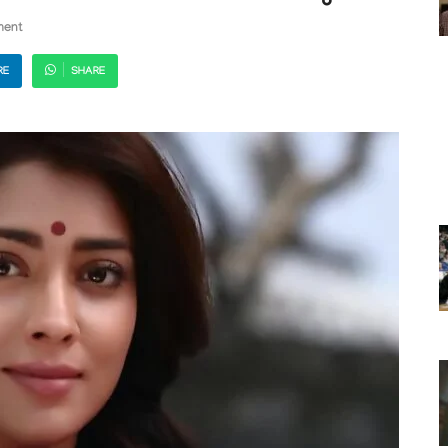
ment
RE
SHARE