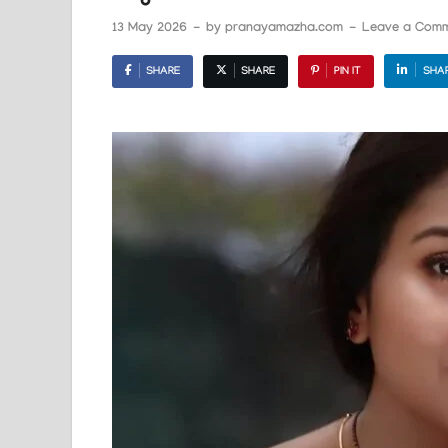
13 May 2026
-
by
pranayamazha.com
-
Leave a Com
SHARE
SHARE
PIN IT
SHA