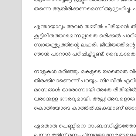
ആഘോഷിച്ചിട്ടേ ഉള്ളൂ… അതിനാണ് ജീവനെന
തന്നെ ആയിരിക്കണമെന്ന് ആഗ്രഹിച്ചു. 
എന്തായാലും അവർ തമ്മിൽ പിരിയാൻ തീര
കൂട്ടിലിരുത്താമെന്നല്ലാതെ ഒരിക്കൽ പാ
സ്വാതന്ത്ര്യത്തിന്റെ ലഹരി. ജീവിതത്ത
ഞാൻ പാറാൻ പഠിപ്പിച്ചിട്ടുണ്ട്. വൈകാതെ
നാളുകൾ മറിഞ്ഞു. മകളുടെ യാതൊരു വിവര
തിരക്കിലാണെന്ന് പറയും. നിലവിൽ എവിടെ
മാസങ്ങൾ ഓരോന്നായി അതേ രീതിയിൽ ക
വരാനുള്ള നേരവുമായി. അല്ല! അവളൊര
കൊതിയോടെ കാത്തിരിക്കുകയാണ് ഞാ
ഏതൊരു പെണ്ണിനെ സംബന്ധിച്ചിടത്തോ
പ്രസവത്തിന് മുമ്പും പിമ്പുമുള്ള നേരങ