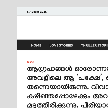
6 August 2026
PRANAYAMAZHA
The Rain of Love
HOME
LOVE STORIES
THRILLER STORI
BLOG
ആഗ്രഹങ്ങൾ ഓരോന്നായി 
അവളിലെ ആ ‘പക്ഷേ’, ഞാ
തന്നെയായിരുന്നു. വിവ
കഴിഞ്ഞപ്പോഴേക്കും അവ
മടുത്തിരിക്കുന്നു. പി