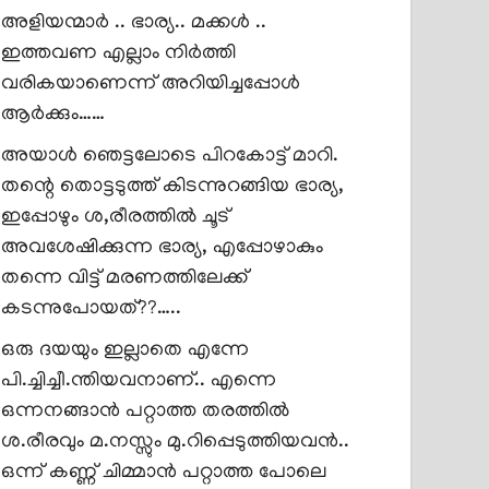
അളിയന്മാർ .. ഭാര്യ.. മക്കൾ ..
ഇത്തവണ എല്ലാം നിർത്തി
വരികയാണെന്ന് അറിയിച്ചപ്പോൾ
ആർക്കും……
അയാൾ ഞെട്ടലോടെ പിറകോട്ട് മാറി.
തന്റെ തൊട്ടടുത്ത് കിടന്നുറങ്ങിയ ഭാര്യ,
ഇപ്പോഴും ശ,രീരത്തിൽ ചൂട്
അവശേഷിക്കുന്ന ഭാര്യ, എപ്പോഴാകും
തന്നെ വിട്ട് മരണത്തിലേക്ക്
കടന്നുപോയത്??…..
ഒരു ദയയും ഇല്ലാതെ എന്നേ
പി.ച്ചിച്ചീ.ന്തിയവനാണ്.. എന്നെ
ഒന്നനങ്ങാൻ പറ്റാത്ത തരത്തിൽ
ശ.രീരവും മ.നസ്സും മു.റിപ്പെടുത്തിയവൻ..
ഒന്ന് കണ്ണ് ചിമ്മാൻ പറ്റാത്ത പോലെ