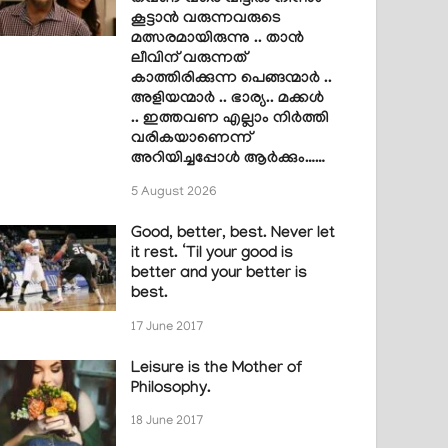
കൂട്ടാൻ വരുന്നവരുടെ
മത്സരമായിരുന്നു .. താൻ
ലീവിന് വരുന്നത്
കാത്തിരിക്കുന്ന പെങ്ങന്മാർ ..
അളിയന്മാർ .. ഭാര്യ.. മക്കൾ
.. ഇത്തവണ എല്ലാം നിർത്തി
വരികയാണെന്ന്
അറിയിച്ചപ്പോൾ ആർക്കും……
5 August 2026
Good, better, best. Never let
it rest. ‘Til your good is
better and your better is
best.
17 June 2017
Leisure is the Mother of
Philosophy.
18 June 2017