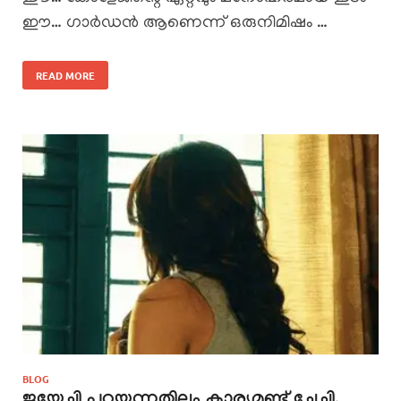
ഈ… ഗാർഡൻ ആണെന്ന് ഒരുനിമിഷം …
READ MORE
BLOG