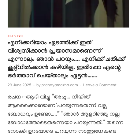
LIFESTYLE
എനിക്കറിയാം ഏടത്തിക്ക് ഇത്
വിശ്വസിക്കാൻ പ്രയാസമാണെന്ന്
എന്നാലും ഞാൻ പറയും…. എനിക്ക് ചതിക്ക്
കൂട്ട്നിൽക്കാൻ കഴിയില്ല. ഇതിപ്പോ എന്റെ
ഭർത്താവ് ചെയ്താലും ഏട്ടൻ…….
29 June 2025
-
by
pranayamazha.com
-
Leave a Comment
രചന:-ആദി വിച്ചു “അപ്പു… നീയിത്
ആരെക്കൊണ്ടാണ് പറയുന്നതെന്ന് വല്ല
ബോധവും ഉണ്ടോ…..” “ഞാൻ ആളറിഞ്ഞു നല്ല
ബോധത്തോടെതന്നെയാ പറയുന്നത്.” തന്നെ
നോക്കി ഉറപ്പോടെ പറയുന്ന നാത്തൂനേകണ്ട