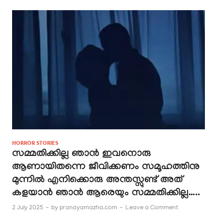
HORROR STORIES
സമ്മതിക്കില്ല ഞാൻ ഇവനൊരു
ആണായിതന്നെ ജീവിക്കണം സമൂഹത്തിനു
മുന്നിൽ എനിക്കൊരു അന്തസ്സുണ്ട് അത്
കളയാൻ ഞാൻ ആരെയും സമ്മതിക്കില്ല…..
2 July 2025
-
by
pranayamazha.com
-
Leave a Comment