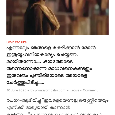
LOVE STORIES
എന്നാലും ഞങ്ങളെ രക്ഷിക്കാൻ മോൻ
ഇത്രയുംവലിയകാര്യം ചെയ്യണ.
മായിരുന്നോ…. .ഭയത്തോടെ
തന്നെനോക്കുന്ന മാധവനെകണ്ടതും
ഇരുവരും പുഞ്ചിരിയോടെ അയാളെ
ചേർത്തുപിടിച്ചു…..
30 June 2025
-
by
pranayamazha.com
-
Leave a Comment
രചന:-ആദിവിച്ചു “ഇവളെയെന്നല്ല ഒരുസ്ത്രീയെയും
എനിക്ക് ഭാര്യയായി കാണാൻ