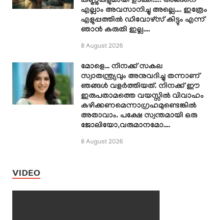
കണ്ണുകളുമായി ഉടക്കി….. അങ്ങനെ
എല്ലാം അവസാനിച്ചു അല്ലെ…. ഇത്രേം
എളുപ്പത്തിൽ ഡിവോഴ്സ് കിട്ടും എന്ന്
ഞാൻ കരുതി ഇല്ല….
8 August 2026
മോളെ… നിനക്ക് സകല
സ്വാതന്ത്ര്യവും അനുവദിച്ചു തന്നാണ്
ഞങ്ങൾ വളർത്തിയത്. നിനക്ക് ഈ
ഇരുപതാമത്തെ വയസ്സിൽ വിവാഹം
കഴിക്കണമെന്നാഗ്രഹമുണ്ടെങ്കിൽ
അതാവാം. പക്ഷേ സ്വന്തമായി ഒരു
ജോലിയോ,വരുമാനമോ….
8 August 2026
VIDEO