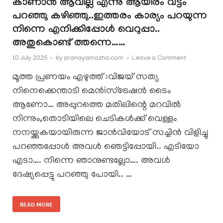
കാണാൻ ആവില്ല എന്നു ആയിരം വട്ടം
പറഞ്ഞു കഴിഞ്ഞു..ഇത്തരം കാര്യം പറയുന്ന
നിന്നെ എനിക്കിപ്പോൾ വെറുപ്പാ..
അതുകൊണ്ട് ത്തന്നെ……
10 July 2025
-
by
pranayamazha.com
-
Leave a Comment
മൂത്ത പ്രണയം എഴുത്ത് :വിജയ് സത്യ
നിനെക്കെന്താടി മെൻiസ്‌ട്രേഷൻ ടൈം
ആണോ… അപ്പുറത്തെ മതിലിന്റെ മറവിൽ
നിന്നും,തൊടിയിലെ ചെടികൾക്ക് വെള്ളം
നനയ്ക്കുകയായിരുന്ന ജാൻവിയോട് സച്ചിൻ വിളിച്ചു
പറഞ്ഞപ്പോൾ അവൾ ഞെട്ടിപ്പോയി.. എടിയോ
എടാ…. നിന്നെ ഞാനുണ്ടല്ലോ…. അവൾ
ദേഷ്യപ്പെട്ടു പറഞ്ഞു പോയി.. …
READ MORE