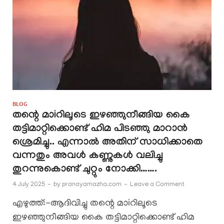
BLOG
തന്റെ മാiറിലൂടെ ഇഴഞ്ഞുനീങ്ങിയ കൈ
തട്ടിമാറ്റിക്കൊണ്ട് ഹിമ പിടഞ്ഞു മാറാൻ
ശ്രെമിച്ചു.. എന്നാൽ അതിന് സാധിക്കാതെ
വന്നതും അവൾ കണ്ണുകൾ വലിച്ചു
തുറന്നുകൊണ്ട് ചുറ്റും നോക്കി…….
4 July 2025
-
by
pranayamazha.com
-
Leave a Comment
എഴുത്ത്:-ആദിവിച്ചു തന്റെ മാiറിലൂടെ
ഇഴഞ്ഞുനീങ്ങിയ കൈ തട്ടിമാറ്റിക്കൊണ്ട് ഹിമ