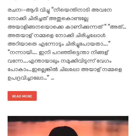
രചന:-ആദി വിച്ചു “നീയെന്തിനാടി അവനേ
നോക്കി ചിരിച്ചത് അതുകൊണ്ടല്ലേ
അയാളിങ്ങനയൊക്കെ കാണിക്കുന്നത് “ “അത്…
അതയാള് നമ്മളെ നോക്കി ചിരിച്ചപ്പോൾ
അറിയാതെ എന്നോടും ചിരിച്ചുപോയതാ….”
“നന്നായി…. ഇനി പറഞ്ഞിട്ടെന്താ നിങ്ങള്
വന്നേ….എന്തായാലും നമുക്കിവിടുന്ന് വേഗം
പോകാം…ഇല്ലെങ്കിൽ ചിലപ്പോ അയാള് നമ്മളെ
ഉപദ്രവിച്ചാലോ…” …
READ MORE