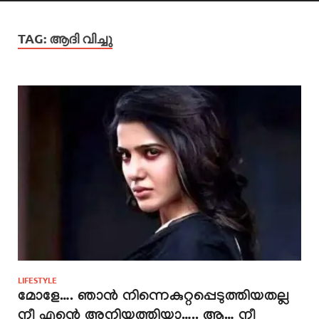
TAG:
ആദി വിച്ചു
LIFESTYLE
മോളേ…. ഞാൻ നിന്നെകുറ്റപ്പെടുത്തിയതല്ല
നീ എന്റെ അനിയത്തിയാ….. ആ… നീ