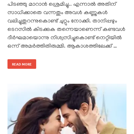
പിടഞ്ഞു മാറാൻ ശ്രെമിച്ചു.. എന്നാൽ അതിന്
സാധിക്കാതെ വന്നതും അവൾ കണ്ണുകൾ
വലിച്ചുതുറന്നുകൊണ്ട് ചുറ്റും നോക്കി. താനിപ്പഴും
ടെറസിൽ കിടക്കുക തന്നെയാണെന്ന് കണ്ടവൾ
ദീർഘമായൊന്നു നിശ്വസിച്ചുകൊണ്ട് നെറ്റിയിൽ
ഒന്ന് അമർത്തിതിരുമ്മി. ആകാശത്തിലേക്ക് …
READ MORE