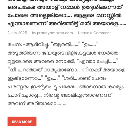
ജയേച്ചി പറയുന്നതിലും കാര്യമുണ്ട് ചേച്ചി.
ഒരുപക്ഷേ അയാള് നമ്മൾ ഉദ്ദേശിക്കുന്നത്
പോലെ അല്ലെങ്കിലോ…. ആളുടെ മനസ്സിൽ
എന്താണെന്ന് അറിഞ്ഞിട്ട് മതി അയാളെ……
2 July 2025
-
by
pranayamazha.com
-
Leave a Comment
രചന:-ആദിവിച്ചു. “ആരതി……” “ഉം…..”
അടുത്തിരുന്ന ജയയുടെവിളികേട്ടവൾ നേർത്ത
മൂളലോടെ അവരെ നോക്കി. “എന്താ ചേച്ചീ……”
“നീ പറഞ്ഞത് സത്യമാണോ… നിനക്ക് അയാളെ
ഇഷ്ട്ടാണോ…” “ഉം….” “ശരി….രണ്ട് പേരും
പരസ്പരം ഇഷ്ട്ടപെട്ടു പക്ഷേ… ഞാനൊരു കാര്യം
ചോദിച്ചോട്ടെ… നിന്റെ ജോലിഎന്താണെന്ന്
അവന് അറിയാമോ…. …
READ MORE