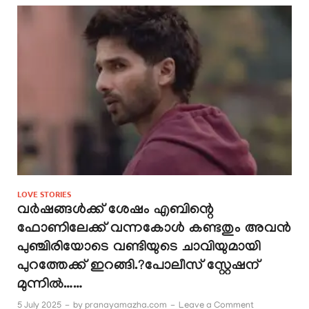
LOVE STORIES
വർഷങ്ങൾക്ക് ശേഷം എബിന്റെ
ഫോണിലേക്ക് വന്നകോൾ കണ്ടതും അവൻ
പുഞ്ചിരിയോടെ വണ്ടിയുടെ ചാവിയുമായി
പുറത്തേക്ക് ഇറങ്ങി.?പോലീസ് സ്റ്റേഷന്
മുന്നിൽ……
5 July 2025
-
by
pranayamazha.com
-
Leave a Comment