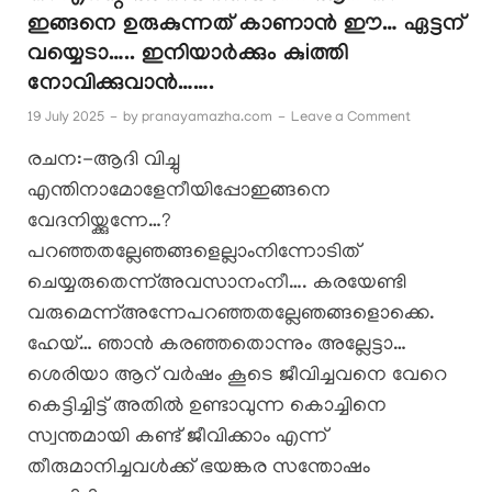
ഇങ്ങനെ ഉരുകുന്നത് കാണാൻ ഈ… ഏട്ടന്
വയ്യെടാ….. ഇനിയാർക്കും കുiത്തി
നോവിക്കുവാൻ…….
19 July 2025
-
by
pranayamazha.com
-
Leave a Comment
രചന:-ആദി വിച്ചു
എന്തിനാമോളേനീയിപ്പോഇങ്ങനെ
വേദനിയ്ക്കുന്നേ…?
പറഞ്ഞതല്ലേഞങ്ങളെല്ലാംനിന്നോടിത്
ചെയ്യരുതെന്ന്അവസാനംനീ…. കരയേണ്ടി
വരുമെന്ന്അന്നേപറഞ്ഞതല്ലേഞങ്ങളൊക്കെ.
ഹേയ്… ഞാൻ കരഞ്ഞതൊന്നും അല്ലേട്ടാ…
ശെരിയാ ആറ് വർഷം കൂടെ ജീവിച്ചവനെ വേറെ
കെട്ടിച്ചിട്ട് അതിൽ ഉണ്ടാവുന്ന കൊച്ചിനെ
സ്വന്തമായി കണ്ട് ജീവിക്കാം എന്ന്
തീരുമാനിച്ചവൾക്ക് ഭയങ്കര സന്തോഷം