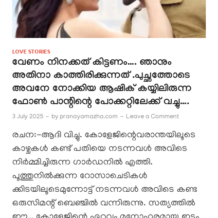
LOVE STORIES
വേണം നിനക്കത് കിട്ടണം…. ഞാനും
അതിനാ കാത്തിരിക്കുന്നത് .പുച്ഛത്തോടെ
അവനേ നോക്കിയ ആഷിക് കയ്യിലിരുന്ന
ഫോൺ പാന്റിന്റെ പോക്കറ്റിലേക്ക് വച്ചു….
3 July 2025
-
by
pranayamazha.com
-
Leave a Comment
രചന:-ആദി വിച്ചു. കോളേജിന്റെവരാന്തയിലൂടെ
കാഴ്ചകൾ കണ്ട് പതിയെ നടന്നവൾ അവിടെ
നിർമ്മിച്ചിരുന്ന ഗാർഡനിൽ എത്തി.
പൂത്തുനിൽക്കുന്ന റോസാചെടികൾ
ക്കിടയിലൂടെമുന്നോട്ട് നടന്നവൾ അവിടെ കണ്ട
ഒരുസിമന്റ് ബെഞ്ചിൽ വന്നിരുന്നു. സത്യത്തിൽ
ഈ… കോളേജിന്റെ ഏറ്റവും മനോഹരമായ ഇടം