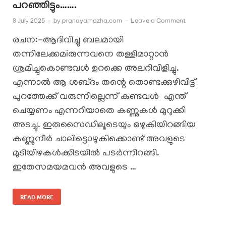
പറഞ്ഞിട്ടും…….
8 July 2025
-
by
pranayamazha.com
-
Leave a Comment
രചന:-ആദിവിച്ചു ബലമായി
തന്നിലേക്കമiരുന്നവനെ തള്ളിമാറ്റാൻ
ശ്രമിച്ചുകൊണ്ടവൾ ഉറക്കെ അലറിവിളിച്ചു.
എന്നാൽ ആ ശബ്‍ദം തന്റെ തൊണ്ടക്കുഴിവിട്ട്
പുറത്തേക്ക് വരുന്നില്ലെന്ന് കണ്ടവൾ എന്ത്
ചെയ്യണം എന്നറിയാതെ കണ്ണുകൾ മുറുക്കി
അടച്ചു. ഇരുസൈഡിലൂടെയും ഒഴുകിയിറങ്ങിയ
കണ്ണുനീർ ചാലിട്ടൊഴുകിക്കൊണ്ട് അവളുടെ
മുടിയിഴകൾക്കിടയിൽ പടർന്നിറങ്ങി.
ഇതേസമയമവൻ അവളുടെ …
READ MORE