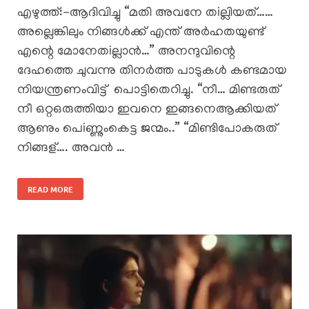
എഴുത്ത്:-ആദിവിച്ചു “മതി അവനേ തiല്ലിയത്……
അല്ലെങ്കിലും നിങ്ങൾക്ക് എന്ത് അർഹതയുണ്ട്
എന്റെ മോനേതiല്ലാൻ…” അനന്ദുവിന്റെ
ദേഹത്തെ ചുവന്നു തിനർത്ത പാടുകൾ കണ്ടമായ
നിയന്ത്രണംവിട്ട് പൊട്ടിതെറിച്ചു. “നീ… മിണ്ടരുത്
നീ ഒറ്റഒരുത്തിയാ ഇവനെ ഇങ്ങനെആക്കിയത്
ആണും പെiണ്ണുംകെട്ട ജന്മം..” “മിണ്ടിപോകരുത്
നിങ്ങള്…. അവൻ …
READ MORE