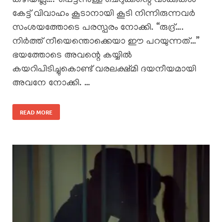
കഴിയില്ല….”പെട്ടന്നുള്ള ചെറുക്കന്റെ വാക്കുകൾ
കേട്ട് വിവാഹം കൂടാനായി കൂടി നിന്നിരുന്നവർ
സംശയത്തോടെ പരസ്പരം നോക്കി. “രുദ്ര്….
നിർത്ത് നീയെന്തൊക്കെയാ ഈ പറയുന്നത്…”
ഭയത്തോടെ അവന്റെ കയ്യിൽ
കയറിപിടിച്ചുകൊണ്ട് വരലക്ഷ്മി ദയനീയമായി
അവനേ നോക്കി. …
READ MORE