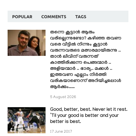
POPULAR
COMMENTS
TAGS
തന്നെ കൂട്ടാൻ ആരും
വരില്ലെന്നുണ്ടോ? കഴിഞ്ഞ തവണ
വരെ വീട്ടിൽ നിന്നും കൂട്ടാൻ
വരുന്നവരുടെ മത്സരമായിരുന്നു ..
താൻ ലീവിന് വരുന്നത്
കാത്തിരിക്കുന്ന പെങ്ങന്മാർ ..
അളിയന്മാർ .. ഭാര്യ.. മക്കൾ ..
ഇത്തവണ എല്ലാം നിർത്തി
വരികയാണെന്ന് അറിയിച്ചപ്പോൾ
ആർക്കും……
5 August 2026
Good, better, best. Never let it rest.
‘Til your good is better and your
better is best.
17 June 2017