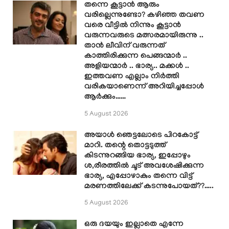
തന്നെ കൂട്ടാൻ ആരും
വരില്ലെന്നുണ്ടോ? കഴിഞ്ഞ തവണ
വരെ വീട്ടിൽ നിന്നും കൂട്ടാൻ
വരുന്നവരുടെ മത്സരമായിരുന്നു ..
താൻ ലീവിന് വരുന്നത്
കാത്തിരിക്കുന്ന പെങ്ങന്മാർ ..
അളിയന്മാർ .. ഭാര്യ.. മക്കൾ ..
ഇത്തവണ എല്ലാം നിർത്തി
വരികയാണെന്ന് അറിയിച്ചപ്പോൾ
ആർക്കും……
5 August 2026
അയാൾ ഞെട്ടലോടെ പിറകോട്ട്
മാറി. തന്റെ തൊട്ടടുത്ത്
കിടന്നുറങ്ങിയ ഭാര്യ, ഇപ്പോഴും
ശ,രീരത്തിൽ ചൂട് അവശേഷിക്കുന്ന
ഭാര്യ, എപ്പോഴാകും തന്നെ വിട്ട്
മരണത്തിലേക്ക് കടന്നുപോയത്??…..
5 August 2026
ഒരു ദയയും ഇല്ലാതെ എന്നേ