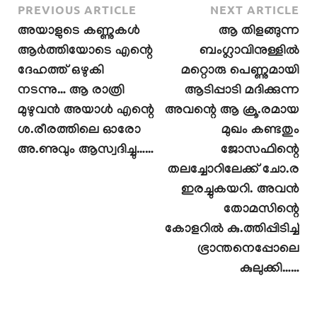
PREVIOUS ARTICLE
NEXT ARTICLE
അയാളുടെ കണ്ണുകൾ
ആ തിളങ്ങുന്ന
ആർത്തിയോടെ എന്റെ
ബംഗ്ലാവിനുള്ളിൽ
ദേഹത്ത് ഒഴുകി
മറ്റൊരു പെണ്ണുമായി
നടന്നു… ആ രാത്രി
ആടിപ്പാടി മദിക്കുന്ന
മുഴുവൻ അയാൾ എന്റെ
അവന്റെ ആ ക്രൂ.രമായ
ശ.രീരത്തിലെ ഓരോ
മുഖം കണ്ടതും
അ.ണുവും ആസ്വദിച്ചു……
ജോസഫിന്റെ
തലച്ചോറിലേക്ക് ചോ.ര
ഇരച്ചുകയറി. അവൻ
തോമസിന്റെ
കോളറിൽ കു.ത്തിപ്പിടിച്ച്
ഭ്രാന്തനെപ്പോലെ
കുലുക്കി……