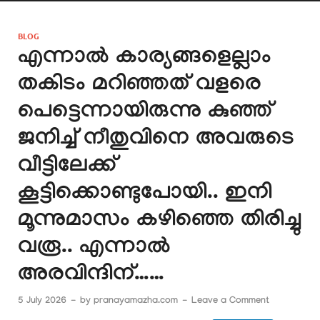
BLOG
എന്നാൽ കാര്യങ്ങളെല്ലാം
തകിടം മറിഞ്ഞത് വളരെ
പെട്ടെന്നായിരുന്നു കുഞ്ഞ്
ജനിച്ച് നീതുവിനെ അവരുടെ
വീട്ടിലേക്ക്
കൂട്ടിക്കൊണ്ടുപോയി.. ഇനി
മൂന്നുമാസം കഴിഞ്ഞെ തിരിച്ചു
വരൂ.. എന്നാൽ
അരവിന്ദിന്……
5 July 2026
-
by
pranayamazha.com
-
Leave a Comment