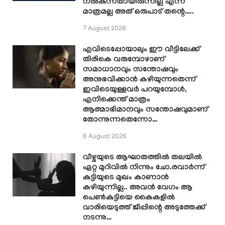
നൽകുന്നതായിരുന്നില്ല എന്ന്
മാത്രമല്ല അത് ഒരുപാട് തന്റെ…..
7 August 2026
എവിടെപ്പോയാലും ഈ വീട്ടിലേക്ക്
തിരികെ വരുമ്പോഴാണ്
സമാധാനവും സന്തോഷവും
അനുഭവിക്കാൻ കഴിയുന്നതെന്ന്
ഇവിടെയുള്ളവർ പറയുമ്പോൾ,
എനിക്കെന്ത് മാത്രം
ആത്മാഭിമാനവും സന്തോഷവുമാണ്
തോന്നുന്നതെന്നോ…
6 August 2026
വീഴ്ചയുടെ ആഘാതത്തിൽ തലയിൽ
ഏറ്റ മുറിവിൽ നിന്നും ചോ.രവാർന്ന്
കുട്ടിയുടെ മുഖം കാണാൻ
കഴിയുന്നില്ല.. അവൻ വേഗം ആ
പെൺകുട്ടിയെ കൈകളിൽ
വാരിയെടുത്ത് ജീപ്പിന്റെ അടുത്തേക്ക്
നടന്നു…