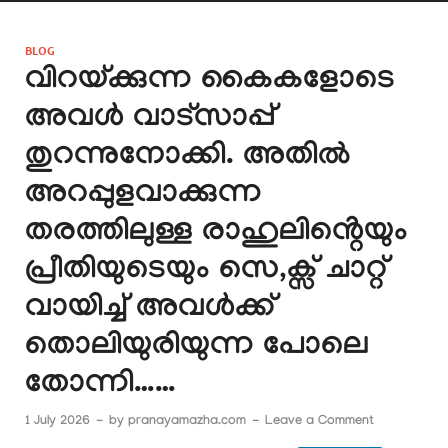
BLOG
വിറയ്ക്കുന്ന കൈകളോടെ
അവൾ വാട്സാപ്പ്
തുറന്നുനോക്കി. അതിൽ
അറപ്പുളവാക്കുന്ന
തരത്തിലുള്ള രാഹുലിൻ്റെയും
പ്രീതിയുടെയും സെ,ക്സ് ചാറ്റ്
വായിച്ച് അവൾക്ക്
തൊലിയുരിയുന്ന പോലെ
തോന്നി……
1 July 2026
-
by
pranayamazha.com
-
Leave a Comment