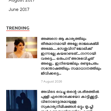
August 2017
June 2017
TRENDING
അങ്ങനെ ആ കാര്യത്തിലും
തീരുമാനമായി അല്ലേ രാജലക്ഷ്മി
അമ്മേ…..സേതുവിന് ജോലിക്ക്
ഇന്നല്ലേ കയറേണ്ടത്….നന്നായി
വരട്ടെ…. ഒരുപാട് അനുഭവിച്ചത്
അല്ലെ.. ഇനിയെങ്കിലും രണ്ടുപേരും
സന്തോഷത്തിലും സമാധാനത്തിലും
ജീവിക്കട്ടെ…
7 August 2026
അവിടെ വെച്ചു തന്റെ ശ.രീരത്തിൽ
പുള്ളി എന്തൊക്കെയോ കാട്ടിക്കൂട്ടി.
വിനോദേട്ടനുമായുള്ള
സ്വകാര്യനിമിഷങ്ങൾ ഒട്ടും തൃ.പ്തി