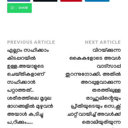
SHARE
PREVIOUS ARTICLE
NEXT ARTICLE
എല്ലാം സഹിക്കാം
വിറയ്ക്കുന്ന
കിടപ്പറയിൽ
കൈകളോടെ അവൾ
ഉള്ള.അയാളുടെ
വാട്സാപ്പ്
ചെയ്തികളാണ്
തുറന്നുനോക്കി. അതിൽ
സഹിക്കാൻ
അറപ്പുളവാക്കുന്ന
പറ്റാത്തത്..
തരത്തിലുള്ള
ശരീരത്തിലെ മൃദുല
രാഹുലിൻ്റെയും
ഭാഗങ്ങളിൽ മുഴുവൻ
പ്രീതിയുടെയും സെ,ക്സ്
അയാൾ ക,ടിച്ചു
ചാറ്റ് വായിച്ച് അവൾക്ക്
പ,റിക്കും…..
തൊലിയുരിയുന്ന