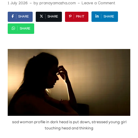
1 July 2026
-
by
pranayamazha.com
-
Leave a Comment
SHARE
SHARE
PIN IT
SHARE
SHARE
sad woman profile in dark head is put down, stressed young girl
touching head and thinking