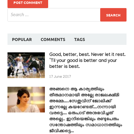
POPULAR
COMMENTS
TAGS
Good, better, best. Never let it rest.
‘Til your good is better and your
better is best.
17 June 2017
അങ്ങനെ ആ കാര്യത്തിലും
തീരുമാനമായി അല്ലേ രാജലക്ഷ്മി
അമ്മേ…..സേതുവിന് ജോലിക്ക്
ഇന്നല്ലേ കയറേണ്ടത്….നന്നായി
വരട്ടെ…. ഒരുപാട് അനുഭവിച്ചത്
അല്ലെ.. ഇനിയെങ്കിലും രണ്ടുപേരും
സന്തോഷത്തിലും സമാധാനത്തിലും
ജീവിക്കട്ടെ…