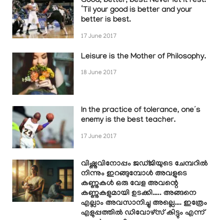
Good, better, best. Never let it rest.
‘Til your good is better and your
better is best.
17 June 2017
Leisure is the Mother of Philosophy.
18 June 2017
In the practice of tolerance, one’s
enemy is the best teacher.
17 June 2017
വിഷ്ണുവിനോപ്പം ജഡ്ജിയുടെ ചേമ്പറിൽ
നിന്നും ഇറങ്ങുമ്പോൾ അവളുടെ
കണ്ണുകൾ ഒരു വേള അവന്റെ
കണ്ണുകളുമായി ഉടക്കി….. അങ്ങനെ
എല്ലാം അവസാനിച്ചു അല്ലെ…. ഇത്രേം
എളുപ്പത്തിൽ ഡിവോഴ്സ് കിട്ടും എന്ന്