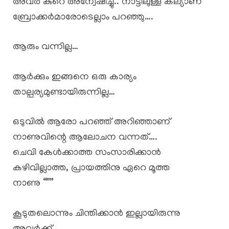
അവർ കുറെ അന്വേഷിച്ചു.. നാട്ടിലുള്ള കല്യാണ
ബ്രോക്കർമാരോടെല്ലാം പറഞ്ഞു….
ആരും വന്നില്ല…
ആർക്കും ഇങ്ങനെ ഒരു കാര്യം
താല്പര്യമുണ്ടായിരുന്നില്ല…
ഒടുവിൽ ആരോ പറഞ്ഞ് അറിഞ്ഞാണ്
നാണുവിന്റെ ആലോചന വന്നത്….
ചെവി കേൾക്കാത്ത സംസാരിക്കാൻ
കഴിവില്ലാത്ത, പ്രായത്തിനു ഏറെ മൂത്ത
നാണു “””
കൂടുതലൊന്നും ചിന്തിക്കാൻ ഇല്ലായിരുന്നു