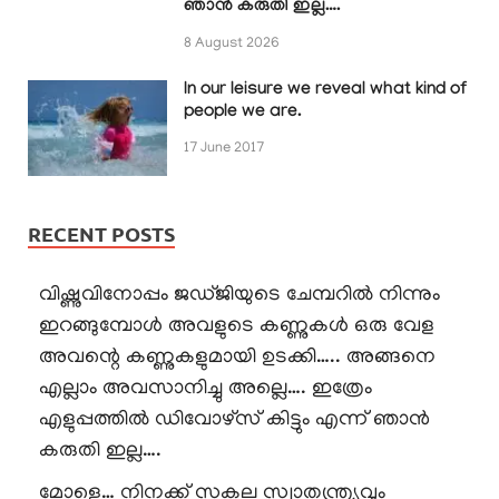
ഞാൻ കരുതി ഇല്ല….
8 August 2026
In our leisure we reveal what kind of
people we are.
17 June 2017
RECENT POSTS
വിഷ്ണുവിനോപ്പം ജഡ്ജിയുടെ ചേമ്പറിൽ നിന്നും
ഇറങ്ങുമ്പോൾ അവളുടെ കണ്ണുകൾ ഒരു വേള
അവന്റെ കണ്ണുകളുമായി ഉടക്കി….. അങ്ങനെ
എല്ലാം അവസാനിച്ചു അല്ലെ…. ഇത്രേം
എളുപ്പത്തിൽ ഡിവോഴ്സ് കിട്ടും എന്ന് ഞാൻ
കരുതി ഇല്ല….
മോളെ… നിനക്ക് സകല സ്വാതന്ത്ര്യവും