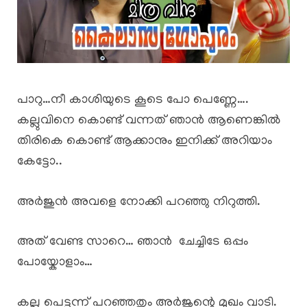
പാറു…നീ കാശിയുടെ കൂടെ പോ പെണ്ണേ….
കല്ലുവിനെ കൊണ്ട് വന്നത് ഞാൻ ആണെങ്കിൽ
തിരികെ കൊണ്ട് ആക്കാനും ഇനിക്ക് അറിയാം
കേട്ടോ..
അർജുൻ അവളെ നോക്കി പറഞ്ഞു നിറുത്തി.
അത് വേണ്ട സാറെ… ഞാൻ ചേച്ചിടേ ഒപ്പം
പോയ്കോളാം…
കല്ലു പെട്ടന്ന് പറഞ്ഞതും അർജുന്റെ മുഖം വാടി.