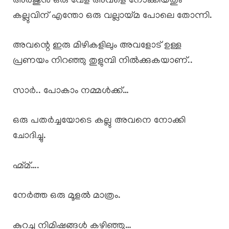
അർജുൻ ഒരു വേള അവളെ നോക്കിയതും
കല്ലുവിന് എന്തോ ഒരു വല്ലായ്മ പോലെ തോന്നി.
അവന്റെ ഇരു മിഴികളിലും അവളോട് ഉള്ള
പ്രണയം നിറഞ്ഞു തുളുമ്പി നിൽക്കുകയാണ്..
സാർ.. പോകാം നമ്മൾക്ക്…
ഒരു പതർച്ചയോടെ കല്ലു അവനെ നോക്കി
ചോദിച്ചു.
ഹ്മ്മ്….
നേർത്ത ഒരു മൂളൽ മാത്രം.
കുറച്ചു നിമിഷങ്ങൾ കഴിഞ്ഞു…