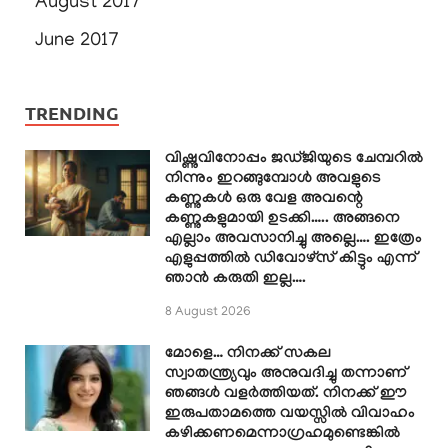
August 2017
June 2017
TRENDING
വിഷ്ണുവിനോപ്പം ജഡ്ജിയുടെ ചേമ്പറിൽ
നിന്നും ഇറങ്ങുമ്പോൾ അവളുടെ
കണ്ണുകൾ ഒരു വേള അവന്റെ
കണ്ണുകളുമായി ഉടക്കി….. അങ്ങനെ
എല്ലാം അവസാനിച്ചു അല്ലെ…. ഇത്രേം
എളുപ്പത്തിൽ ഡിവോഴ്സ് കിട്ടും എന്ന്
ഞാൻ കരുതി ഇല്ല….
8 August 2026
മോളെ… നിനക്ക് സകല
സ്വാതന്ത്ര്യവും അനുവദിച്ചു തന്നാണ്
ഞങ്ങൾ വളർത്തിയത്. നിനക്ക് ഈ
ഇരുപതാമത്തെ വയസ്സിൽ വിവാഹം
കഴിക്കണമെന്നാഗ്രഹമുണ്ടെങ്കിൽ