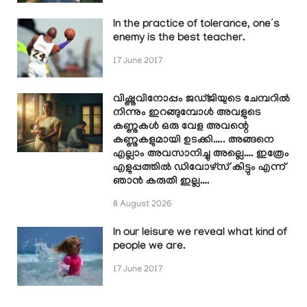
In the practice of tolerance, one’s
enemy is the best teacher.
17 June 2017
വിഷ്ണുവിനോപ്പം ജഡ്ജിയുടെ ചേമ്പറിൽ
നിന്നും ഇറങ്ങുമ്പോൾ അവളുടെ
കണ്ണുകൾ ഒരു വേള അവന്റെ
കണ്ണുകളുമായി ഉടക്കി….. അങ്ങനെ
എല്ലാം അവസാനിച്ചു അല്ലെ…. ഇത്രേം
എളുപ്പത്തിൽ ഡിവോഴ്സ് കിട്ടും എന്ന്
ഞാൻ കരുതി ഇല്ല….
8 August 2026
In our leisure we reveal what kind of
people we are.
17 June 2017