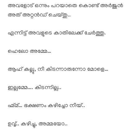
അവളോട് ഒന്നും പറയാതെ കൊണ്ട് അർജുൻ
അത് അറ്റൻഡ് ചെയ്തു..
എന്നിട്ട് അവളുടെ കാതിലേക്ക് ചേർത്തു.
ഹെലോ അമ്മേ…
ആഹ് കല്ലു, നീ കിടന്നാരുന്നോ മോളെ…
ഇല്ലമ്മേ…. കിടന്നില്ല..
ഹ്മ്മ്… ഭക്ഷണം കഴിച്ചോ നീയ്..
ഉവ്വ്.. കഴിച്ചു, അമ്മയോ..