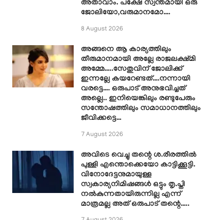
അതാവാം. പക്ഷേ സ്വന്തമായി ഒരു
ജോലിയോ,വരുമാനമോ….
8 August 2026
അങ്ങനെ ആ കാര്യത്തിലും
തീരുമാനമായി അല്ലേ രാജലക്ഷ്മി
അമ്മേ…..സേതുവിന് ജോലിക്ക്
ഇന്നല്ലേ കയറേണ്ടത്….നന്നായി
വരട്ടെ…. ഒരുപാട് അനുഭവിച്ചത്
അല്ലെ.. ഇനിയെങ്കിലും രണ്ടുപേരും
സന്തോഷത്തിലും സമാധാനത്തിലും
ജീവിക്കട്ടെ…
7 August 2026
അവിടെ വെച്ചു തന്റെ ശ.രീരത്തിൽ
പുള്ളി എന്തൊക്കെയോ കാട്ടിക്കൂട്ടി.
വിനോദേട്ടനുമായുള്ള
സ്വകാര്യനിമിഷങ്ങൾ ഒട്ടും തൃ.പ്തി
നൽകുന്നതായിരുന്നില്ല എന്ന്
മാത്രമല്ല അത് ഒരുപാട് തന്റെ…..