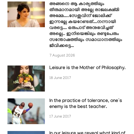
അങ്ങനെ ആ കാര്യത്തിലും
തീരുമാനമായി അല്ലേ രാജലക്ഷ്മി
അമ്മേ…..സേതുവിന് ജോലിക്ക്
ഇന്നല്ലേ കയറേണ്ടത്….നന്നായി
വരട്ടെ…. ഒരുപാട് അനുഭവിച്ചത്
അല്ലെ.. ഇനിയെങ്കിലും രണ്ടുപേരും
സന്തോഷത്തിലും സമാധാനത്തിലും
ജീവിക്കട്ടെ…
7 August 2026
Leisure is the Mother of Philosophy.
18 June 2017
In the practice of tolerance, one’s
enemy is the best teacher.
17 June 2017
In our leisure we reveal what kind of