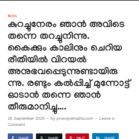
BLOG
കുറച്ചുനേരം ഞാൻ അവിടെ
തന്നെ തറച്ചുനിന്നു.
കൈക്കും കാലിനും ചെറിയ
രീതിയിൽ വിറയൽ
അനുഭവപ്പെടുന്നുണ്ടായിരു
ന്നു. രണ്ടും കൽപ്പിച്ച് മുന്നോട്ട്
ഓടാൻ തന്നെ ഞാൻ
തീരുമാനിച്ചു….
25 September 2025
-
by
pranayamazha.com
-
Leave a
Comment
SHARE
SHARE
PIN IT
SHARE