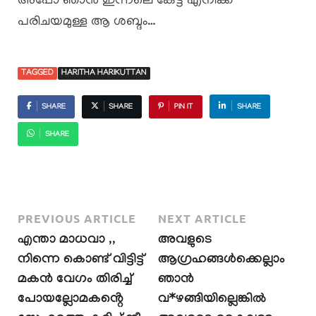
അപ്പോ ഞാൻ ഇന്നലെ കേട്ട എനിക്ക്
പരിചയമുള്ള ആ ശബ്ദം…
TAGGED
HARITHA HARIKUTTAN
SHARE
SHARE
PIN IT
SHARE
SHARE
PREVIOUS ARTICLE
NEXT ARTICLE
എന്താ മാധവാ ,,
അവളുടെ
നിന്നെ കൊണ്ട് വിട്ടിട്ട്
ആഗ്രഹങ്ങൾക്കെല്ലാം
മകൻ വേഗം തിരിച്ച്
ഞാൻ
പോയല്ലോമകൻ്റെ
വ*ഴങ്ങിയില്ലെങ്കിൽ