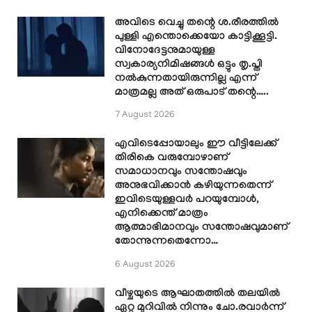
അവിടെ വെച്ചു തന്റെ ശ.രീരത്തിൽ
പുള്ളി എന്തൊക്കെയോ കാട്ടിക്കൂട്ടി.
വിനോദേട്ടനുമായുള്ള
സ്വകാര്യനിമിഷങ്ങൾ ഒട്ടും തൃ.പ്തി
നൽകുന്നതായിരുന്നില്ല എന്ന്
മാത്രമല്ല അത് ഒരുപാട് തന്റെ…..
7 August 2026
എവിടെപ്പോയാലും ഈ വീട്ടിലേക്ക്
തിരികെ വരുമ്പോഴാണ്
സമാധാനവും സന്തോഷവും
അനുഭവിക്കാൻ കഴിയുന്നതെന്ന്
ഇവിടെയുള്ളവർ പറയുമ്പോൾ,
എനിക്കെന്ത് മാത്രം
ആത്മാഭിമാനവും സന്തോഷവുമാണ്
തോന്നുന്നതെന്നോ…
6 August 2026
വീഴ്ചയുടെ ആഘാതത്തിൽ തലയിൽ
ഏറ്റ മുറിവിൽ നിന്നും ചോ.രവാർന്ന്