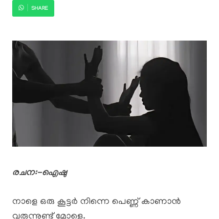
SHARE
രചന:-ഐഷു
നാളെ ഒരു കൂട്ടർ നിന്നെ പെണ്ണ് കാണാൻ
വരുന്നുണ്ട് മോളെ.