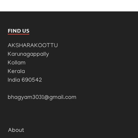
FIND US
AKSHARAKOOTTU
Karunagappally
Kollam
Kerala
India 690542
bhagyam3031@gmail.com
About