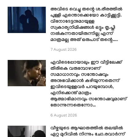
അവിടെ വെച്ചു തന്റെ ശ.രീരത്തിൽ
പുള്ളി എന്തൊക്കെയോ കാട്ടിക്കൂട്ടി.
വിനോദേട്ടനുമായുള്ള
സ്വകാര്യനിമിഷങ്ങൾ ഒട്ടും തൃ.പ്തി
നൽകുന്നതായിരുന്നില്ല എന്ന്
മാത്രമല്ല അത് ഒരുപാട് തന്റെ…..
7 August 2026
എവിടെപ്പോയാലും ഈ വീട്ടിലേക്ക്
തിരികെ വരുമ്പോഴാണ്
സമാധാനവും സന്തോഷവും
അനുഭവിക്കാൻ കഴിയുന്നതെന്ന്
ഇവിടെയുള്ളവർ പറയുമ്പോൾ,
എനിക്കെന്ത് മാത്രം
ആത്മാഭിമാനവും സന്തോഷവുമാണ്
തോന്നുന്നതെന്നോ…
6 August 2026
വീഴ്ചയുടെ ആഘാതത്തിൽ തലയിൽ
ഏറ്റ മുറിവിൽ നിന്നും ചോ.രവാർന്ന്