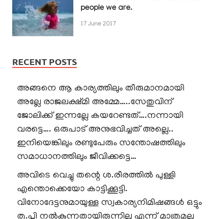
people we are.
17 June 2017
RECENT POSTS
അങ്ങനെ ആ കാര്യത്തിലും തീരുമാനമായി
അല്ലേ രാജലക്ഷ്മി അമ്മേ…..സേതുവിന്
ജോലിക്ക് ഇന്നല്ലേ കയറേണ്ടത്….നന്നായി
വരട്ടെ…. ഒരുപാട് അനുഭവിച്ചത് അല്ലെ..
ഇനിയെങ്കിലും രണ്ടുപേരും സന്തോഷത്തിലും
സമാധാനത്തിലും ജീവിക്കട്ടെ…
അവിടെ വെച്ചു തന്റെ ശ.രീരത്തിൽ പുള്ളി
എന്തൊക്കെയോ കാട്ടിക്കൂട്ടി.
വിനോദേട്ടനുമായുള്ള സ്വകാര്യനിമിഷങ്ങൾ ഒട്ടും
തൃ.പ്തി നൽകുന്നതായിരുന്നില്ല എന്ന് മാത്രമല്ല