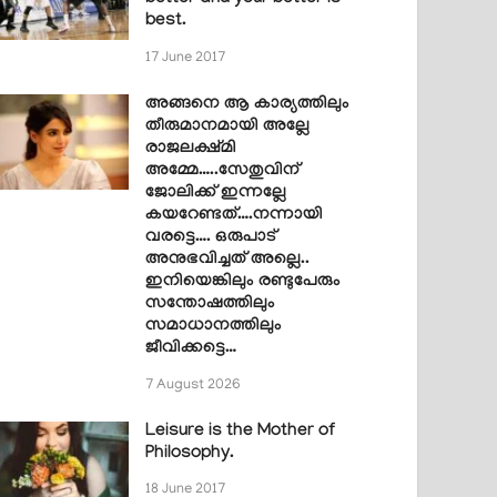
best.
17 June 2017
അങ്ങനെ ആ കാര്യത്തിലും
തീരുമാനമായി അല്ലേ
രാജലക്ഷ്മി
അമ്മേ…..സേതുവിന്
ജോലിക്ക് ഇന്നല്ലേ
കയറേണ്ടത്….നന്നായി
വരട്ടെ…. ഒരുപാട്
അനുഭവിച്ചത് അല്ലെ..
ഇനിയെങ്കിലും രണ്ടുപേരും
സന്തോഷത്തിലും
സമാധാനത്തിലും
ജീവിക്കട്ടെ…
7 August 2026
Leisure is the Mother of
Philosophy.
18 June 2017