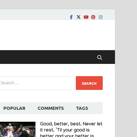
POPULAR
COMMENTS
TAGS
Good, better, best. Never let
it rest. ‘Til your good is
better and your better is