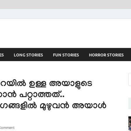
ES
LONG STORIES
FUN STORIES
HORROR STORIES
്പറയിൽ ഉള്ള അയാളുടെ
ൻ പറ്റാത്തത്..
ാ*ഗങ്ങളിൽ മുഴുവൻ അയാൾ
Comment