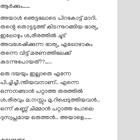
ആർക്കും……
അയാൾ ഞെട്ടലോടെ പിറകോട്ട് മാറി.
തന്റെ തൊട്ടടുത്ത് കിടന്നുറങ്ങിയ ഭാര്യ,
ഇപ്പോഴും ശ,രീരത്തിൽ ചൂട്
അവശേഷിക്കുന്ന ഭാര്യ, എപ്പോഴാകും
തന്നെ വിട്ട് മരണത്തിലേക്ക്
കടന്നുപോയത്??…..
ഒരു ദയയും ഇല്ലാതെ എന്നേ
പി.ച്ചിച്ചീ.ന്തിയവനാണ്.. എന്നെ
ഒന്നനങ്ങാൻ പറ്റാത്ത തരത്തിൽ
ശ.രീരവും മ.നസ്സും മു.റിപ്പെടുത്തിയവൻ..
ഒന്ന് കണ്ണ് ചിമ്മാൻ പറ്റാത്ത പോലെ
ദുസ്വപ്നമായ ഒരുത്തൻ.. അയാളെ……