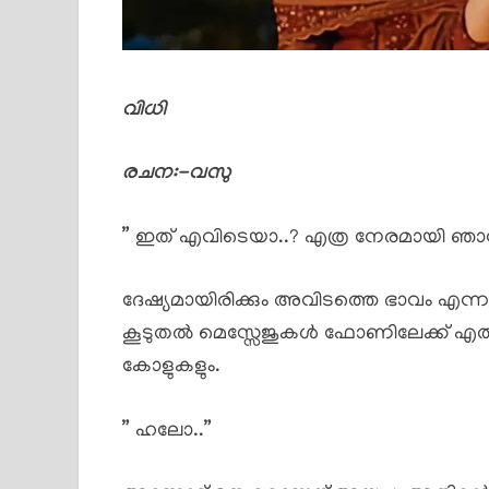
വിധി
രചന:-വസു
” ഇത്‌ എവിടെയാ..? എത്ര നേരമായി ഞാൻ കാ
ദേഷ്യമായിരിക്കും അവിടത്തെ ഭാവം എ
കൂടുതൽ മെസ്സേജുകൾ ഫോണിലേക്ക് എത്
കോളുകളും.
” ഹലോ..”