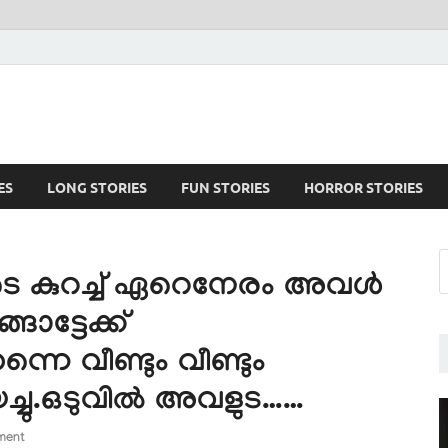
ES
LONG STORIES
FUN STORIES
HORROR STORIES
െ കുറച്ച് ഏറെനേരം അവൾ
ോട്ടേക്ക്
നെ വീണ്ടും വീണ്ടും
ച്ചു.ഒടുവിൽ അവളുട……
ment