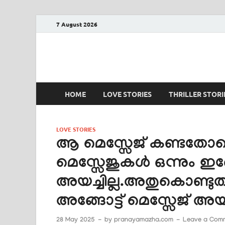
7 August 2026
PRANAYAMAZHA
The Rain of Love
HOME
LOVE STORIES
THRILLER STORI
LOVE STORIES
ആ മെസ്സേജ് കണ്ടതോട
മെസ്സേജുകൾ ഒന്നും ഇങ്ങ
അയച്ചില്ല.അതുകൊണ്ടുതന്
അങ്ങോട്ട് മെസ്സേജ് അയ
28 May 2025
-
by
pranayamazha.com
-
Leave a Com