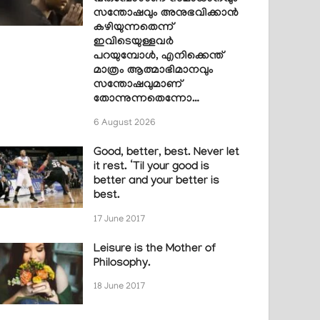
സന്തോഷവും അനുഭവിക്കാൻ
കഴിയുന്നതെന്ന്
ഇവിടെയുള്ളവർ
പറയുമ്പോൾ, എനിക്കെന്ത്
മാത്രം ആത്മാഭിമാനവും
സന്തോഷവുമാണ്
തോന്നുന്നതെന്നോ…
6 August 2026
Good, better, best. Never let
it rest. ‘Til your good is
better and your better is
best.
17 June 2017
Leisure is the Mother of
Philosophy.
18 June 2017