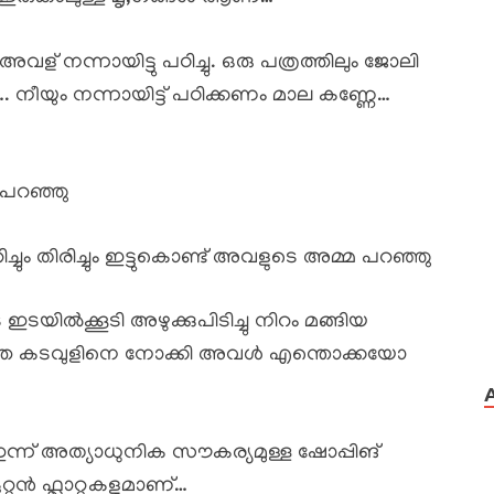
് നന്നായിട്ടു പഠിച്ചു. ഒരു പത്രത്തിലും ജോലി
 …. നീയും നന്നായിട്ട് പഠിക്കണം മാല കണ്ണേ…
 പറഞ്ഞു
ചും തിരിച്ചും ഇട്ടുകൊണ്ട് അവളുടെ അമ്മ പറഞ്ഞു
ിൽക്കൂടി അഴുക്കുപിടിച്ചു നിറം മങ്ങിയ
രറിയാത്ത കടവുളിനെ നോക്കി അവൾ എന്തൊക്കയോ
്ന് അത്യാധുനിക സൗകര്യമുള്ള ഷോപ്പിങ്
ൻ ഫ്ലാറ്റുകളുമാണ്…