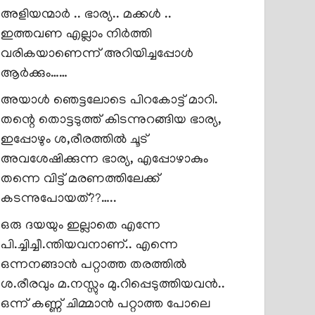
അളിയന്മാർ .. ഭാര്യ.. മക്കൾ ..
ഇത്തവണ എല്ലാം നിർത്തി
വരികയാണെന്ന് അറിയിച്ചപ്പോൾ
ആർക്കും……
അയാൾ ഞെട്ടലോടെ പിറകോട്ട് മാറി.
തന്റെ തൊട്ടടുത്ത് കിടന്നുറങ്ങിയ ഭാര്യ,
ഇപ്പോഴും ശ,രീരത്തിൽ ചൂട്
അവശേഷിക്കുന്ന ഭാര്യ, എപ്പോഴാകും
തന്നെ വിട്ട് മരണത്തിലേക്ക്
കടന്നുപോയത്??…..
ഒരു ദയയും ഇല്ലാതെ എന്നേ
പി.ച്ചിച്ചീ.ന്തിയവനാണ്.. എന്നെ
ഒന്നനങ്ങാൻ പറ്റാത്ത തരത്തിൽ
ശ.രീരവും മ.നസ്സും മു.റിപ്പെടുത്തിയവൻ..
ഒന്ന് കണ്ണ് ചിമ്മാൻ പറ്റാത്ത പോലെ