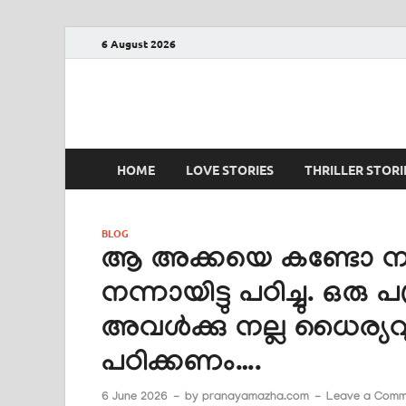
6 August 2026
PRANAYAMAZHA
The Rain of Love
HOME
LOVE STORIES
THRILLER STORI
BLOG
ആ അക്കയെ കണ്ടോ നല്ല
നന്നായിട്ടു പഠിച്ചു. ഒരു 
അവൾക്കു നല്ല ധൈര്യവുമു
പഠിക്കണം….
6 June 2026
-
by
pranayamazha.com
-
Leave a Comm