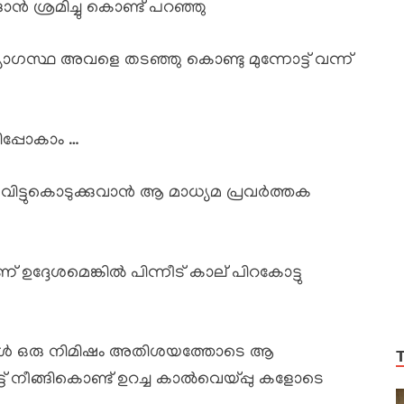
ൻ ശ്രമിച്ചു കൊണ്ട് പറഞ്ഞു
ഗസ്ഥ അവളെ തടഞ്ഞു കൊണ്ടു മുന്നോട്ട് വന്ന്
ിപ്പോകാം …
ം.വിട്ടുകൊടുക്കുവാൻ ആ മാധ്യമ പ്രവർത്തക
 ഉദ്ദേശമെങ്കിൽ പിന്നീട് കാല് പിറകോട്ടു
ല്ല… അവൾ ഒരു നിമിഷം അതിശയത്തോടെ ആ
 നീങ്ങികൊണ്ട് ഉറച്ച കാൽവെയ്പ്പു കളോടെ