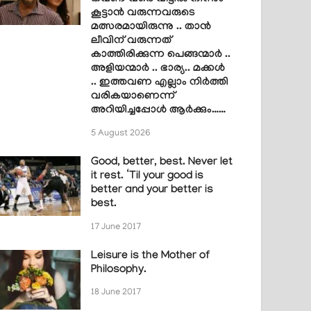
കൂട്ടാൻ വരുന്നവരുടെ
മത്സരമായിരുന്നു .. താൻ
ലീവിന് വരുന്നത്
കാത്തിരിക്കുന്ന പെങ്ങന്മാർ ..
അളിയന്മാർ .. ഭാര്യ.. മക്കൾ
.. ഇത്തവണ എല്ലാം നിർത്തി
വരികയാണെന്ന്
അറിയിച്ചപ്പോൾ ആർക്കും……
5 August 2026
Good, better, best. Never let
it rest. ‘Til your good is
better and your better is
best.
17 June 2017
Leisure is the Mother of
Philosophy.
18 June 2017