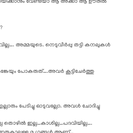
ിയിക്കാനും വേണ്ടിയാ ആ അക്കാ ആ ഊരിൽ
?
ല്ല…. അമ്മയുടെ. നെടുവീർപ്പു തട്ടി കനലുകൾ
ങ്കേയും പോകരുത്….അവർ കൂട്ടിചേർത്തു
ലാരും പേടിച്ചു ഓടുവല്ലോ. അവൾ ചോദിച്ചു
 നല്ല തൊഴിൽ ഇല്ല…കാശില്ല…പദവിയില്ല….
ഇരുകാലുള്ള മൃ,ഗങ്ങൾ ആണ്…