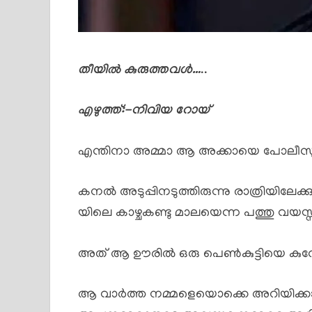
തീയിൽ കുരുത്തവൾ…
..
എഴുത്ത്:-നിവിയ റോയ്
എന്തിനാ അമ്മാ ആ അക്കായെ പോലീസുക
കനൽ അടുപ്പിനടുത്തിരുന്നു രാത്രിയിലേക്കുള
യിലെ കാഴ്ചകണ്ടു മാലയെന്ന പത്തു വയസ്സു
അത് ആ ഊരിൽ ഒരു പെൺകുട്ടിയെ കുറേ ദു
ആ വാർത്ത നമ്മളെയൊക്കെ അറിയിക്കാ