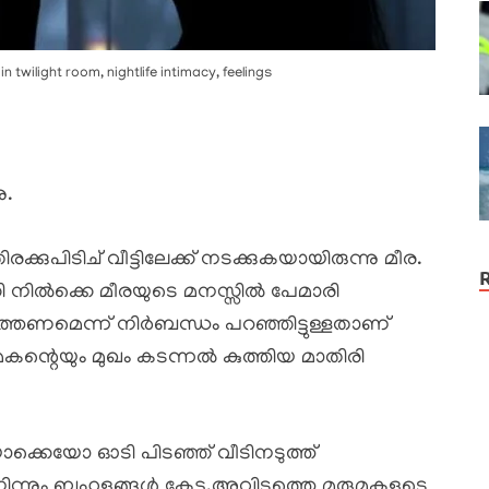
n twilight room, nightlife intimacy, feelings
ു.
ുപിടിച് വീട്ടിലേക്ക് നടക്കുകയായിരുന്നു മീര.
്കി നിൽക്കെ മീരയുടെ മനസ്സിൽ പേമാരി
എത്തണമെന്ന് നിർബന്ധം പറഞ്ഞിട്ടുള്ളതാണ്
മകന്റെയും മുഖം കടന്നൽ കുത്തിയ മാതിരി
ൊക്കെയോ ഓടി പിടഞ്ഞ് വീടിനടുത്ത്
 നിന്നും ബഹളങ്ങൾ കേട്ടു.അവിടത്തെ മരുമകളുടെ