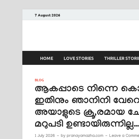
7 August 2026
PRANAYAMAZHA
The Rain of Love
HOME
LOVE STORIES
THRILLER STORI
BLOG
ആകപ്പാടെ നിന്നെ കൊ
ഇതിനും ഞാനിനി വേറെ
അയാളുടെ ക്രൂ,രമായ ചോ
മറുപടി ഉണ്ടായിരുന്നില്ല…
1 July 2026
-
by
pranayamazha.com
-
Leave a Comme