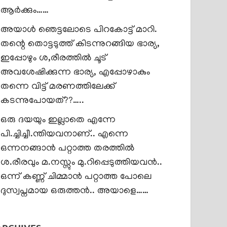
ആർക്കും……
അയാൾ ഞെട്ടലോടെ പിറകോട്ട് മാറി.
തന്റെ തൊട്ടടുത്ത് കിടന്നുറങ്ങിയ ഭാര്യ,
ഇപ്പോഴും ശ,രീരത്തിൽ ചൂട്
അവശേഷിക്കുന്ന ഭാര്യ, എപ്പോഴാകും
തന്നെ വിട്ട് മരണത്തിലേക്ക്
കടന്നുപോയത്??…..
ഒരു ദയയും ഇല്ലാതെ എന്നേ
പി.ച്ചിച്ചീ.ന്തിയവനാണ്.. എന്നെ
ഒന്നനങ്ങാൻ പറ്റാത്ത തരത്തിൽ
ശ.രീരവും മ.നസ്സും മു.റിപ്പെടുത്തിയവൻ..
ഒന്ന് കണ്ണ് ചിമ്മാൻ പറ്റാത്ത പോലെ
ദുസ്വപ്നമായ ഒരുത്തൻ.. അയാളെ……