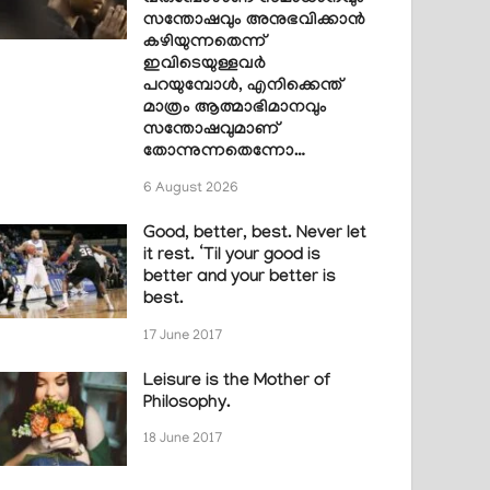
സന്തോഷവും അനുഭവിക്കാൻ
കഴിയുന്നതെന്ന്
ഇവിടെയുള്ളവർ
പറയുമ്പോൾ, എനിക്കെന്ത്
മാത്രം ആത്മാഭിമാനവും
സന്തോഷവുമാണ്
തോന്നുന്നതെന്നോ…
6 August 2026
Good, better, best. Never let
it rest. ‘Til your good is
better and your better is
best.
17 June 2017
Leisure is the Mother of
Philosophy.
18 June 2017