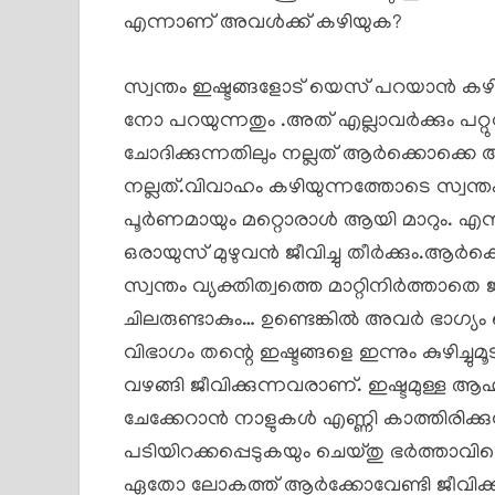
എന്നാണ് അവൾക്ക് കഴിയുക?
സ്വന്തം ഇഷ്ടങ്ങളോട് യെസ് പറയാൻ കഴ
നോ പറയുന്നതും .അത് എല്ലാവർക്കും പറ്റുന്
ചോദിക്കുന്നതിലും നല്ലത് ആർക്കൊക്കെ അ
നല്ലത്.വിവാഹം കഴിയുന്നത്തോടെ സ്വന്തം ഇ
പൂർണമായും മറ്റൊരാൾ ആയി മാറും. എന്നിട്
ഒരായുസ് മുഴുവൻ ജീവിച്ചു തീർക്കും.
സ്വന്തം വ്യക്തിത്വത്തെ മാറ്റിനിർത്താതെ ജീ
ചിലരുണ്ടാകും… ഉണ്ടെങ്കിൽ അവർ ഭാഗ്യ
വിഭാഗം തന്റെ ഇഷ്ടങ്ങളെ ഇന്നും കുഴിച
വഴങ്ങി ജീവിക്കുന്നവരാണ്. ഇഷ്ടമുള്ള ആഹാ
ചേക്കേറാൻ നാളുകൾ എണ്ണി കാത്തിരിക്കുന്ന
പടിയിറക്കപ്പെടുകയും ചെയ്തു ഭർത്താവിന
ഏതോ ലോകത്ത് ആർക്കോവേണ്ടി ജീവിക്കാ