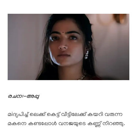
രചന:-അപ്പു
മiദ്യപിച്ച് ലെക്ക് കെട്ട് വീട്ടിലേക്ക് കയറി വരുന്ന
മകനെ കണ്ടപ്പോൾ വനജയുടെ കണ്ണ് നിറഞ്ഞു.