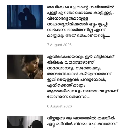
അവിടെ വെച്ചു തന്റെ ശ.രീരത്തിൽ
പുള്ളി എന്തൊക്കെയോ കാട്ടിക്കൂട്ടി.
വിനോദേട്ടനുമായുള്ള
സ്വകാര്യനിമിഷങ്ങൾ ഒട്ടും തൃ.പ്തി
നൽകുന്നതായിരുന്നില്ല എന്ന്
മാത്രമല്ല അത് ഒരുപാട് തന്റെ…..
7 August 2026
എവിടെപ്പോയാലും ഈ വീട്ടിലേക്ക്
തിരികെ വരുമ്പോഴാണ്
സമാധാനവും സന്തോഷവും
അനുഭവിക്കാൻ കഴിയുന്നതെന്ന്
ഇവിടെയുള്ളവർ പറയുമ്പോൾ,
എനിക്കെന്ത് മാത്രം
ആത്മാഭിമാനവും സന്തോഷവുമാണ്
തോന്നുന്നതെന്നോ…
6 August 2026
വീഴ്ചയുടെ ആഘാതത്തിൽ തലയിൽ
ഏറ്റ മുറിവിൽ നിന്നും ചോ.രവാർന്ന്