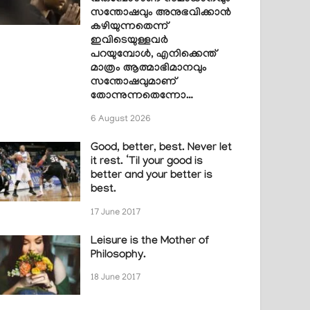
സന്തോഷവും അനുഭവിക്കാൻ
കഴിയുന്നതെന്ന്
ഇവിടെയുള്ളവർ
പറയുമ്പോൾ, എനിക്കെന്ത്
മാത്രം ആത്മാഭിമാനവും
സന്തോഷവുമാണ്
തോന്നുന്നതെന്നോ…
6 August 2026
Good, better, best. Never let
it rest. ‘Til your good is
better and your better is
best.
17 June 2017
Leisure is the Mother of
Philosophy.
18 June 2017