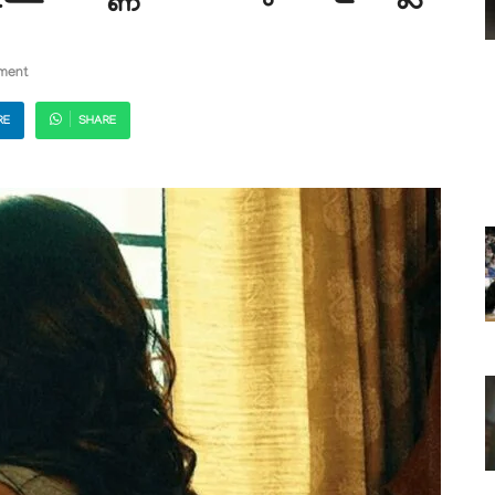
ment
RE
SHARE