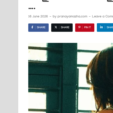
….
16 June 2026
-
by
pranayamazha.com
-
Leave a Com
SHARE
SHARE
PIN IT
SHA