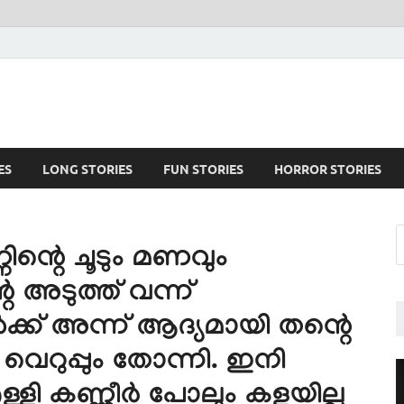
ES
LONG STORIES
FUN STORIES
HORROR STORIES
ന്റെ ചൂടും മണവും
െ അടുത്ത് വന്ന്
ക്ക് അന്ന് ആദ്യമായി തന്റെ
വെറുപ്പും തോന്നി. ഇനി
ുള്ളി കണ്ണീർ പോലും കളയില്ല