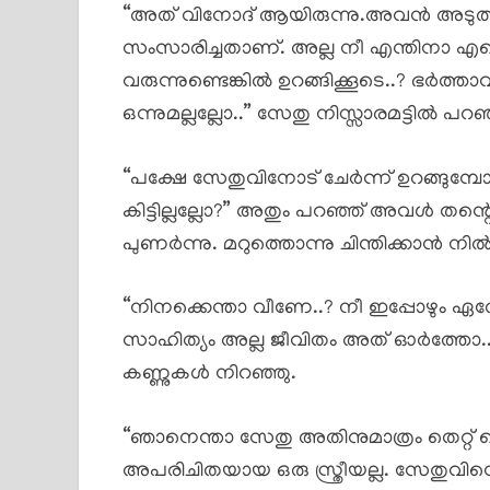
“അത് വിനോദ് ആയിരുന്നു.അവൻ അടുത്തമാ
സംസാരിച്ചതാണ്. അല്ല നീ എന്തിനാ എന്നെ
വരുന്നുണ്ടെങ്കിൽ ഉറങ്ങിക്കൂടെ..? ഭർത്
ഒന്നുമല്ലല്ലോ..” സേതു നിസ്സാരമട്ടിൽ പറഞ
“പക്ഷേ സേതുവിനോട് ചേർന്ന് ഉറങ്ങുമ്പോ
കിട്ടില്ലല്ലോ?” അതും പറഞ്ഞ് അവൾ തന
പുണർന്നു. മറുത്തൊന്നു ചിന്തിക്കാൻ നി
“നിനക്കെന്താ വീണേ..? നീ ഇപ്പോഴും ഏത
സാഹിത്യം അല്ല ജീവിതം അത് ഓർത്തോ..”
കണ്ണുകൾ നിറഞ്ഞു.
“ഞാനെന്താ സേതു അതിനുമാത്രം തെറ്റ് 
അപരിചിതയായ ഒരു സ്ത്രീയല്ല. സേതുവി