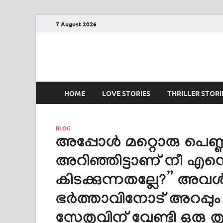
7 August 2026
PRANAYAMAZHA
The Rain of Love
HOME
LOVE STORIES
THRILLER STORI
BLOG
അപ്പോൾ മറ്റൊരു പെണ്ണി
അറിഞ്ഞിട്ടാണ് നീ എന്റ
കിടക്കുന്നതല്ലേ?” അവൾ
ഭർത്താവിനോട് അറപ്പും 
സേതുവിന് വേണ്ടി ഒരു ത