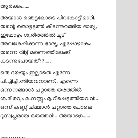
ആർക്കും……
അയാൾ ഞെട്ടലോടെ പിറകോട്ട് മാറി.
തന്റെ തൊട്ടടുത്ത് കിടന്നുറങ്ങിയ ഭാര്യ,
ഇപ്പോഴും ശ,രീരത്തിൽ ചൂട്
അവശേഷിക്കുന്ന ഭാര്യ, എപ്പോഴാകും
തന്നെ വിട്ട് മരണത്തിലേക്ക്
കടന്നുപോയത്??…..
ഒരു ദയയും ഇല്ലാതെ എന്നേ
പി.ച്ചിച്ചീ.ന്തിയവനാണ്.. എന്നെ
ഒന്നനങ്ങാൻ പറ്റാത്ത തരത്തിൽ
ശ.രീരവും മ.നസ്സും മു.റിപ്പെടുത്തിയവൻ..
ഒന്ന് കണ്ണ് ചിമ്മാൻ പറ്റാത്ത പോലെ
ദുസ്വപ്നമായ ഒരുത്തൻ.. അയാളെ……