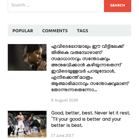
POPULAR
COMMENTS
TAGS
എവിടെപ്പോയാലും ഈ വീട്ടിലേക്ക്
തിരികെ വരുമ്പോഴാണ്
സമാധാനവും സന്തോഷവും
അനുഭവിക്കാൻ കഴിയുന്നതെന്ന്
ഇവിടെയുള്ളവർ പറയുമ്പോൾ,
എനിക്കെന്ത് മാത്രം
ആത്മാഭിമാനവും സന്തോഷവുമാണ്
തോന്നുന്നതെന്നോ…
6 August 2026
Good, better, best. Never let it rest.
‘Til your good is better and your
better is best.
17 June 2017