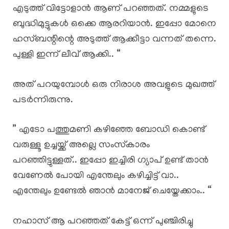
എടുത്ത് വിട്ടോളാൻ ആണ് പറഞ്ഞത്. നമ്മളുടെ
ബുദ്ധിമുട്ടുകൾ ഒക്കെ ആരറിയാൻ. ഇപ്പോ മോനെ
ഹസ്ബന്റിന്റെ അടുത്ത് ആക്കീട്ടാ വന്നത് തന്നെ.
പുള്ളി ഇന്ന് ലീവ് ആക്കി.. “
അത് പറയുമ്പോൾ ഒരു നിരാശ അവളുടെ മുഖത്ത്
പടർന്നിരുന്നു.
” എടോ പത്തുമണി കഴിഞ്ഞേ ബോഡി കൊണ്ട്
വരുള്ളൂ ഉച്ചയ്ക്ക് അല്ലെ സംസ്‍കാരം
പറഞ്ഞിട്ടുള്ളത്.. ഇപ്പോ ഇച്ചിരി ഗ്യാപ് ഉണ്ട് താൻ
വേണേൽ പോയി എന്തേലും കഴിച്ചിട്ട് വാ..
എന്തേലും ഉണ്ടേൽ ഞാൻ മാനേജ് ചെയ്തേക്കാം.. “
നഹാസ് ആ പറഞ്ഞത് കേട്ട് ഒന്ന് പുഞ്ചിരിച്ചു