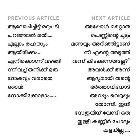
PREVIOUS ARTICLE
NEXT ARTICLE
ആലോചിച്ചിട്ട് മറുപടി
അപ്പോൾ മറ്റൊരു
പറഞ്ഞാൽ മതി….
പെണ്ണിന്റെ ചൂടും
എല്ലാം രഹസ്യം
മണവും അറിഞ്ഞിട്ടാണ്
ആയിരിക്കും..
നീ എന്റെ അടുത്ത്
എനിക്കൊന്ന് വഴങ്ങി
വന്ന് കിടക്കുന്നതല്ലേ?”
ന്ന് വച്ച് തനിക്ക് ഒരു
അവൾക്ക് അന്ന്
ദോഷവും വരാതെ
ആദ്യമായി തന്റെ
ഞാൻ
ഭർത്താവിനോട്
നോക്കിക്കോളാം…..
അറപ്പും വെറുപ്പും
തോന്നി. ഇനി
സേതുവിന് വേണ്ടി ഒരു
തുള്ളി കണ്ണീർ പോലും
കളയില്ല ….