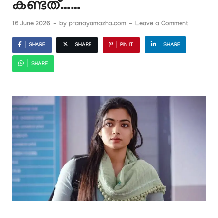
കണ്ടത്……
16 June 2026
-
by
pranayamazha.com
-
Leave a Comment
SHARE
SHARE
PIN IT
SHARE
SHARE