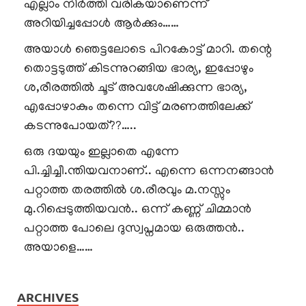
എല്ലാം നിർത്തി വരികയാണെന്ന്
അറിയിച്ചപ്പോൾ ആർക്കും……
അയാൾ ഞെട്ടലോടെ പിറകോട്ട് മാറി. തന്റെ
തൊട്ടടുത്ത് കിടന്നുറങ്ങിയ ഭാര്യ, ഇപ്പോഴും
ശ,രീരത്തിൽ ചൂട് അവശേഷിക്കുന്ന ഭാര്യ,
എപ്പോഴാകും തന്നെ വിട്ട് മരണത്തിലേക്ക്
കടന്നുപോയത്??…..
ഒരു ദയയും ഇല്ലാതെ എന്നേ
പി.ച്ചിച്ചീ.ന്തിയവനാണ്.. എന്നെ ഒന്നനങ്ങാൻ
പറ്റാത്ത തരത്തിൽ ശ.രീരവും മ.നസ്സും
മു.റിപ്പെടുത്തിയവൻ.. ഒന്ന് കണ്ണ് ചിമ്മാൻ
പറ്റാത്ത പോലെ ദുസ്വപ്നമായ ഒരുത്തൻ..
അയാളെ……
ARCHIVES