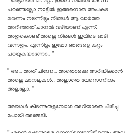
” ചേട്ടാ ഒരു മിനിറ്റ്.. ഇപ്പോ നിങ്ങൾ തന്നെ
പറഞ്ഞല്ലോ നാട്ടിൽ ഇങ്ങനൊരു അപകട
മരണം നടന്നിട്ടും നിങ്ങൾ ആ വാർത്ത
അറിഞ്ഞത് ചാനൽ വഴിയാണ് എന്ന്.
അതുകൊണ്ട് അല്ലെ നിങ്ങൾ ഇവിടെ ഓടി
വന്നതും. എന്നിട്ടും ഇപ്പോ ഞങ്ങളെ കുറ്റം
പറയുകയാണോ.. “
” അ… അത് പിന്നേ… അതൊക്കെ അറിയിക്കാൻ
അല്ലെ ചാനലുകൾ.. അല്ലാതെ വേറൊന്നിനും
അല്ലല്ലോ. “
അയാൾ കിടന്നുരുളുമ്പോൾ അറിയാതെ ചിരിച്ചു
പോയി അഞ്ജലി.