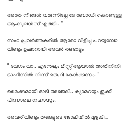
അതേ നിങ്ങൾ വരുന്നില്ലേ ദേ ബോഡി കൊണ്ടുള്ള
ആംബുലൻസ് എത്തി.. “
സഹ പ്രവർത്തകരിൽ ആരോ വിളിച്ചു പറയുമ്പോ
വീണ്ടും ഉഷാറായി അവർ രണ്ടാളും
” വേഗം വാ.. എന്തേലും മിസ്സ്‌ ആയാൽ അതിനിനി
ഓഫീസിൽ നിന്ന് തെ,റി കേൾക്കണം. “
മൈക്കുമായി ഓടി അഞ്ജലി.. ക്യാമറയും തൂക്കി
പിന്നാലെ നഹാസും.
അവര് വീണ്ടും തങ്ങളുടെ ജോലിയിൽ മുഴുകി…