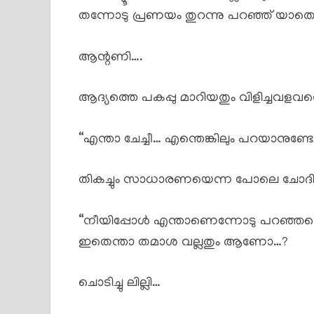
തന്നോടു പ്രണയം തുറന്നു പറഞ്ഞ് യാത
ആന്റണി….
ആദ്യത്തെ പകപ്പു മാറിയതും വിളിച്ചവളവ
“എന്താ ചേച്ചീ… എന്തെങ്കിലും പറയാനുണ്
തികച്ചും സാധാരണയെന്ന പോലെ ചോദിക്ക
“നീയിപ്പോൾ എന്താണെന്നോടു പറഞ്ഞതെന
ഇതെന്താ തമാശ വല്ലതും ആണോ…?
ചൊടിച്ചു ലില്ലി…