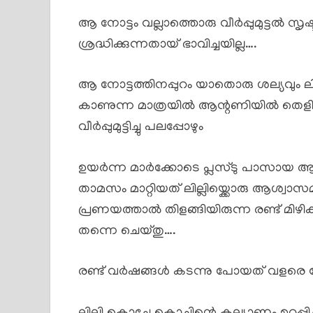
ആ നോട്ടം വല്ലാത്തൊരു വീർപ്പുമുട്ടൽ സൃഷ്ട
ശ്രദ്ധിക്കുന്നതായ് ഭാവിച്ചയില്ല….
ആ നോട്ടത്തിനപ്പുറം യാതൊരു ശല്യവും ലില്ലി
കാണുന്ന മാത്രയിൽ ആന്റണിയിൽ തെളിയു
വീർപ്പുമുട്ടിച്ചു പലപ്പോഴും
ഉയർന്ന മാർക്കോടെ പ്ലസ്ടു പാസായ ആന്റണ
താമസം മാറ്റിയത് ലില്ലിയ്ക്കൊരു ആശ്വ
പ്രണയത്താൽ തിളങ്ങിയിരുന്ന രണ്ട് മിഴ
തന്നെ ചെയ്തു….
രണ്ട് വർഷങ്ങൾ കടന്നു പോയത് വളരെ