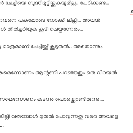
യെ ബുദ്ധിമുട്ടിയ്ക്കുകയുമില്ല.. പേടിക്കണ്ട…
ന്നവനെ പകപ്പോടെ നോക്കി ലില്ലി… അവൻ
ിരിച്ചറിയുക കൂടി ചെയ്തന്നേരം…
മാത്രമാണ് ചേച്ചിയ്ക്ക് കൂടുതൽ.. അതൊന്നും
ാവികമെന്നോണം ആന്റണി പറഞ്ഞതും ഒരു വിറയൽ
മെന്നോണം കടന്നു പൊയ്ക്കൊണ്ടിരുന്നു….
 ലില്ലി വരുമ്പോൾ മുതൽ പോവുന്നതു വരെ അവളെ
….