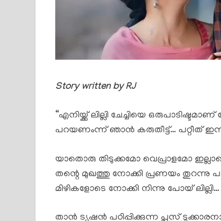
Story written by RJ
“എനിയ്ക്ക് ലില്ലി ചേച്ചിയെ ഒരുപാടിഷ്ടമാണ
പറയണംന്ന് ഞാൻ കരുതീട്ട്… പറ്റീത് ഇന
യാതൊരു തിടുക്കമോ വെപ്രാളമോ ഇല്ല
തന്റെ മുഖത്തു നോക്കി പ്രണയം തുറന്നു പറ
മിഴികളോടെ നോക്കി നിന്നു പോയ് ലില്ലി…
താൻ ട്യൂഷൻ പഠിപ്പിക്കുന്ന പ്ലസ് ടുക്കാ