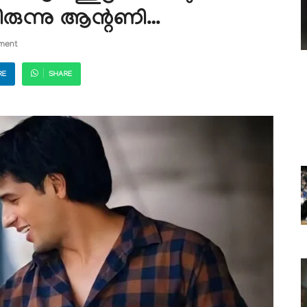
രുന്നു ആന്റണി…
ment
RE
SHARE