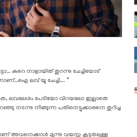
് ട്ടോ… കുറെ നാളായിത് തുറന്നു ചേച്ചിയോട്
്നാണ്…ഐ ലവ് യൂ ചേച്ചി…. “
ാതെ, ലവലേശം പേടിയോ വിറയലോ ഇല്ലാതെ
ഞ്ഞു നടന്നു നീങ്ങുന്ന പതിനെട്ടുക്കാരനെ തുറിച്ച
രനാണ് അവനെക്കാൾ മൂന്നു വയസ്സു കൂടുതലുള്ള