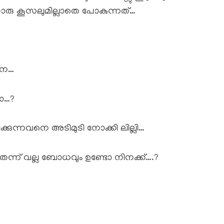
ൊരു കൂസലുമില്ലാതെ പോകുന്നത്…
നെ…
ടോ…?
ുന്നവനെ അടിമുടി നോക്കി ലില്ലി…
്ന് വല്ല ബോധവും ഉണ്ടോ നിനക്ക്….?