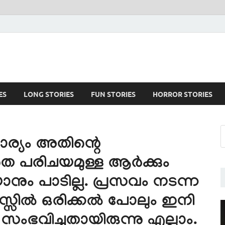
ES
LONG STORIES
FUN STORIES
HORROR STORIES
്യം അതിന്റെ
 പരിചയമുള്ള ആർക്കും
നും പാടില്ല. പ്രസവം നടന്ന
്സിൽ ഒരിക്കൽ പോലും ഇനി
ംഭവിച്ചതായിരുന്നു എല്ലാം.