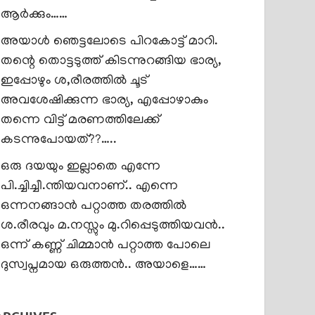
ആർക്കും……
അയാൾ ഞെട്ടലോടെ പിറകോട്ട് മാറി.
തന്റെ തൊട്ടടുത്ത് കിടന്നുറങ്ങിയ ഭാര്യ,
ഇപ്പോഴും ശ,രീരത്തിൽ ചൂട്
അവശേഷിക്കുന്ന ഭാര്യ, എപ്പോഴാകും
തന്നെ വിട്ട് മരണത്തിലേക്ക്
കടന്നുപോയത്??…..
ഒരു ദയയും ഇല്ലാതെ എന്നേ
പി.ച്ചിച്ചീ.ന്തിയവനാണ്.. എന്നെ
ഒന്നനങ്ങാൻ പറ്റാത്ത തരത്തിൽ
ശ.രീരവും മ.നസ്സും മു.റിപ്പെടുത്തിയവൻ..
ഒന്ന് കണ്ണ് ചിമ്മാൻ പറ്റാത്ത പോലെ
ദുസ്വപ്നമായ ഒരുത്തൻ.. അയാളെ……