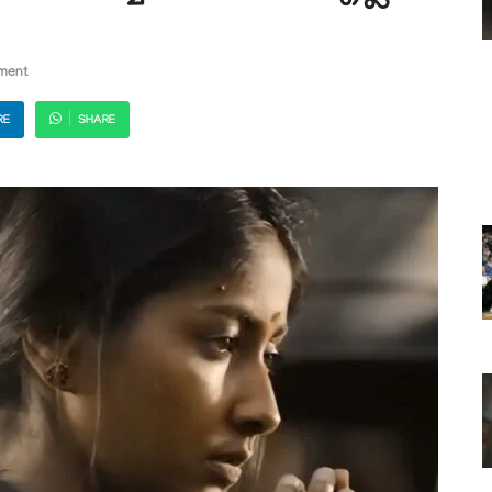
ment
RE
SHARE