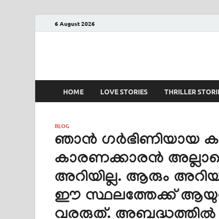
6 August 2026
PRANAYAMAZHA
The Rain of Love
HOME
LOVE STORIES
THRILLER STORI
BLOG
ഞാൻ ഗർഭിണിയായ കാര
കാരണക്കാരൻ അല്ലാതെ
അറിയില്ല. ആരും അറിയാ
ഈ സ്ഥലത്തേക്ക് ആയുസ
വരരുത്. അബദ്ധത്തിൽ സ