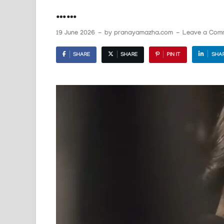
……
19 June 2026
-
by
pranayamazha.com
-
Leave a Com
SHARE
SHARE
PIN IT
SHA