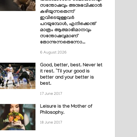
സന്തോഷവും അനുഭവിക്കാൻ
കഴിയുന്നതെന്ന്
ഇവിടെയുള്ളവർ
പറയുമ്പോൾ, എനിക്കെന്ത്
മാത്രം ആത്മാഭിമാനവും
സന്തോഷവുമാണ്
തോന്നുന്നതെന്നോ…
6 August 2026
Good, better, best. Never let
it rest. ‘Til your good is
better and your better is
best.
17 June 2017
Leisure is the Mother of
Philosophy.
18 June 2017